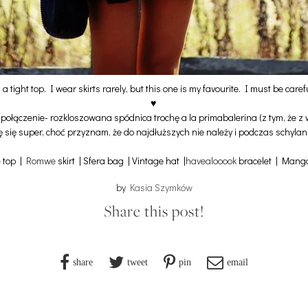
 tight top. I wear skirts rarely, but this one is my favourite. I must be careful,
♥
e połączenie- rozkloszowana spódnica trochę a la primabalerina (z tym, że 
ję się super, choć przyznam, że do najdłuższych nie należy i podczas schylan
e
top |
Romwe
skirt | Sfera bag | Vintage hat |
havealooook
bracelet | Mang
by
Kasia Szymków
Share this post!
share
tweet
pin
email