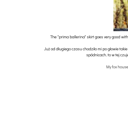
The "prima ballerina" skirt goes very good with a
Już od długiego czasu chodziło mi po głowie taki
spódnicach, to w tej czu
My fox hous
t
i
g
h
t
t
o
p