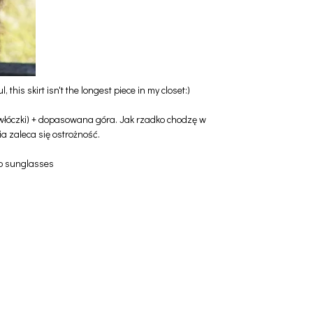
 this skirt isn't the longest piece in my closet:)
z włóczki) + dopasowana góra. Jak rzadko chodzę w
ia zaleca się ostrożność.
o sunglasses