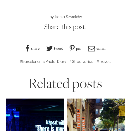
by
Kasia Szymków
Share this post!
share
tweet
pin
email
#Barcelona
#Photo Diary
#Stradivarius
#Travels
Related posts