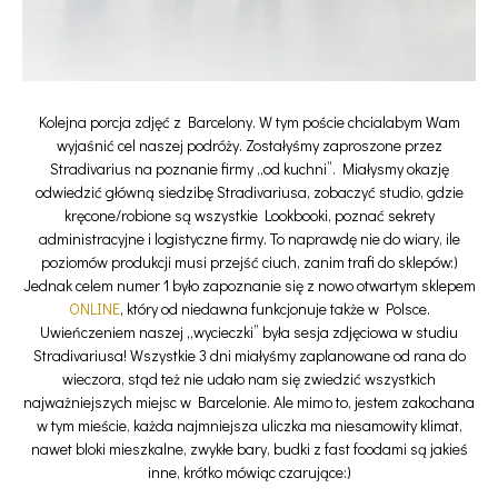
Kolejna porcja zdjęć z Barcelony. W tym poście chcialabym Wam
wyjaśnić cel naszej podróży. Zostałyśmy zaproszone przez
Stradivarius na poznanie firmy „od kuchni”. Miałysmy okazję
odwiedzić główną siedzibę Stradivariusa, zobaczyć studio, gdzie
kręcone/robione są wszystkie Lookbooki, poznać sekrety
administracyjne i logistyczne firmy. To naprawdę nie do wiary, ile
poziomów produkcji musi przejść ciuch, zanim trafi do sklepów:)
Jednak celem numer 1 było zapoznanie się z nowo otwartym sklepem
ONLINE
, który od niedawna funkcjonuje także w Polsce.
Uwieńczeniem naszej „wycieczki” była sesja zdjęciowa w studiu
Stradivariusa! Wszystkie 3 dni miałyśmy zaplanowane od rana do
wieczora, stąd też nie udało nam się zwiedzić wszystkich
najważniejszych miejsc w Barcelonie. Ale mimo to, jestem zakochana
w tym mieście, każda najmniejsza uliczka ma niesamowity klimat,
nawet bloki mieszkalne, zwykłe bary, budki z fast foodami są jakieś
inne, krótko mówiąc czarujące:)