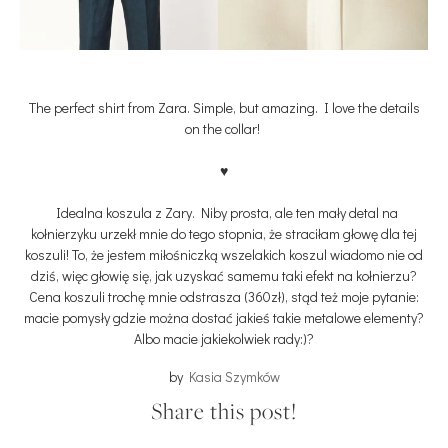
The perfect shirt from Zara. Simple, but amazing. I love the details
on the collar!
♥
Idealna koszula z Zary. Niby prosta, ale ten mały detal na
kołnierzyku urzekł mnie do tego stopnia, że straciłam głowę dla tej
koszuli! To, że jestem miłośniczką wszelakich koszul wiadomo nie od
dziś, więc głowię się, jak uzyskać samemu taki efekt na kołnierzu?
Cena koszuli trochę mnie odstrasza (360zł), stąd też moje pytanie:
macie pomysły gdzie można dostać jakieś takie metalowe elementy?
Albo macie jakiekolwiek rady:)?
by
Kasia Szymków
Share this post!