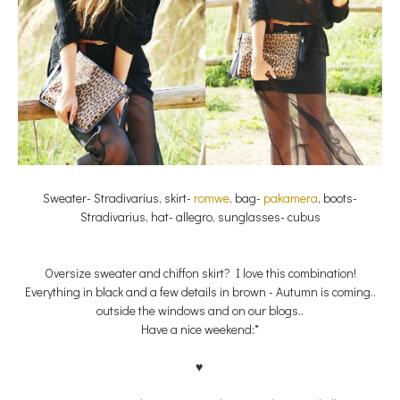
Sweater- Stradivarius, skirt-
romwe
, bag-
pakamera
, boots-
Stradivarius, hat- allegro, sunglasses- cubus
Oversize sweater and chiffon skirt? I love this combination!
Everything in black and a few details in brown - Autumn is coming..
outside the windows and on our blogs..
Have a nice weekend:*
♥