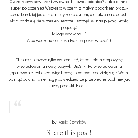
Oversize'owy sewterek i zwiewna, tiulowa spódnica? Jak dla mnie
super połączenie:) Wszystko w czerni z małym dodatkiem brązu-
coraz bardziej jesiennie, nie tylko za oknem, ale także na blogach.
Mam nadzieję, że wrzesień jeszcze uszczęśliwi nas piękną, letnią
pogodą:)
Miłego weekendu:*
A po weekendzie czeka tydzień pełen wrażeń:)
Chciałam jeszcze tylko wspomnieć, że dostałam propozycję
przetestowania nowej odżywki BioSilk. Po przetestowaniu
(opakowanie jest duże, więc trochę to potrwa) podzielę się z Wami
opinią:) Jak na razie mogę powiedzieć, że przepieknie pachnie- jak
każdy produkt Biosilk:)
by
Kasia Szymków
Share this post!