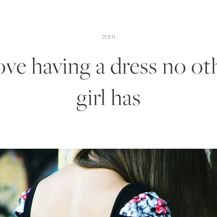
25.8.11
love having a dress no ot
girl has