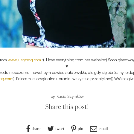
from
www.justynag.com
:) I love everything from her website:) Soon giveawa
♥
 przodu niepozorna, nawet bym powiedziała zwykła, ale gdy się obrócimy to d
ag.com
:) Polecam jej oryginalne ubrania, wszystkie przepiękne:)) Wrótce gi
by
Kasia Szymków
Share this post!
share
tweet
pin
email