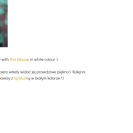
y with
this blouse
in white colour :)
opiero wtedy widać jej prawdziwe piękno:) Kolejna
veaway z
tą bluzk
ą w białym kolorze !:)