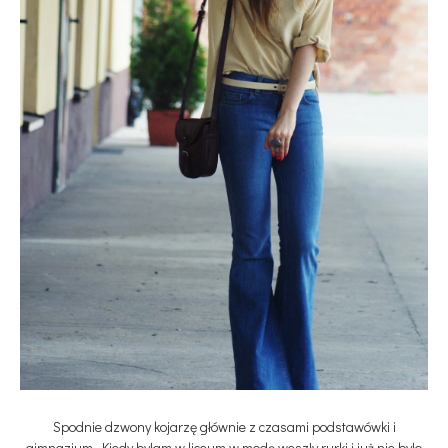
Spodnie dzwony kojarzę głównie z czasami podstawówki i
gimnazjum. Kiedy byłam w liceum w modę weszły rurki i już nie było