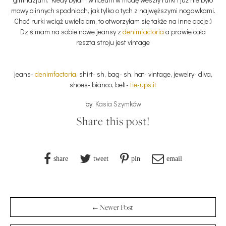
mowy o innych spodniach, jak tylko o tych z najwęższymi nogawkami.
Choć rurki wciąż uwielbiam, to otworzyłam się także na inne opcje:)
Dziś mam na sobie nowe jeansy z
denimfactoria
a prawie cała
reszta stroju jest vintage
jeans-
denimfactoria
, shirt- sh, bag- sh, hat- vintage, jewelry- diva,
shoes- bianco, belt-
tie-ups.it
by
Kasia Szymków
Share this post!
share
tweet
pin
email
← Newer Post