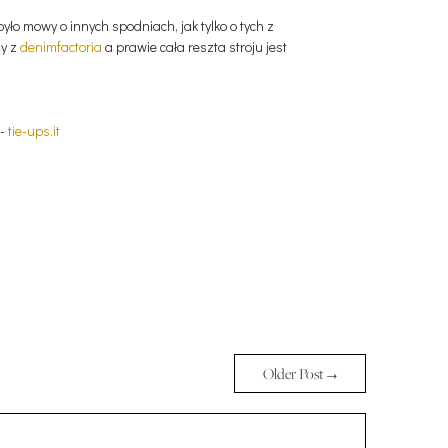
ło mowy o innych spodniach, jak tylko o tych z
sy z
denimfactoria
a prawie cała reszta stroju jest
t-
tie-ups.it
Older Post →