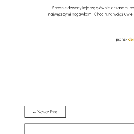
Spodnie dzwony kojarzę głównie z czasami pods
najwęższymi nogawkami. Choć rurki wciąż uwielb
jeans-
den
← Newer Post