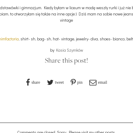
tawówki i gimnazjum. Kiedy byłam w liceum w modę weszły rurki i już nie by
iam, to otworzyłam się także na inne opcje:) Dziś mam na sobie nowe jean
vintage
imfactoria
, shirt- sh, bag- sh, hat- vintage, jewelry- diva, shoes- bianco, bel
by
Kasia Szymków
Share this post!
share
tweet
pin
email
Comments are closed. Sorry. Please visit my other posts.