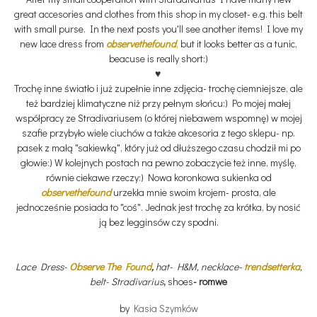
great accesories and clothes from this shop in my closet- e.g. this belt
with small purse. In the next posts you'll see another items! I love my
new lace dress from
observethefound
,
but it looks better as a tunic,
beacuse is really short:)
♥
Trochę inne światło i już zupełnie inne zdjęcia- trochę ciemniejsze, ale
też bardziej klimatyczne niż przy pełnym słońcu:) Po mojej małej
współpracy ze Stradivariusem (o której niebawem wspomnę) w mojej
szafie przybyło wiele ciuchów a także akcesoria z tego sklepu- np.
pasek z małą "sakiewką", który już od dłuższego czasu chodził mi po
głowie:) W kolejnych postach na pewno zobaczycie też inne, myślę,
równie ciekawe rzeczy:) Nowa koronkowa sukienka od
observethefound
urzekła mnie swoim krojem- prosta, ale
jednocześnie posiada to "coś". Jednak jest trochę za krótka, by nosić
ją bez legginsów czy spodni.
Lace Dress-
Observe The Found
,
hat- H&M, necklace-
trendsetterka
,
belt- Stradivarius
,
shoes
- romwe
by
Kasia Szymków