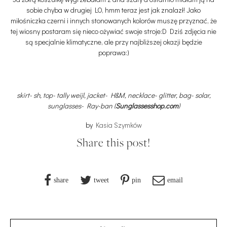
sobie chyba w drugiej LO, hmm teraz jest jak znalazł! Jako
miłośniczka czerni i innych stonowanych kolorów muszę przyznać, że
tej wiosny postaram się nieco ożywiać swoje stroje:D Dziś zdjęcia nie
są specjalnie klimatyczne, ale przy najbliższej okazji będzie
poprawa:)
skirt- sh, top- tally weijl, jacket- H&M, necklace- glitter, bag- solar,
sunglasses- Ray-ban (
Sunglassesshop.com
)
by
Kasia Szymków
Share this post!
share
tweet
pin
email