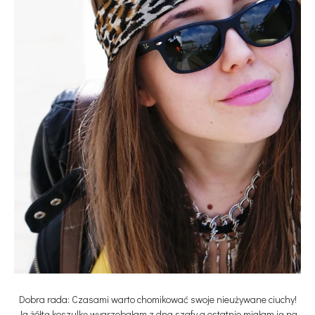
Dobra rada: Czasami warto chomikować swoje nieużywane ciuchy!
Ja żółtą koszulkę wygrzebałam z dna szafy a ostatnio miałam ją na