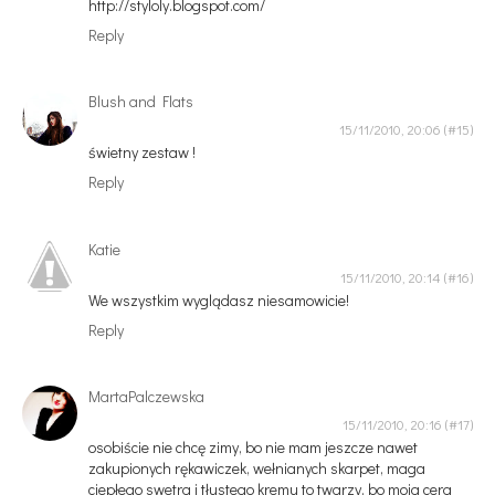
http://styloly.blogspot.com/
Reply
Blush and Flats
15/11/2010, 20:06
świetny zestaw !
Reply
Katie
15/11/2010, 20:14
We wszystkim wyglądasz niesamowicie!
Reply
MartaPalczewska
15/11/2010, 20:16
osobiście nie chcę zimy, bo nie mam jeszcze nawet
zakupionych rękawiczek, wełnianych skarpet, maga
ciepłego swetra i tłustego kremu to twarzy, bo moja cera