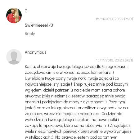
G.
15/11/2010, 20:22
Świetnieeee! <3
Reply
Anonymous
15/11/2010, 20:23
Kasiu, obserwuje twojego bloga już od dłuższego czasu, i
zdecydowałam sie w koncu napisac komentarz :)
Uwielbiam twoje posty, twoje notki, twoje zdjecia i co
najwazniejsze, stylizacje ! Inspirujesz mnie pod każdym
wględem, dzieki patrzeniu na ciebie mam sama ochote
stworzyc jakis nieziemski zestaw, zarazasz mnie swoja
energia i podejsciem do mody z dystansem ;) Poza tym
jesteś bardzo fotogeniczna i prześlicznie wychodzisz na
zdjeciach, wrecz nie moge sie napatrzec ! Codziennie
wchodzę na twojego bloga i czekam na nowe notki i
zakupy lumpeksowe, które sama ubóstwiam :) Znajdujesz
wiele niesamowitych perełek które świetnie wykorzystujesz
w stylizacjach :) Na prawdę jestem pod ogromnym