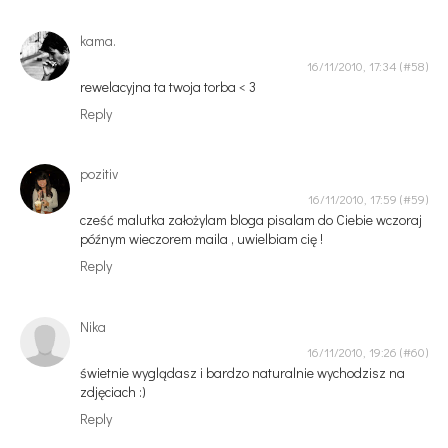
kama.
16/11/2010, 17:34
rewelacyjna ta twoja torba < 3
Reply
pozitiv
16/11/2010, 17:59
cześć malutka założylam bloga pisalam do Ciebie wczoraj
późnym wieczorem maila , uwielbiam cię !
Reply
Nika
16/11/2010, 19:26
świetnie wyglądasz i bardzo naturalnie wychodzisz na
zdjęciach :)
Reply