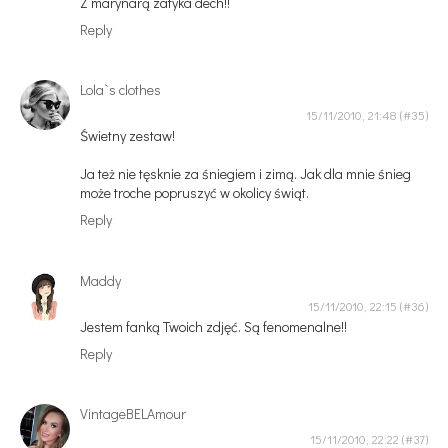
Z marynarą zatyka dech!!
Reply
Lola`s clothes
15/11/2010, 21:48
Świetny zestaw!
Ja też nie tęsknie za śniegiem i zimą. Jak dla mnie śnieg
może troche popruszyć w okolicy świąt.
Reply
Maddy
15/11/2010, 22:15
Jestem fanką Twoich zdjęć. Są fenomenalne!!
Reply
VintageBELAmour
15/11/2010, 22:22