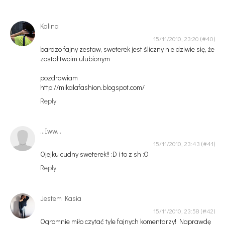
Kalina
15/11/2010, 23:20
bardzo fajny zestaw, sweterek jest śliczny nie dziwie się, że
został twoim ulubionym
pozdrawiam
http://mikalafashion.blogspot.com/
Reply
...Iww...
15/11/2010, 23:43
Ojejku cudny sweterek!! :D i to z sh :O
Reply
Jestem Kasia
15/11/2010, 23:58
Ogromnie miło czytać tyle fajnych komentarzy! Naprawdę