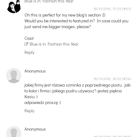
Blue is in Fashion this Year
16/11/2010, 15:55
Oh this is perfect for my new blog's section :D
Would you be interested to featured in? In case could you
just send me bigger images, please?
Ciao!
Blue is in Fashion this Year
Reply
Anonymous
16/11/2010, 16:02
jakiej firmy jest różowa szminka z poprzedniego postu , jaki
to kolor i firma i jakiego pudru używasz?-jesteś piękna
Kasiu :)
odpowiedz proszę :)
Reply
Anonymous
16/11/2010, 16:28