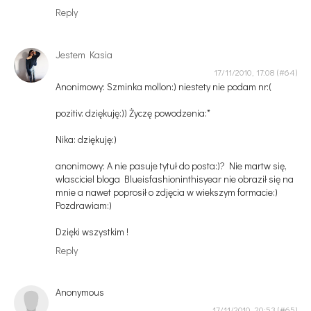
Reply
Jestem Kasia
17/11/2010, 17:08
Anonimowy: Szminka mollon:) niestety nie podam nr:(
pozitiv: dziękuję:)) Życzę powodzenia:*
Nika: dziękuję:)
anonimowy: A nie pasuje tytuł do posta:)? Nie martw się,
wlasciciel bloga Blueisfashioninthisyear nie obraził się na
mnie a nawet poprosił o zdjęcia w wiekszym formacie:)
Pozdrawiam:)
Dzięki wszystkim !
Reply
Anonymous
17/11/2010, 20:53