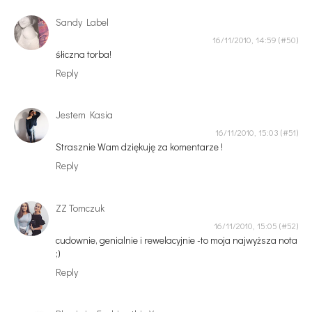
Sandy Label
16/11/2010, 14:59
śłiczna torba!
Reply
Jestem Kasia
16/11/2010, 15:03
Strasznie Wam dziękuję za komentarze !
Reply
ZZ Tomczuk
16/11/2010, 15:05
cudownie, genialnie i rewelacyjnie -to moja najwyższa nota
;)
Reply