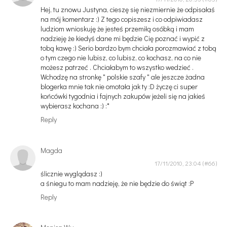
Hej, tu znowu Justyna, cieszę się niezmiernie że odpisałaś
na mój komentarz :) Z tego copiszesz i co odpiwiadasz
ludziom wnioskuję że jesteś przemiłą osóbką i mam
nadzieję że kiedyś dane mi będzie Cię poznać i wypić z
tobą kawę :) Serio bardzo bym chciała porozmawiać z tobą
o tym czego nie lubisz, co lubisz, co kochasz, na co nie
możesz patrzeć . Chciałabym to wszystko wedzieć .
Wchodzę na stronkę " polskie szafy " ale jeszcze żadna
blogerka mnie tak nie omotała jak ty :D życzę ci super
końcówki tygodnia i fajnych zakupów jeżeli się na jakieś
wybierasz kochana :) :*
Reply
Magda
17/11/2010, 23:04
ślicznie wyglądasz :)
a śniegu to mam nadzieję, że nie będzie do świąt :P
Reply