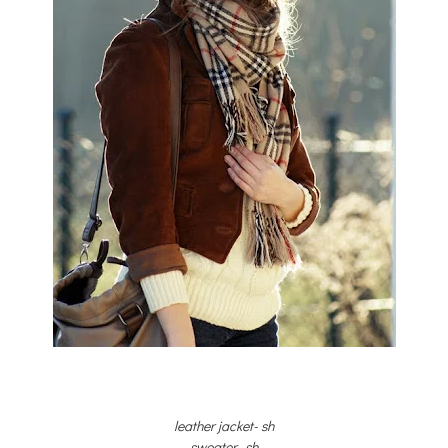
leather jacket- sh
sweater- sh