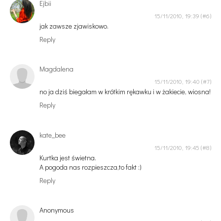
Ejbii
15/11/2010, 19:39
jak zawsze zjawiskowo.
Reply
Magdalena
15/11/2010, 19:40
no ja dziś biegałam w krótkim rękawku i w żakiecie, wiosna!
Reply
kate_bee
15/11/2010, 19:45
Kurtka jest świetna.
A pogoda nas rozpieszcza,to fakt :)
Reply
Anonymous