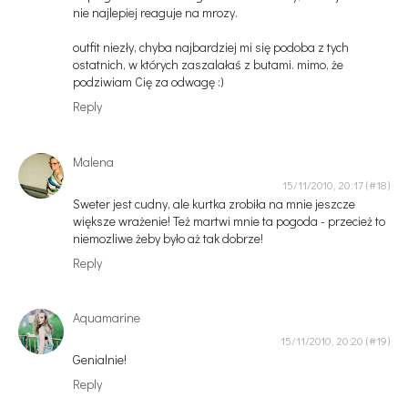
nie najlepiej reaguje na mrozy.
outfit niezły, chyba najbardziej mi się podoba z tych
ostatnich, w których zaszalałaś z butami. mimo, że
podziwiam Cię za odwagę :)
Reply
Malena
15/11/2010, 20:17
Sweter jest cudny, ale kurtka zrobiła na mnie jeszcze
większe wrażenie! Też martwi mnie ta pogoda - przecież to
niemozliwe żeby było aż tak dobrze!
Reply
Aquamarine
15/11/2010, 20:20
Genialnie!
Reply