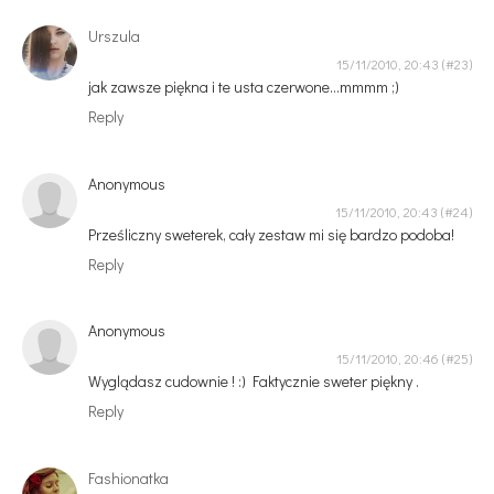
Urszula
15/11/2010, 20:43
jak zawsze piękna i te usta czerwone...mmmm ;)
Reply
Anonymous
15/11/2010, 20:43
Prześliczny sweterek, cały zestaw mi się bardzo podoba!
Reply
Anonymous
15/11/2010, 20:46
Wyglądasz cudownie ! :) Faktycznie sweter piękny .
Reply
Fashionatka