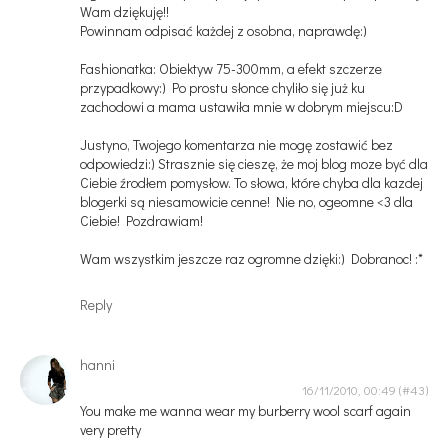
Wam dziękuję!!
Powinnam odpisać każdej z osobna, naprawdę:)
Fashionatka: Obiektyw 75-300mm, a efekt szczerze
przypadkowy:) Po prostu słonce chyliło się już ku
zachodowi a mama ustawiła mnie w dobrym miejscu:D
Justyno, Twojego komentarza nie mogę zostawić bez
odpowiedzi:) Strasznie się cieszę, że moj blog moze być dla
Ciebie źrodłem pomysłow. To słowa, które chyba dla kazdej
blogerki są niesamowicie cenne! Nie no, ogeomne <3 dla
Ciebie! Pozdrawiam!
Wam wszystkim jeszcze raz ogromne dzięki:) Dobranoc! :*
Reply
hanni
16/11/2010, 00:49
You make me wanna wear my burberry wool scarf again
very pretty