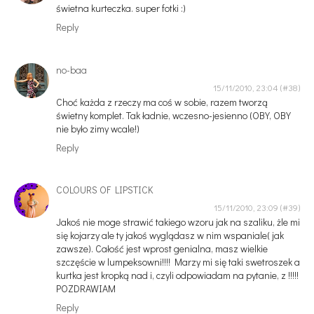
świetna kurteczka. super fotki :)
Reply
no-baa
15/11/2010, 23:04
Choć każda z rzeczy ma coś w sobie, razem tworzą
świetny komplet. Tak ładnie, wczesno-jesienno (OBY, OBY
nie było zimy wcale!)
Reply
COLOURS OF LIPSTICK
15/11/2010, 23:09
Jakoś nie moge strawić takiego wzoru jak na szaliku, żle mi
się kojarzy ale ty jakoś wyglądasz w nim wspaniale( jak
zawsze). Całość jest wprost genialna, masz wielkie
szczęście w lumpeksowni!!!! Marzy mi się taki swetroszek a
kurtka jest kropką nad i, czyli odpowiadam na pytanie, z !!!!!
POZDRAWIAM
Reply