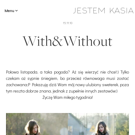
Menu
15.11.10
With&Without
Połowa listopada, a taka pogoda? Aż się wierzyć nie chce!:) Tylko
czekam aż sypnie śniegiem, bo przecież równowaga musi zostać
zachowana;P Pokazuję dziś Wam mój nowy ulubiony sweterek, poza
tym reszta dobrze znana, jednak z zupełnie innych zestawów:)
Życzę Wam miłego tygodnia!