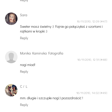
Sara
16/11/2010, 12:09
Sweter masz świetny :) Fajnie go połączyłaś z szortami i
rajtkami w kropki :)
Reply
Monika Kaminska Fotografia
16/11/2010, 12:51
nogi miod!
Reply
C / L
16/11/2010, 14:02
mm. długie i szczupłe nogi:) pozazdrościć !
Reply