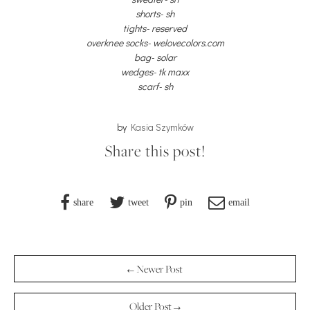
shorts- sh
tights- reserved
overknee socks- welovecolors.com
bag- solar
wedges- tk maxx
scarf- sh
by
Kasia Szymków
Share this post!
share
tweet
pin
email
← Newer Post
Older Post →