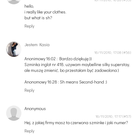
hello,
i really like your clothes.
but what is sh?
Reply
Jestem Kasia
16/11/2010, 17:08
Anonimowy 16:02 : Bardzo dziękuję:))
Szminka inglot nr 418, uzywam maybelline silky superstay,
ale muszę zmienić, bo przestałam być zadowolona:)
Anonomowy 16:28 : Sh means Second-hand :)
Reply
Anonymous
16/11/2010, 17:17
Hej, z jakiej firmy masz ta czerwona szminke i jaki numer?
Reply