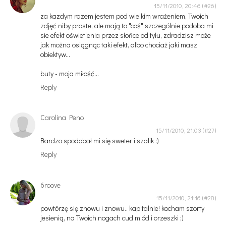
15/11/2010, 20:46
za kazdym razem jestem pod wielkim wrażeniem, Twoich
zdjęć niby proste, ale mają to "coś" szczególnie podoba mi
sie efekt oświetlenia przez słońce od tyłu, zdradzisz może
jak można osiągnąc taki efekt, albo chociaż jaki masz
obiektyw...
buty - moja miłość...
Reply
Carolina Peno
15/11/2010, 21:03
Bardzo spodobał mi się sweter i szalik :)
Reply
6roove
15/11/2010, 21:16
powtórzę się znowu i znowu.. kapitalnie! kocham szorty
jesienią, na Twoich nogach cud miód i orzeszki ;)