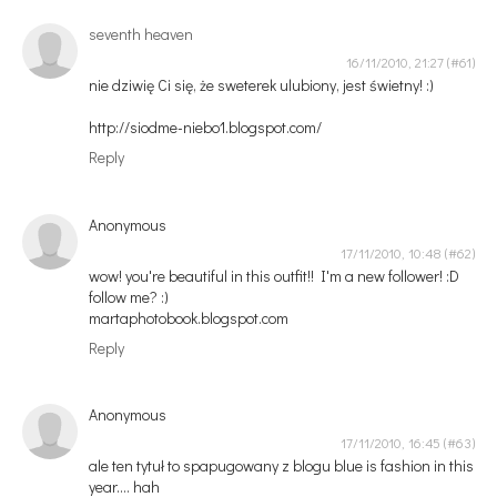
seventh heaven
16/11/2010, 21:27
nie dziwię Ci się, że sweterek ulubiony, jest świetny! :)
http://siodme-niebo1.blogspot.com/
Reply
Anonymous
17/11/2010, 10:48
wow! you're beautiful in this outfit!! I'm a new follower! :D
follow me? :)
martaphotobook.blogspot.com
Reply
Anonymous
17/11/2010, 16:45
ale ten tytuł to spapugowany z blogu blue is fashion in this
year.... hah