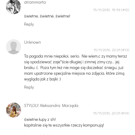
atrammarta
15/11/2010, 19:59
świetne, świetne, świetne!
Reply
Unknown
15/11/2010, 20:01
Ta pogoda mnie niepokoi, serio. Nie wiem,c zy mamy teraz
się spodziewać zaje*ście długiej i zimnej zimy czy... jej
braku :(. Poza tym też nie moge się doczekać śniegu, już
mam upatrzone specjalne miejsce na zdjęcia, które zimą
wygląda jak z bajki :)
Reply
STYLOLY Aleksandra Marzęda
15/11/2010, 20:01
świetne łupy z sh!
kapitalnie się te wszystkie rzeczy komponują!