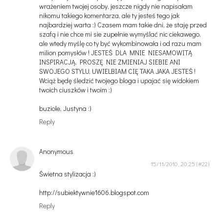
wrażeniem twojej osoby, jeszcze nigdy nie napisałam
nikomu takiego komentarza, ale ty jesteś tego jak
najbardziej warta :) Czasem mam takie dni, że staję przed
szafą i nie chce mi sie zupełnie wymyślać nic ciekawego,
ale wtedy myślę co ty być wykombinowała i od razu mam
milion pomysłów ! JESTEŚ DLA MNIE NIESAMOWITĄ
INSPIRACJĄ, PROSZĘ NIE ZMIENIAJ SIEBIE ANI
SWOJEGO STYLU, UWIELBIAM CIĘ TAKA JAKA JESTEŚ !
Wciąż będę śledzić twojego bloga i upajać się widokiem
twoich ciuszków i twoim :)
buziole, Justyna :)
Reply
Anonymous
15/11/2010, 20:25
Świetna stylizacja :)
http://subiektywnie1606.blogspot.com
Reply