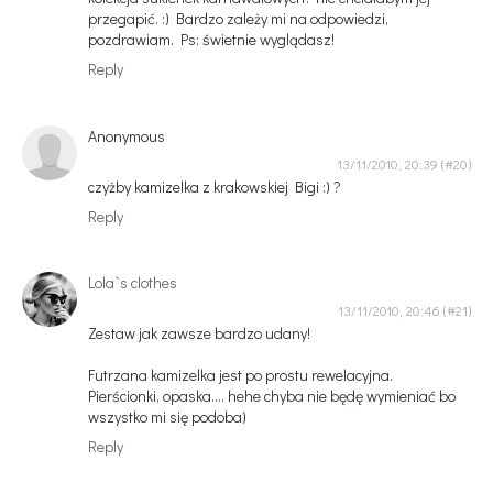
przegapić. :) Bardzo zależy mi na odpowiedzi,
pozdrawiam. Ps: świetnie wyglądasz!
Reply
Anonymous
13/11/2010, 20:39
czyżby kamizelka z krakowskiej Bigi :) ?
Reply
Lola`s clothes
13/11/2010, 20:46
Zestaw jak zawsze bardzo udany!
Futrzana kamizelka jest po prostu rewelacyjna.
Pierścionki, opaska.... hehe chyba nie będę wymieniać bo
wszystko mi się podoba)
Reply