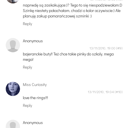
naprwdę są zaskakujące:)? Tego to się niespodziewałam:D
Szinkę niestety pokochałam, chodzi o kolor oczywiscie:) Ale
planuję zakup pomarańczowej szminki :)
Reply
Anonymous
13/11/2010, 19:00
bajeranckie buty!! Też chce takie pinky do szkoly, mega
mega!
Reply
Miss Curiosity
13/11/2010, 19:04
love the rings!!!
Reply
Anonymous