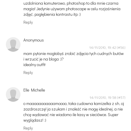
uzdolniona komuterowo, photoshop to dla mnie czarna
magia! Jedynie używam photoscape w celu rozjaśnienia
zdjęć, pogłębienia kontrastu itp :)
Reply
Anonymous
14/11/2010, 19:42
mam pytanie mogłabyś zrobić zdjęcia tych cudnych butów
i wrzucić je na bloga :)?
idealny outfit
Reply
Elle Michelle
14/11/2010, 19:58
o maaaaaaaaaaamoooo, taka cudowna kamizelka z sh, oj
zazdroszczę! ja szukam i znaleźć nie mogę idealnej, a nie
chcę wydawać nie wiadomo ile kasy w sieciówce. Super
wyglądasz! :)
Reply