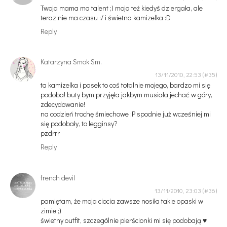
Twoja mama ma talent ;) moja też kiedyś dziergała, ale
teraz nie ma czasu :/ i świetna kamizelka :D
Reply
Katarzyna Smok Sm.
13/11/2010, 22:53
ta kamizelka i pasek to coś totalnie mojego, bardzo mi się
podoba! buty bym przyjęła jakbym musiała jechać w góry,
zdecydowanie!
na codzień trochę śmiechowe ;P spodnie już wcześniej mi
się podobały, to legginsy?
pzdrrr
Reply
french devil
13/11/2010, 23:03
pamiętam, że moja ciocia zawsze nosiła takie opaski w
zimie ;)
świetny outfit, szczególnie pierścionki mi się podobają ♥