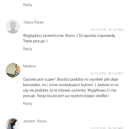
Reply
7days7looks
13/11/2010, 18:52
Wyglądasz prześlicznie Kasiu ;) Ta opaska naprawdę
Tobie pasuje ;)
Reply
Malena
13/11/2010, 18:54
Opaska jest super! Bardzo podoba mi się efekt jaki daje
kamizelka, no i znów zaskakujesz butami :) Jedyne co mi
się nie podoba, to ta różowa szminka. Wyjątkowo Ci nie
pasuje, Twoja buzia jest już wystarczająco słodka:)
Reply
Jestem Kasia
13/11/2010, 18:58