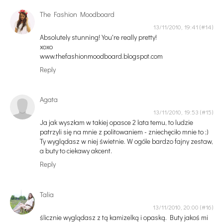
The Fashion Moodboard
13/11/2010, 19:41
Absolutely stunning! You're really pretty!
xoxo
www.thefashionmoodboard.blogspot.com
Reply
Agata
13/11/2010, 19:53
Ja jak wyszłam w takiej opasce 2 lata temu, to ludzie
patrzyli się na mnie z politowaniem - zniechęciło mnie to ;)
Ty wyglądasz w niej świetnie. W ogóle bardzo fajny zestaw,
a buty to ciekawy akcent.
Reply
Talia
13/11/2010, 20:00
ślicznie wyglądasz z tą kamizelką i opaską. Buty jakoś mi