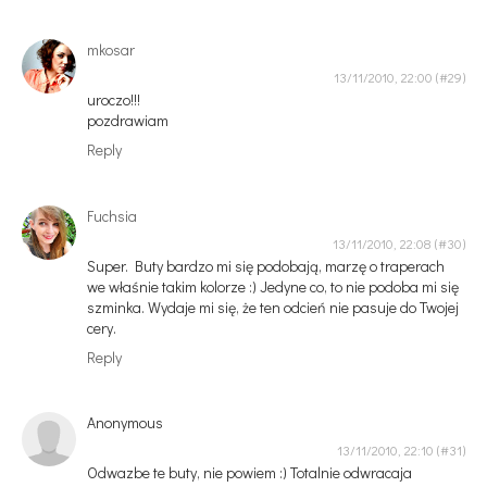
mkosar
13/11/2010, 22:00
uroczo!!!
pozdrawiam
Reply
Fuchsia
13/11/2010, 22:08
Super. Buty bardzo mi się podobają, marzę o traperach
we właśnie takim kolorze :) Jedyne co, to nie podoba mi się
szminka. Wydaje mi się, że ten odcień nie pasuje do Twojej
cery.
Reply
Anonymous
13/11/2010, 22:10
Odwazbe te buty, nie powiem :) Totalnie odwracaja