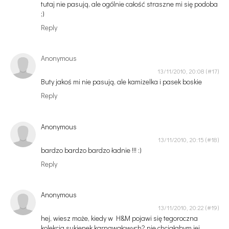
tutaj nie pasują, ale ogólnie całość straszne mi się podoba
;)
Reply
Anonymous
13/11/2010, 20:08
Buty jakoś mi nie pasują, ale kamizelka i pasek boskie
Reply
Anonymous
13/11/2010, 20:15
bardzo bardzo bardzo ładnie !!! :)
Reply
Anonymous
13/11/2010, 20:22
hej, wiesz może, kiedy w H&M pojawi się tegoroczna
kolekcja sukienek karnawałowych? nie chciałabym jej