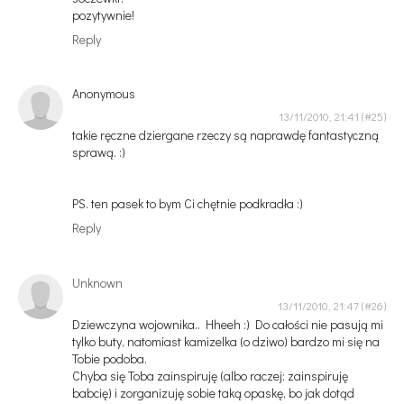
pozytywnie!
Reply
Anonymous
13/11/2010, 21:41
takie ręczne dziergane rzeczy są naprawdę fantastyczną
sprawą. :)
PS. ten pasek to bym Ci chętnie podkradła :)
Reply
Unknown
13/11/2010, 21:47
Dziewczyna wojownika.. Hheeh :) Do całości nie pasują mi
tylko buty, natomiast kamizelka (o dziwo) bardzo mi się na
Tobie podoba.
Chyba się Toba zainspiruję (albo raczej: zainspiruję
babcię) i zorganizuję sobie taką opaskę, bo jak dotąd