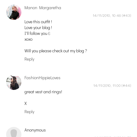
Manon Margaretha
14/11/2010, 10:46
Love this outfit !
Love your blog !
I'll follow you (:
xoxo
Will you please check out my blog ?
Reply
FashionHippieLoves
14/11/2010, 11:00
great vest and rings!
X
Reply
Anonymous