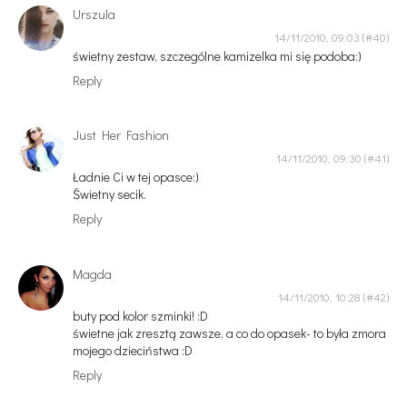
Urszula
14/11/2010, 09:03
świetny zestaw, szczególne kamizelka mi się podoba:)
Reply
Just Her Fashion
14/11/2010, 09:30
Ładnie Ci w tej opasce:)
Świetny secik.
Reply
Magda
14/11/2010, 10:28
buty pod kolor szminki! :D
świetne jak zresztą zawsze, a co do opasek- to była zmora
mojego dzieciństwa :D
Reply