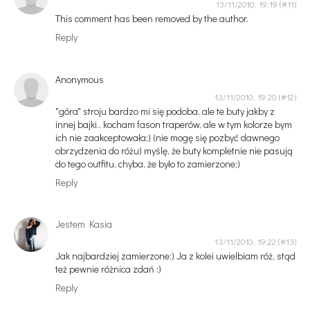
13/11/2010, 19:19
This comment has been removed by the author.
Reply
Anonymous
13/11/2010, 19:20
"góra" stroju bardzo mi się podoba, ale te buty jakby z
innej bajki.. kocham fason traperów, ale w tym kolorze bym
ich nie zaakceptowała;) (nie mogę się pozbyć dawnego
obrzydzenia do różu) myślę, że buty kompletnie nie pasują
do tego outfitu, chyba, że było to zamierzone;)
Reply
Jestem Kasia
13/11/2010, 19:22
Jak najbardziej zamierzone:) Ja z kolei uwielbiam róż, stąd
też pewnie różnica zdań :)
Reply