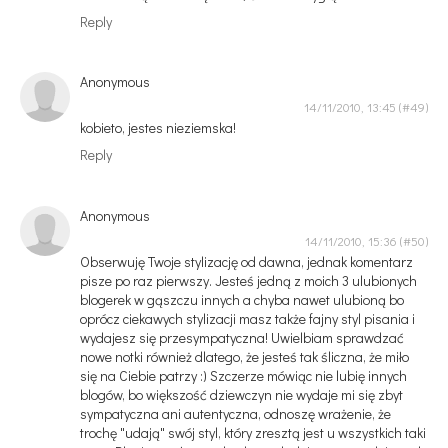
Reply
Anonymous
14/11/2010, 13:45
kobieto, jestes nieziemska!
Reply
Anonymous
14/11/2010, 15:36
Obserwuję Twoje stylizację od dawna, jednak komentarz
pisze po raz pierwszy. Jesteś jedną z moich 3 ulubionych
blogerek w gąszczu innych a chyba nawet ulubioną bo
oprócz ciekawych stylizacji masz także fajny styl pisania i
wydajesz się przesympatyczna! Uwielbiam sprawdzać
nowe notki również dlatego, że jesteś tak śliczna, że miło
się na Ciebie patrzy :) Szczerze mówiąc nie lubię innych
blogów, bo większość dziewczyn nie wydaje mi się zbyt
sympatyczna ani autentyczna, odnoszę wrażenie, że
trochę "udają" swój styl, który zresztą jest u wszystkich taki