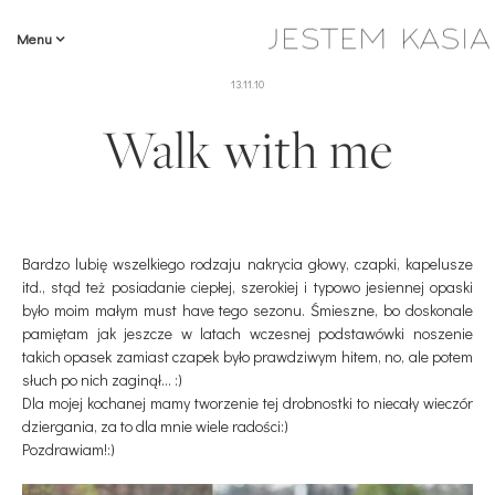
Menu
13.11.10
Walk with me
Bardzo lubię wszelkiego rodzaju nakrycia głowy, czapki, kapelusze
itd., stąd też posiadanie ciepłej, szerokiej i typowo jesiennej opaski
było moim małym must have tego sezonu. Śmieszne, bo doskonale
pamiętam jak jeszcze w latach wczesnej podstawówki noszenie
takich opasek zamiast czapek było prawdziwym hitem, no, ale potem
słuch po nich zaginął... :)
Dla mojej kochanej mamy tworzenie tej drobnostki to niecały wieczór
dziergania, za to dla mnie wiele radości:)
Pozdrawiam!:)