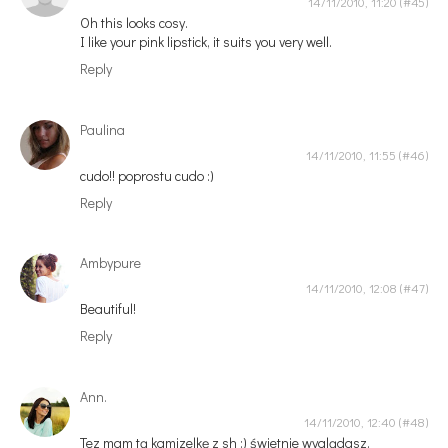
14/11/2010, 11:20
Oh this looks cosy.
I like your pink lipstick, it suits you very well.
Reply
Paulina
14/11/2010, 11:55
cudo!! poprostu cudo :)
Reply
Ambypure
14/11/2010, 12:08
Beautiful!
Reply
Ann.
14/11/2010, 12:40
Tez mam tą kamizelkę z sh :) świetnie wyglądasz.