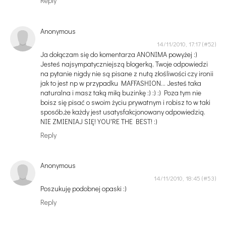
Reply
Anonymous
14/11/2010, 17:17
Ja dołączam się do komentarza ANONIMA powyżej :)
Jesteś najsympatyczniejszą blogerką, Twoje odpowiedzi
na pytanie nigdy nie są pisane z nutą złośliwości czy ironii
jak to jest np w przypadku MAFFASHION... Jesteś taka
naturalna i masz taką miłą buzinkę :) :) :) Poza tym nie
boisz się pisać o swoim życiu prywatnym i robisz to w taki
sposób,że każdy jest usatysfakcjonowany odpowiedzią.
NIE ZMIENIAJ SIĘ! YOU'RE THE BEST! :)
Reply
Anonymous
14/11/2010, 18:45
Poszukuję podobnej opaski :)
Reply