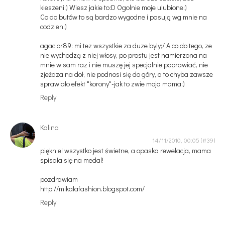
kieszeni:) Wiesz jakie to:D Ogolnie moje ulubione:)
Co do butów to są bardzo wygodne i pasują wg mnie na
codzien:)
agacior89: mi tez wszystkie za duze byly;/ A co do tego, ze
nie wychodzą z niej włosy, po prostu jest namierzona na
mnie w sam raz i nie muszę jej specjalnie poprawiać, nie
zjeżdza na doł, nie podnosi się do góry, a to chyba zawsze
sprawiało efekt "korony"-jak to zwie moja mama:)
Reply
Kalina
14/11/2010, 00:05
pięknie! wszystko jest świetne, a opaska rewelacja, mama
spisała się na medal!
pozdrawiam
http://mikalafashion.blogspot.com/
Reply