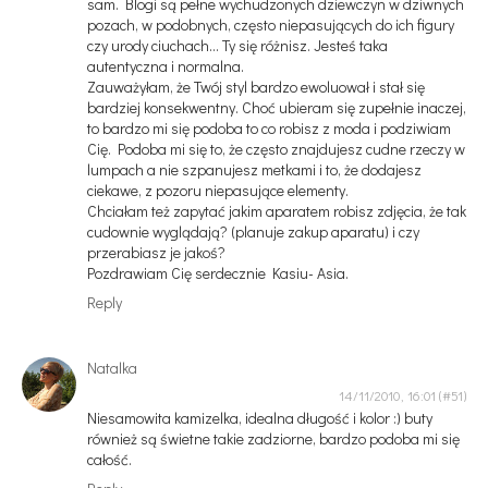
sam. Blogi są pełne wychudzonych dziewczyn w dziwnych
pozach, w podobnych, często niepasujących do ich figury
czy urody ciuchach... Ty się różnisz. Jesteś taka
autentyczna i normalna.
Zauważyłam, że Twój styl bardzo ewoluował i stał się
bardziej konsekwentny. Choć ubieram się zupełnie inaczej,
to bardzo mi się podoba to co robisz z moda i podziwiam
Cię. Podoba mi się to, że często znajdujesz cudne rzeczy w
lumpach a nie szpanujesz metkami i to, że dodajesz
ciekawe, z pozoru niepasujące elementy.
Chciałam też zapytać jakim aparatem robisz zdjęcia, że tak
cudownie wyglądają? (planuje zakup aparatu) i czy
przerabiasz je jakoś?
Pozdrawiam Cię serdecznie Kasiu- Asia.
Reply
Natalka
14/11/2010, 16:01
Niesamowita kamizelka, idealna długość i kolor :) buty
również są świetne takie zadziorne, bardzo podoba mi się
całość.