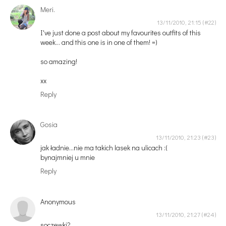
Meri.
13/11/2010, 21:15
I've just done a post about my favourites outfits of this
week... and this one is in one of them! =)
so amazing!
xx
Reply
Gosia
13/11/2010, 21:23
jak ładnie...nie ma takich lasek na ulicach :(
bynajmniej u mnie
Reply
Anonymous
13/11/2010, 21:27
soczewki?