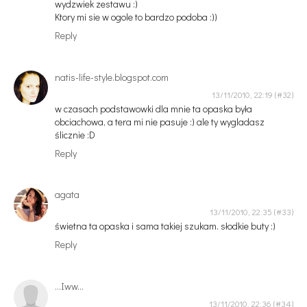
wydzwiek zestawu :)
Ktory mi sie w ogole to bardzo podoba :))
Reply
natis-life-style.blogspot.com
13/11/2010, 22:19
w czasach podstawowki dla mnie ta opaska była
obciachowa, a tera mi nie pasuje :) ale ty wygladasz
ślicznie :D
Reply
agata
13/11/2010, 22:35
świetna ta opaska i sama takiej szukam. słodkie buty :)
Reply
...Iww...
13/11/2010, 22:36