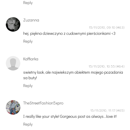
Reply
Zuzanna
15/11/2010, 09:10
hej, piękna dziewczyno z cudownymi pierścionkami <3
Reply
Kaffiarka
15/11/2010, 10:55
swietny look, ale najwiekszym obiektem mojego pozadania
sa buty!
Reply
TheStreetFashion5xpro
15/11/2010, 11:17
I really like your style! Gorgeous post as always...love it!
Reply