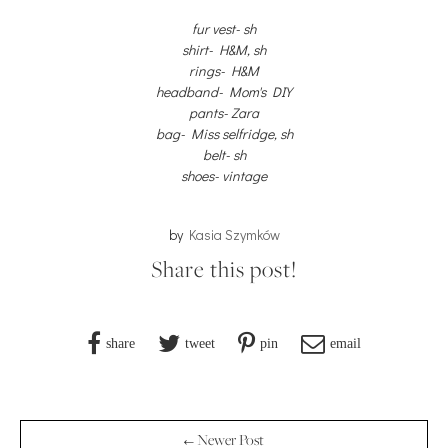
fur vest- sh
shirt- H&M, sh
rings- H&M
headband- Mom's DIY
pants- Zara
bag- Miss selfridge, sh
belt- sh
shoes- vintage
by
Kasia Szymków
Share this post!
share
tweet
pin
email
← Newer Post