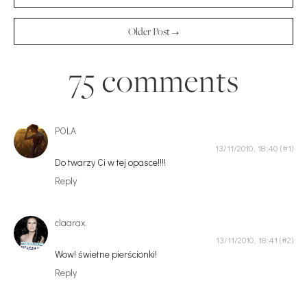
Older Post →
75 comments
POLA
13/11/2010, 18:40
Do twarzy Ci w tej opasce!!!!
Reply
claarax.
13/11/2010, 18:41
Wow! świetne pierścionki!
Reply