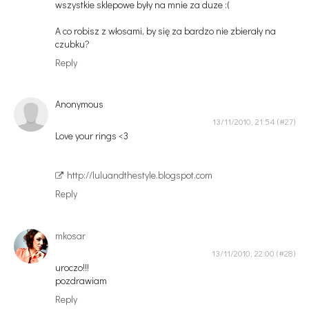
wszystkie sklepowe były na mnie za duze :(
A co robisz z włosami, by się za bardzo nie zbierały na
czubku?
Reply
Anonymous
13/11/2010, 21:54
Love your rings <3
http://luluandthestyle.blogspot.com
Reply
mkosar
13/11/2010, 22:00
uroczo!!!
pozdrawiam
Reply