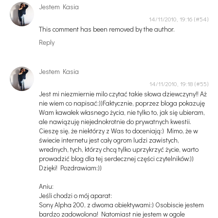
Jestem Kasia
14/11/2010, 19:16
This comment has been removed by the author.
Reply
Jestem Kasia
14/11/2010, 19:18
Jest mi niezmiernie milo czytać takie słowa dziewczyny!! Aż
nie wiem co napisać:))Faktycznie, poprzez bloga pokazuję
Wam kawałek własnego życia, nie tylko to, jak się ubieram,
ale nawiązuję niejednokrotnie do prywatnych kwestii.
Cieszę się, że niektórzy z Was to doceniają:) Mimo, że w
świecie internetu jest cały ogrom ludzi zawistych,
wrednych, tych, którzy chcą tylko uprzykrzyć życie, warto
prowadzić blog dla tej serdecznej części czytelników:))
Dzięki! Pozdrawiam:))
Aniu:
Jeśli chodzi o mój aparat:
Sony Alpha 200, z dwoma obiektywami:) Osobiscie jestem
bardzo zadowolona! Natomiast nie jestem w ogole