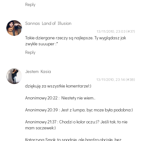
Reply
Sannas Land of Illusion
13/11/2010, 23:03
Takie dziergane rzeczy są najlepsze. Ty wyglądasz jak
zwykle suuuper :*
Reply
Jestem Kasia
13/11/2010, 23:14
dziękuję za wszystkie komentarze!:)
Anonimowy 20:22 : Niestety nie wiem..
Anonimowy 20:39 : Jest z lumpa, byc moze była podobna:)
Anonimowy 21:37 : Chodzi o kolor oczu:)? Jeśli tak, to nie
mam soczewek:)
Katarzyna Smok: to spodnie, ale bardzo obcisłe, bez