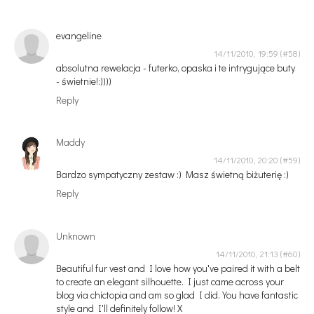
evangeline
14/11/2010, 19:59
absolutna rewelacja - futerko, opaska i te intrygujące buty
- świetnie!:))))
Reply
Maddy
14/11/2010, 20:20
Bardzo sympatyczny zestaw :) Masz świetną biżuterię :)
Reply
Unknown
14/11/2010, 21:13
Beautiful fur vest and I love how you've paired it with a belt
to create an elegant silhouette. I just came across your
blog via chictopia and am so glad I did. You have fantastic
style and I'll definitely follow! X