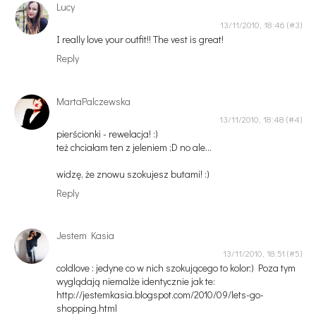
Lucy
13/11/2010, 18:46
I really love your outfit!! The vest is great!
Reply
MartaPalczewska
13/11/2010, 18:48
pierścionki - rewelacja! :)
też chciałam ten z jeleniem ;D no ale...
widzę, że znowu szokujesz butami! :)
Reply
Jestem Kasia
13/11/2010, 18:51
coldlove : jedyne co w nich szokującego to kolor:) Poza tym
wyglądają niemalże identycznie jak te:
http://jestemkasia.blogspot.com/2010/09/lets-go-
shopping.html