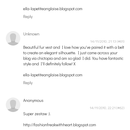
ella-lapetiteanglaise.blogspot.com
Reply
Unknown
14/11/2010, 21:13
Beautiful fur vest and I love how you've paired it with a belt
to create an elegant silhouette. I just came across your
blog via chictopia and am so glad I did. You have fantastic
style and I'll definitely follow! X
ella-lapetiteanglaise.blogspot.com
Reply
Anonymous
14/11/2010, 22:21
Super zestaw :).
http://fashionfreakwithheart.blogspot.com