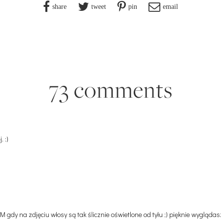
share
tweet
pin
email
73 comments
 :)
gdy na zdjęciu włosy są tak ślicznie oświetlone od tyłu ;) pięknie wyglądas