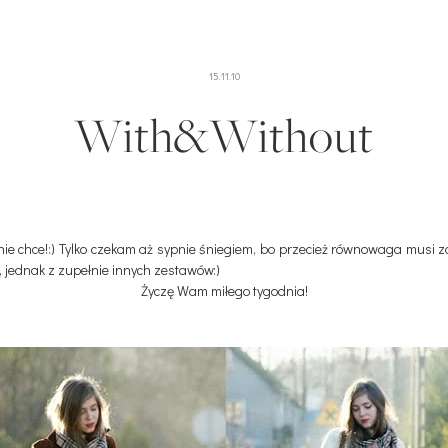
15.11.10
With&Without
ć nie chce!:) Tylko czekam aż sypnie śniegiem, bo przecież równowaga mus
 jednak z zupełnie innych zestawów:)
Życzę Wam miłego tygodnia!