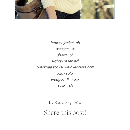
leather jacket- sh
sweater- sh
shorts- sh
tights- reserved
overknee socks- welovecolors.com
bag- solar
wedges- tk maxx
scarf- sh
by
Kasia Szymków
Share this post!