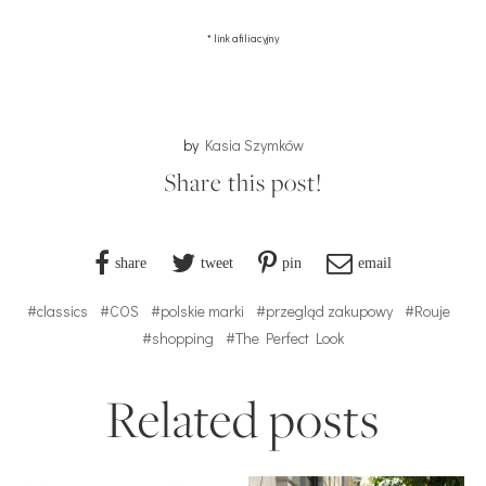
* link afiliacyjny
by
Kasia Szymków
Share this post!
share
tweet
pin
email
#classics
#COS
#polskie marki
#przegląd zakupowy
#Rouje
#shopping
#The Perfect Look
Related posts