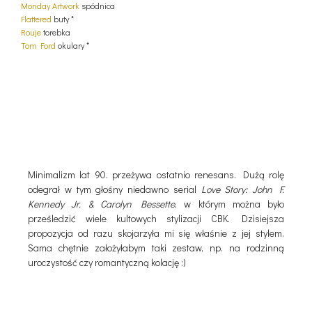
Monday Artwork
spódnica
Flattered
buty *
Rouje
torebka
Tom Ford
okulary *
Minimalizm lat 90. przeżywa ostatnio renesans. Dużą rolę
odegrał w tym głośny niedawno serial
Love Story: John F.
Kennedy Jr. & Carolyn Bessette
, w którym można było
prześledzić wiele kultowych stylizacji CBK. Dzisiejsza
propozycja od razu skojarzyła mi się właśnie z jej stylem.
Sama chętnie założyłabym taki zestaw, np. na rodzinną
uroczystość czy romantyczną kolację :)