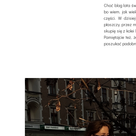
Choć blog lata św
bo wiem, jak wie
części. W dzisi
płaszczy, przez m
skupię się z kolei
Pamiętajcie też,
poszukać podobnyc