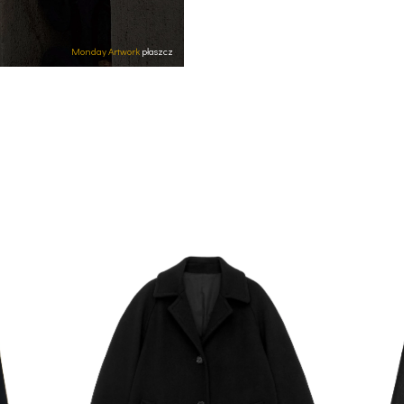
Monday Artwork
płaszcz