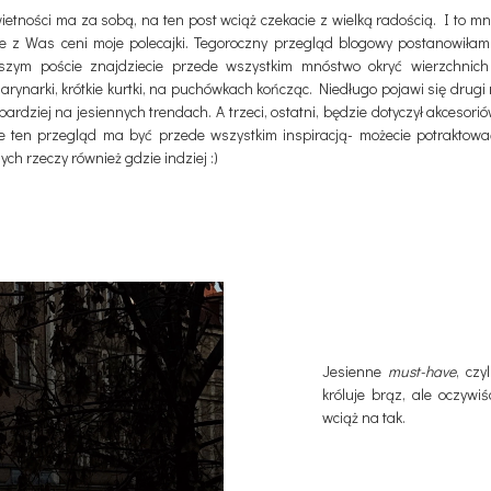
ietności ma za sobą, na ten post wciąż czekacie z wielką radością. I to mni
le z Was ceni moje polecajki. Tegoroczny przegląd blogowy postanowiłam 
ejszym poście znajdziecie przede wszystkim mnóstwo okryć wierzchnic
arynarki, krótkie kurtki, na puchówkach kończąc. Niedługo pojawi się drugi 
 bardziej na jesiennych trendach. A trzeci, ostatni, będzie dotyczył akcesorió
 że ten przegląd ma być przede wszystkim inspiracją- możecie potraktow
h rzeczy również gdzie indziej :)
Jesienne
must-have
, czy
króluje brąz, ale oczywiś
wciąż na tak.