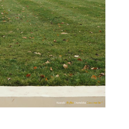
Kozaki
Ryłko
| torebka
Coccinelle *