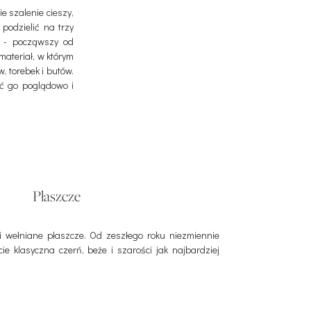
e szalenie cieszy,
podzielić na trzy
h - począwszy od
materiał, w którym
w, torebek i butów.
ać go poglądowo i
Płaszcze
li wełniane płaszcze. Od zeszłego roku niezmiennie
cie klasyczna czerń, beże i szarości jak najbardziej