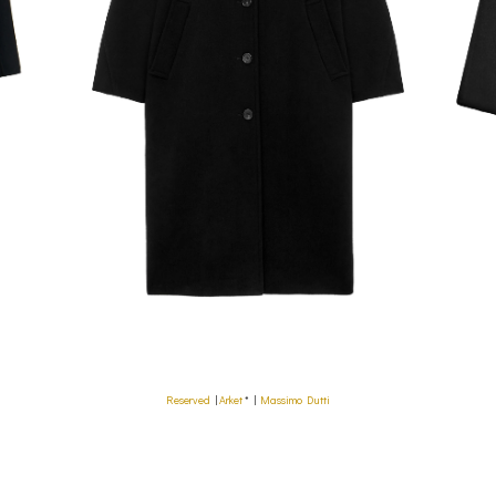
Reserved
|
Arket
* |
Massimo Dutti