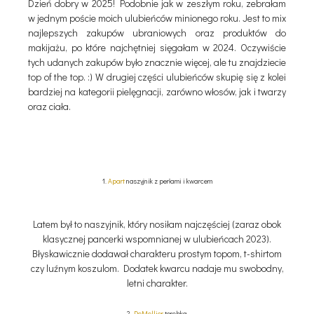
Dzień dobry w 2025! Podobnie jak w zeszłym roku, zebrałam
w jednym poście moich ulubieńców minionego roku. Jest to mix
najlepszych zakupów ubraniowych oraz produktów do
makijażu, po które najchętniej sięgałam w 2024. Oczywiście
tych udanych zakupów było znacznie więcej, ale tu znajdziecie
top of the top. :) W drugiej części ulubieńców skupię się z kolei
bardziej na kategorii pielęgnacji, zarówno włosów, jak i twarzy
oraz ciała.
1.
Apart
naszyjnik z perłami i kwarcem
Latem był to naszyjnik, który nosiłam najczęściej (zaraz obok
klasycznej pancerki wspomnianej w ulubieńcach 2023).
Błyskawicznie dodawał charakteru prostym topom, t-shirtom
czy luźnym koszulom. Dodatek kwarcu nadaje mu swobodny,
letni charakter.
2.
DeMellier
torebka