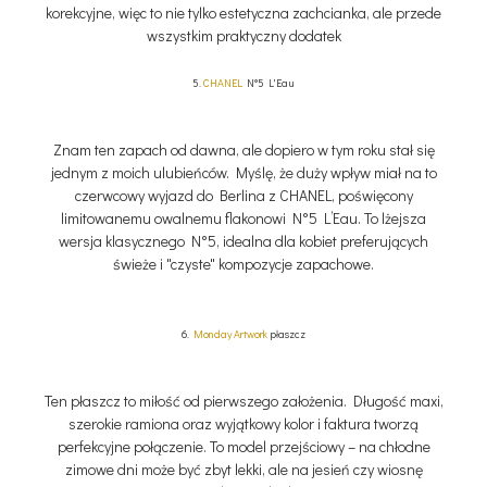
korekcyjne, więc to nie tylko estetyczna zachcianka, ale przede
wszystkim praktyczny dodatek
5.
CHANEL
N°5 L'Eau
Znam ten zapach od dawna, ale dopiero w tym roku stał się
jednym z moich ulubieńców. Myślę, że duży wpływ miał na to
czerwcowy wyjazd do Berlina z CHANEL, poświęcony
limitowanemu owalnemu flakonowi N°5 L’Eau. To lżejsza
wersja klasycznego N°5, idealna dla kobiet preferujących
świeże i "czyste" kompozycje zapachowe.
6.
Monday Artwork
płaszcz
Ten płaszcz to miłość od pierwszego założenia. Długość maxi,
szerokie ramiona oraz wyjątkowy kolor i faktura tworzą
perfekcyjne połączenie. To model przejściowy – na chłodne
zimowe dni może być zbyt lekki, ale na jesień czy wiosnę