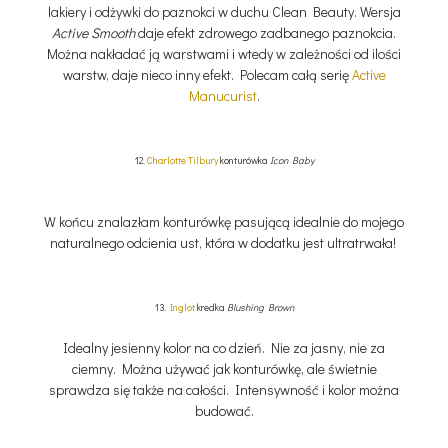
lakiery i odżywki do paznokci w duchu Clean Beauty. Wersja
Active Smooth
daje efekt zdrowego zadbanego paznokcia.
Można nakładać ją warstwami i wtedy w zależności od ilości
warstw, daje nieco inny efekt. Polecam całą serię
Active
Manucurist
.
12.
Charlotte Tilbury
konturówka
Icon Baby
W końcu znalazłam konturówkę pasującą idealnie do mojego
naturalnego odcienia ust, która w dodatku jest ultratrwała!
13.
Inglot
kredka
Blushing Brown
Idealny jesienny kolor na co dzień. Nie za jasny, nie za
ciemny. Można używać jak konturówkę, ale świetnie
sprawdza się także na całości. Intensywność i kolor można
budować.