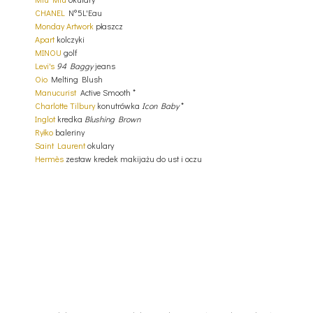
CHANEL
N°5L'Eau
Monday Artwork
płaszcz
Apart
kolczyki
MINOU
golf
Levi's
94 Baggy
jeans
Oio
Melting Blush
Manucurist
Active Smooth *
Charlotte Tilbury
konutrówka
Icon Baby
*
Inglot
kredka
Blushing Brown
Ryłko
baleriny
Saint Laurent
okulary
Hermès
zestaw kredek makijażu do ust i oczu