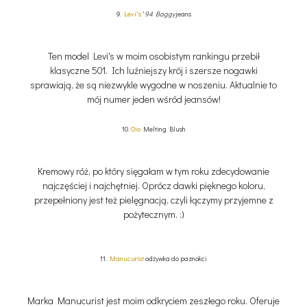
9.
Levi's
'
94 Baggy
jeans
Ten model Levi's w moim osobistym rankingu przebił
klasyczne 501. I
ch luźniejszy krój i szersze nogawki
sprawiają, że są niezwykle wygodne w noszeniu. Aktualnie to
mój numer jeden wśród jeansów!
10.
Oio
Melting Blush
Kremowy róż, po który sięgałam w tym roku zdecydowanie
najczęściej i najchętniej. Oprócz dawki pięknego koloru,
przepełniony jest też pielęgnacją, czyli łączymy przyjemne z
pożytecznym. :)
11.
Manucurist
odżywka do paznokci
Marka Manucurist jest moim odkryciem zeszłego roku. Oferuje