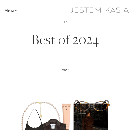
Menu
5.1.25
Best of 2024
Part 1