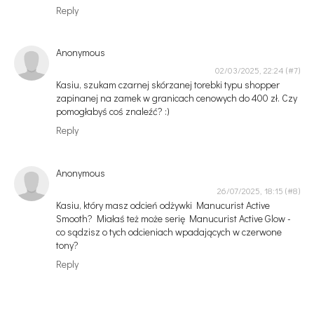
Reply
Anonymous
02/03/2025, 22:24
Kasiu, szukam czarnej skórzanej torebki typu shopper
zapinanej na zamek w granicach cenowych do 400 zł. Czy
pomogłabyś coś znaleźć? :)
Reply
Anonymous
26/07/2025, 18:15
Kasiu, który masz odcień odżywki Manucurist Active
Smooth? Miałaś też może serię Manucurist Active Glow -
co sądzisz o tych odcieniach wpadających w czerwone
tony?
Reply