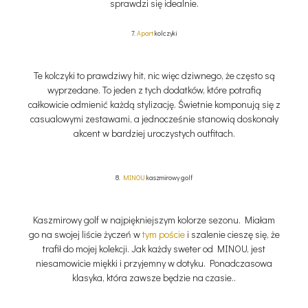
sprawdzi się idealnie.
7.
Apart
kolczyki
Te kolczyki to prawdziwy hit, nic więc dziwnego, że często są
wyprzedane. To jeden z tych dodatków, które potrafią
całkowicie odmienić każdą stylizację. Świetnie komponują się z
casualowymi zestawami, a jednocześnie stanowią doskonały
akcent w bardziej uroczystych outfitach.
8.
MINOU
kaszmirowy golf
Kaszmirowy golf w najpiękniejszym kolorze sezonu. Miałam
go na swojej liście życzeń w
tym poście
i szalenie cieszę się, że
trafił do mojej kolekcji. Jak każdy sweter od MINOU, jest
niesamowicie miękki i przyjemny w dotyku. Ponadczasowa
klasyka, która zawsze będzie na czasie..