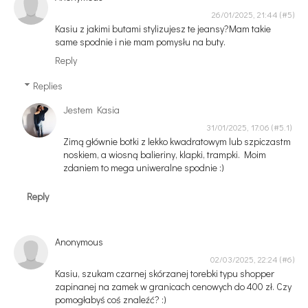
26/01/2025, 21:44
Kasiu z jakimi butami stylizujesz te jeansy?Mam takie
same spodnie i nie mam pomysłu na buty.
Reply
Replies
Jestem Kasia
31/01/2025, 17:06
Zimą głównie botki z lekko kwadratowym lub szpiczastm
noskiem, a wiosną balieriny, klapki, trampki. Moim
zdaniem to mega uniweralne spodnie :)
Reply
Anonymous
02/03/2025, 22:24
Kasiu, szukam czarnej skórzanej torebki typu shopper
zapinanej na zamek w granicach cenowych do 400 zł. Czy
pomogłabyś coś znaleźć? :)