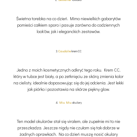
Świetna torebka na co dzień. Mimo niewielkich gabarytów
pomieści całkiem sporo i pasuje zarówno do codziennych
look'ów, jak i eleganckich zestawów.
3.
Caudalie
krem CC
Jedno z moich kosmetycznych odkryć tego roku. Krem CC,
który w tubce jest biały, a po zetknięciu ze skórą zmienia kolor
na cielisty, idealnie dopasowując się do jej odcienia. Jest lekki
jak piórko i pozostawia na skórze piękny glow.
4.
Miu Miu
okulary
Ten model okularów stał się viralem, ale zupełnie mi to nie
przeszkadza.
Jeszcze nigdy nie czułam się tak dobrze w
żadnych oprawkach. Na co dzień muszę nosić okulary