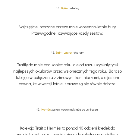
14.
Ryłko
baleriny
Najczęściej noszone przeze mnie wiosenno-letnie buty.
Przewygodne i ożywiające każdy zestaw.
15.
Saint Laurent
okulary
Trafiły do mnie pod koniec roku, ale od razu uzyskały tytuł
najlepszych okularów przeciwsłonecznych tego roku. Bardzo
lubię je w połączeniu z zimowymi kominiarkami, ale jestem
pewna, że w wersji letniej sprawdzą się równie dobrze.
15.
Hermès
zestaw kredek makijażu do ust i oczu
Kolekcja Trait d’Hermès to ponad 40 odcieni kredek do
makijażu ust i oczu, nawiązująca do szkolnego pudełka z