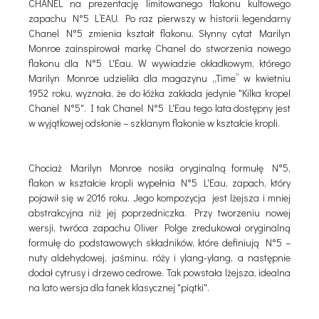
CHANEL na prezentację limitowanego flakonu kultowego
zapachu N°5 L’EAU. Po raz pierwszy w historii legendarny
Chanel N°5 zmienia kształt flakonu. Słynny cytat Marilyn
Monroe zainspirował markę Chanel do stworzenia nowego
flakonu dla N°5 L'Eau. W wywiadzie okładkowym, którego
Marilyn Monroe udzieliła dla magazynu „Time” w kwietniu
1952 roku, wyznała, że do łóżka zakłada jedynie "Kilka kropel
Chanel N°5". I tak Chanel N°5 L'Eau tego lata dostępny jest
w wyjątkowej odsłonie – szklanym flakonie w kształcie kropli.
Chociaż Marilyn Monroe nosiła oryginalną formułę N°5,
flakon w kształcie kropli wypełnia N°5 L'Eau, zapach, który
pojawił się w 2016 roku. Jego kompozycja jest lżejsza i mniej
abstrakcyjna niż jej poprzedniczka. Przy tworzeniu nowej
wersji, twróca zapachu Oliver Polge zredukował oryginalną
formułę do podstawowych składników, które definiują N°5 –
nuty aldehydowej, jaśminu, róży i ylang-ylang, a następnie
dodał cytrusy i drzewo cedrowe. Tak powstała lżejsza, idealna
na lato wersja dla fanek klasycznej "piątki".