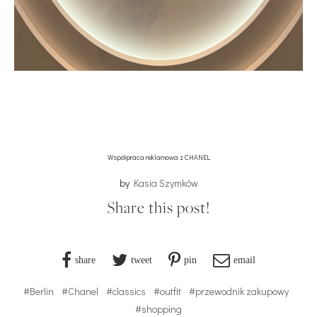
Współpraca reklamowa z CHANEL
by
Kasia Szymków
Share this post!
share
tweet
pin
email
#Berlin
#Chanel
#classics
#outfit
#przewodnik zakupowy
#shopping