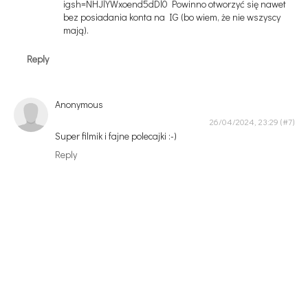
igsh=NHJlYWxoend5dDl0 Powinno otworzyć się nawet
bez posiadania konta na IG (bo wiem, że nie wszyscy
mają).
Reply
Anonymous
26/04/2024, 23:29
Super filmik i fajne polecajki :-)
Reply