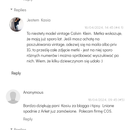
Replies
Jestem Kasia
16/04/2024, 14:45
To niestety model vintage Calvin Klein. Metka wskazuje,
że mają już sporo lat. Jeśli masz ochotę na
poszukiwania vintage, odezwij się na maila albo priv
IG, to prześlę całe zdjęcie metki - jest na niej sporo
różnych numerów i można spróbować wyszukiwać po
nich. Wiem, że kilku dziewczynom się udało :)
Reply
Anonymous
18/04/2024, 09:45
Bardzo dziękuję pani Kasiu za blogga i tipsy. Lniane
spodnie z Arket juz zamówione. Polecam firmę COS.
Reply
Replies