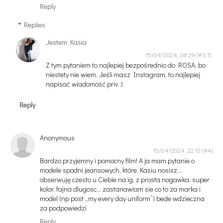
Reply
Replies
Jestem Kasia
15/04/2024, 08:29
Z tym pytaniem to najlepiej bezpośrednio do ROSA, bo
niestety nie wiem. Jeśli masz Instagram, to najlepiej
napisać wiadomość priv :)
Reply
Anonymous
15/04/2024, 22:12
Bardzo przyjemny i pomocny film! A ja mam pytanie o
modele spodni jeansowych, które Kasiu nosisz…
obserwuję czesto u Ciebie na ig, z prosta nogawka, super
kolor, fajna dlugosc… zastanawiam sie co to za marka i
model (np post „my every day uniform”) bede wdzieczna
za podpowiedzi
Reply