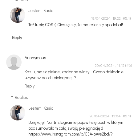
Jestem Kasia
18/04/2024, 19:22
Też lubię COS :) Cieszę się, że materiał się spodobał!
Reply
Anonymous
20/04/2024, 11:15
Kasiu, masz piekne, zadbane wlosy… Czego dokladnie
uzywasz do ich pielegnacji ?
Reply
Replies
Jestem Kasia
20/04/2024, 13:04
Dziękuję! Na Instagramie pojawił się post, w którym
podsumowałam całą swoją pielęgnację :)
https://www.instagram.com/p/C3A-oAvs2bd/?