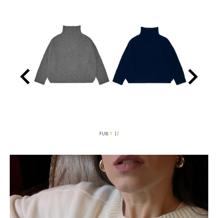
FUB:
1
|
2