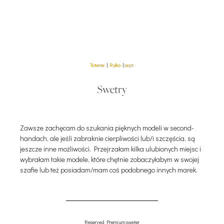
Toteme
|
Ryłko
|
sept.
Swetry
Zawsze zachęcam do szukania pięknych modeli w second-
handach, ale jeśli zabraknie cierpliwości lub/i szczęścia, są
jeszcze inne możliwości. Przejrzałam kilka ulubionych miejsc i
wybrałam takie modele, które chętnie zobaczyłabym w swojej
szafie lub też posiadam/mam coś podobnego innych marek.
Reserved Premium sweter