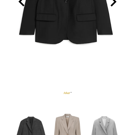
Arket
*