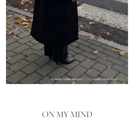
Almada Label płaszcz |
Atomy
torba | Gino Rossi
botki
ON MY MIND