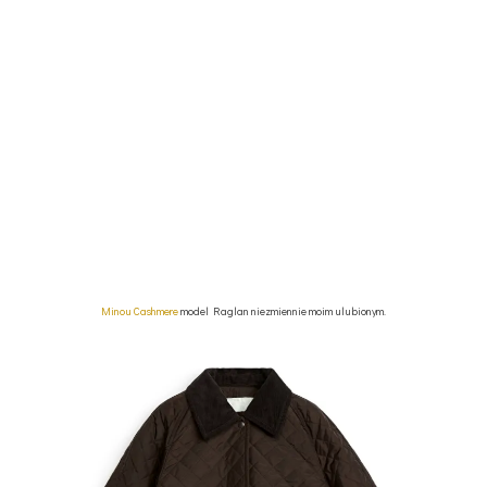
Minou Cashmere
model Raglan niezmiennie moim ulubionym.