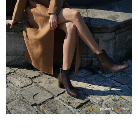
Reserved
płaszcz |
Ryłko
buty