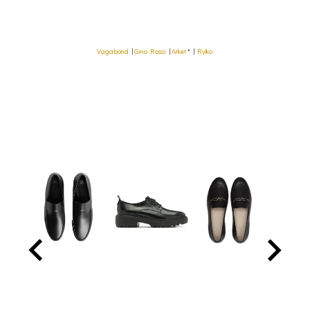
Vagabond
|
Gino Rossi
|
Arket
* |
Ryłko