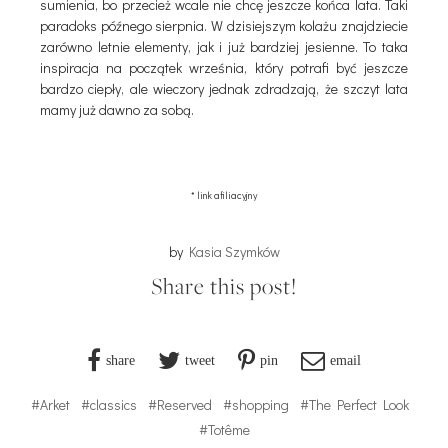
sumienia, bo przecież wcale nie chcę jeszcze końca lata. Taki
paradoks późnego sierpnia. W dzisiejszym kolażu znajdziecie
zarówno letnie elementy, jak i już bardziej jesienne. To taka
inspiracja na początek września, który potrafi być jeszcze
bardzo ciepły, ale wieczory jednak zdradzają, że szczyt lata
mamy już dawno za sobą.
* link afiliacyjny
by
Kasia Szymków
Share this post!
share
tweet
pin
email
#Arket
#classics
#Reserved
#shopping
#The Perfect Look
#Totême