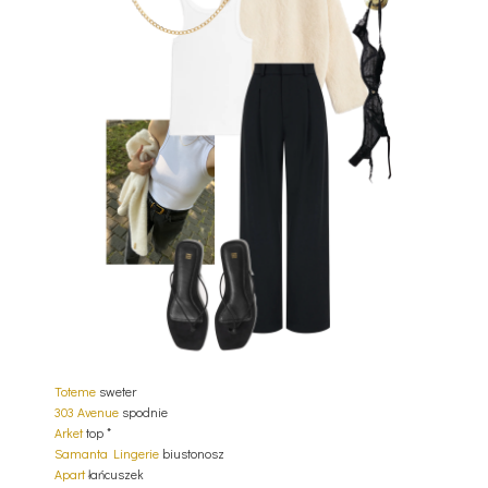
Toteme
sweter
303 Avenue
spodnie
Arket
top *
Samanta Lingerie
biustonosz
Apart
łańcuszek