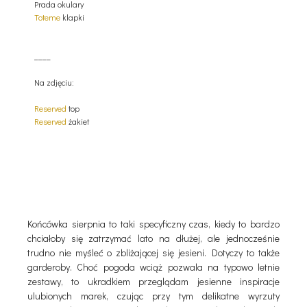
Prada okulary
Toteme
klapki
____
Na zdjęciu:
Reserved
top
Reserved
żakiet
Końcówka sierpnia to taki specyficzny czas, kiedy to bardzo
chciałoby się zatrzymać lato na dłużej, ale jednocześnie
trudno nie myśleć o zbliżającej się jesieni. Dotyczy to także
garderoby. Choć pogoda wciąż pozwala na typowo letnie
zestawy, to ukradkiem przeglądam jesienne inspiracje
ulubionych marek, czując przy tym delikatne wyrzuty