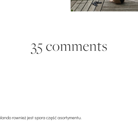
35 comments
 Zalando rownież jest spora część asortymentu.