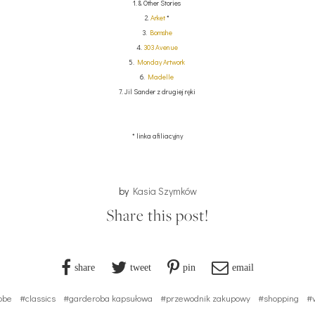
1. & Other Stories
2.
Arket
*
3.
Bomshe
4.
303 Avenue
5.
Monday Artwork
6.
Madelle
7. Jil Sander z drugiej ręki
* linka afiliacyjny
by
Kasia Szymków
Share this post!
share
tweet
pin
email
obe
#classics
#garderoba kapsułowa
#przewodnik zakupowy
#shopping
#v