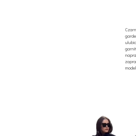
Czarn
garde
ulub
garni
napra
zapra
model