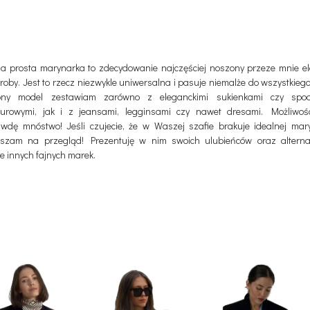
a prosta marynarka to zdecydowanie najczęściej noszony przeze mnie e
roby. Jest to rzecz niezwykle uniwersalna i pasuje niemalże do wszystkiego
iony model zestawiam zarówno z eleganckimi sukienkami czy spod
turowymi, jak i z jeansami, legginsami czy nawet dresami. Możliwośc
wdę mnóstwo! Jeśli czujecie, że w Waszej szafie brakuje idealnej mary
szam na przegląd! Prezentuję w nim swoich ulubieńców oraz altern
e innych fajnych marek.