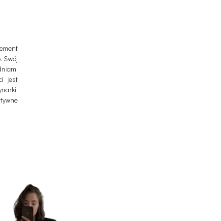
lement
. Swój
niami
i jest
narki,
atywne