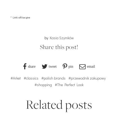
* Linki afiliacyjne
by
Kasia Szymków
Share this post!
share
tweet
pin
email
#Arket
#classics
#polish brands
#przewodnik zakupowy
#shopping
#The Perfect Look
Related posts