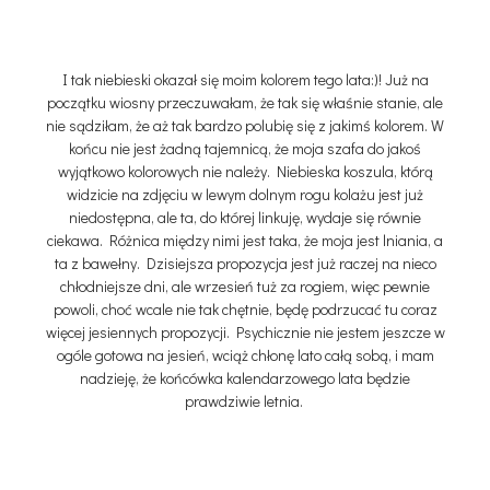
I tak niebieski okazał się moim kolorem tego lata:)! Już na
początku wiosny przeczuwałam, że tak się właśnie stanie, ale
nie sądziłam, że aż tak bardzo polubię się z jakimś kolorem. W
końcu nie jest żadną tajemnicą, że moja szafa do jakoś
wyjątkowo kolorowych nie należy. Niebieska koszula, którą
widzicie na zdjęciu w lewym dolnym rogu kolażu jest już
niedostępna, ale ta, do której linkuję, wydaje się równie
ciekawa. Różnica między nimi jest taka, że moja jest lniania, a
ta z bawełny. Dzisiejsza propozycja jest już raczej na nieco
chłodniejsze dni, ale wrzesień tuż za rogiem, więc pewnie
powoli, choć wcale nie tak chętnie, będę podrzucać tu coraz
więcej jesiennych propozycji. Psychicznie nie jestem jeszcze w
ogóle gotowa na jesień, wciąż chłonę lato całą sobą, i mam
nadzieję, że końcówka kalendarzowego lata będzie
prawdziwie letnia.