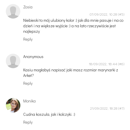
Zosia
07/09/2022, 10:28
Niebieski to mój ulubiony kolor :) jak dla mnie pasuje i na co
dzień i na większe wyjście :) a na lato rzeczywiście jest
najlepszy
Reply
Anonymous
18/09/2022, 18:44
Kasiu mogłabyś napisać jaki masz rozmiar marynarki z
Arket?
Reply
Monika
21/09/2022, 18:28
Cudna koszula, jak i kolczyki. :)
Reply