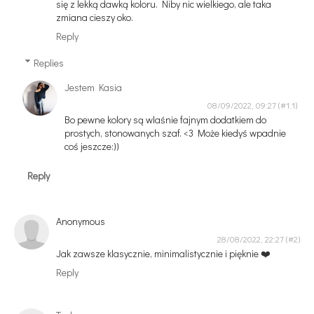
się z lekką dawką koloru. Niby nic wielkiego, ale taka
zmiana cieszy oko.
Reply
Replies
Jestem Kasia
08/09/2022, 09:27
Bo pewne kolory są wlaśnie fajnym dodatkiem do
prostych, stonowanych szaf. <3 Może kiedyś wpadnie
coś jeszcze:))
Reply
Anonymous
28/08/2022, 22:27
Jak zawsze klasycznie, minimalistycznie i pięknie ❤️
Reply