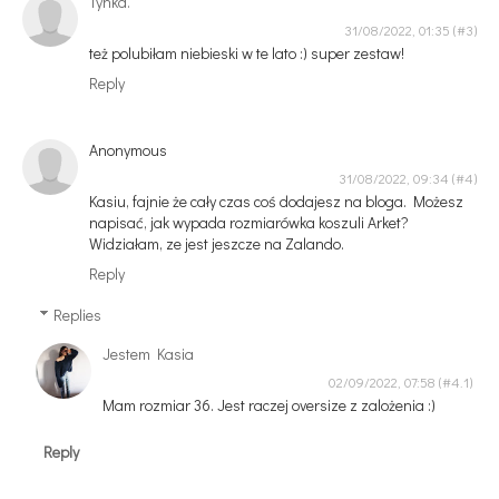
Tynka.
31/08/2022, 01:35
też polubiłam niebieski w te lato :) super zestaw!
Reply
Anonymous
31/08/2022, 09:34
Kasiu, fajnie że cały czas coś dodajesz na bloga. Możesz
napisać, jak wypada rozmiarówka koszuli Arket?
Widziałam, ze jest jeszcze na Zalando.
Reply
Replies
Jestem Kasia
02/09/2022, 07:58
Mam rozmiar 36. Jest raczej oversize z zalożenia :)
Reply