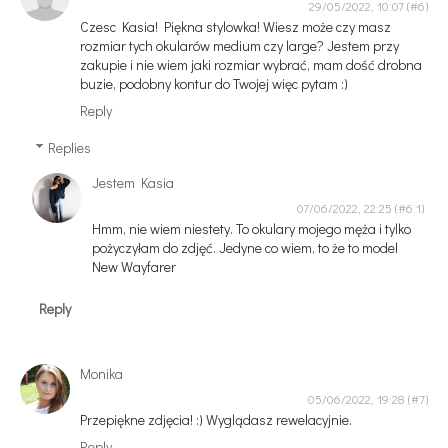
29/05/2022, 10:07
Czesc Kasia! Piękna stylowka! Wiesz może czy masz
rozmiar tych okularów medium czy large? Jestem przy
zakupie i nie wiem jaki rozmiar wybrać, mam dość drobna
buzie, podobny kontur do Twojej więc pytam :)
Reply
Replies
Jestem Kasia
07/06/2022, 22:25
Hmm, nie wiem niestety. To okulary mojego męża i tylko
pożyczyłam do zdjęć. Jedyne co wiem, to że to model
New Wayfarer
Reply
Monika
05/06/2022, 19:28
Przepiękne zdjęcia! :) Wyglądasz rewelacyjnie.
Reply