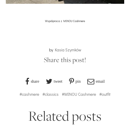
Współpraca z MINOU Cashmere
by
Kasia Szymków
Share this post!
share
tweet
pin
email
#cashmere
#classics
#MINOU Cashmere
#outfit
Related posts