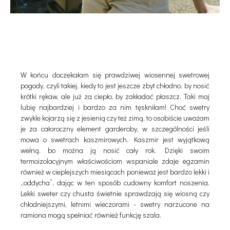
W końcu doczekałam się prawdziwej wiosennej swetrowej
pogody, czyli takiej, kiedy to jest jeszcze zbyt chłodno, by nosić
krótki rękaw, ale już za ciepło, by zakładać płaszcz. Taki maj
lubię najbardziej i bardzo za nim tęskniłam! Choć swetry
zwykle kojarzą się z jesienią czy też zimą, to osobiście uważam
je za całoroczny element garderoby, w szczególności jeśli
mowa o swetrach kaszmirowych. Kaszmir jest wyjątkową
wełną, bo można ją nosić cały rok. Dzięki swoim
termoizolacyjnym właściwościom wspaniale zdaje egzamin
również w cieplejszych miesiącach ponieważ jest bardzo lekki i
„oddycha”, dając w ten sposób cudowny komfort noszenia.
Lekki sweter czy chusta świetnie sprawdzają się wiosną czy
chłodniejszymi, letnimi wieczorami - swetry narzucone na
ramiona mogą spełniać również funkcję szala.