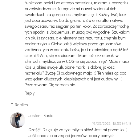
funkcjonalności i zalet tego materiału, miałam z początku
przeświadczenie, że będzie mi nawet w cieniutkich
sweterkach za gorąco, ect. myliłam się :) Każdy Twój look
jest dopracowany. Co do granatu świetna alternatywa,
swego czasu też sięgam po ten kolor. Zazdroszczę trochę
tych spodni z Jaquemus , muszą być wygodne! Szukałam
ich dłuższy czas, ale niestety bez rezultatu, chętnie bym
podpatrzyła u Ciebie jakiś większy przegląd jeansów,
zarówno tych w odcieniu beżu, jak i niebieskiego bądź też
czerni ☺️ Ach, się rozpisałam. Mam też lekkie braki w t-
shirtach, myślisz, że w COS-ie się zaopatrzę? Może masz
Kasiu jakieś swoje ulubione marki, z dobrej jakości
materiału? Życzę Ci cudownego maja! :) Ten miesiąc pod
względem dłuższych, cieplejszych dni jest cudowny ! :)
Pozdrawiam Cię serdecznie.
Reply
Replies
Jestem Kasia
19/05/2022, 16:55
Cześć! Dziękuję za tyle miłych słów! Jest mi przemiło! :)
Jeśli chodzi o przegląd jeansów- dobry pomysł!