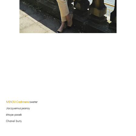
MINOU Cashmere
sweter
Jacquemus jeansy
étape pasek
Chanel buty