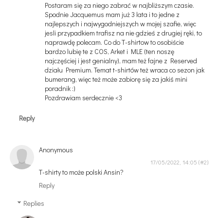
Postaram się za niego zabrać w najbliższym czasie.
Spodnie Jacquemus mam już 3 lata i to jedne z
najlepszych i najwygodniejszych w mojej szafie, więc
jesli przypadkiem trafisz na nie gdzieś z drugiej ręki, to
naprawdę polecam. Co do T-shirtow to osobiście
bardzo lubię te z COS, Arket i MLE (ten noszę
najczęściej i jest genialny), mam też fajne z Reserved
działu Premium. Temat t-shirtów też wraca co sezon jak
bumerang, więc też może zabiorę się za jakiś mini
poradnik :)
Pozdrawiam serdecznie <3
Reply
Anonymous
17/05/2022, 14:05
T-shirty to może polski Ansin?
Reply
Replies