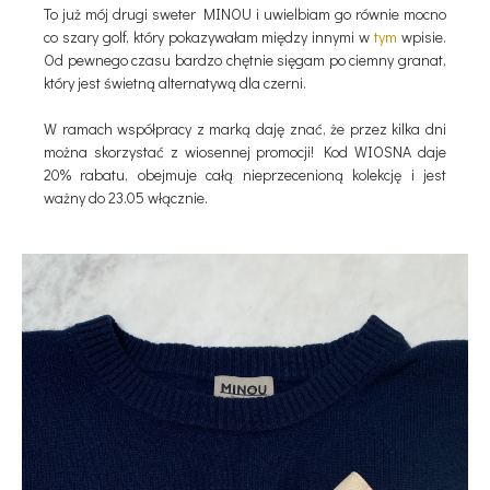
To już mój drugi sweter MINOU i uwielbiam go równie mocno
co szary golf, który pokazywałam między innymi w
tym
wpisie.
Od pewnego czasu bardzo chętnie sięgam po ciemny granat,
który jest świetną alternatywą dla czerni.
W ramach współpracy z marką daję znać, że przez kilka dni
można skorzystać z wiosennej promocji! Kod WIOSNA daje
20% rabatu, obejmuje całą nieprzecenioną kolekcję i jest
ważny do 23.05 włącznie.