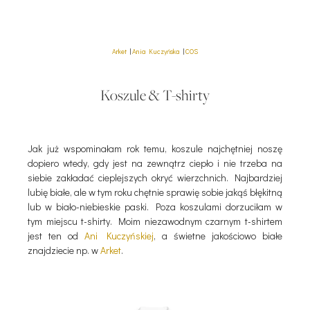
Arket
|
Ania Kuczyńska
|
COS
Koszule & T-shirty
Jak już wspominałam rok temu, koszule najchętniej noszę
dopiero wtedy, gdy jest na zewnątrz ciepło i nie trzeba na
siebie zakładać cieplejszych okryć wierzchnich. Najbardziej
lubię białe, ale w tym roku chętnie sprawię sobie jakąś błękitną
lub w biało-niebieskie paski. Poza koszulami dorzuciłam w
tym miejscu t-shirty. Moim niezawodnym czarnym t-shirtem
jest ten od
Ani Kuczyńskiej
, a świetne jakościowo białe
znajdziecie np. w
Arket
.