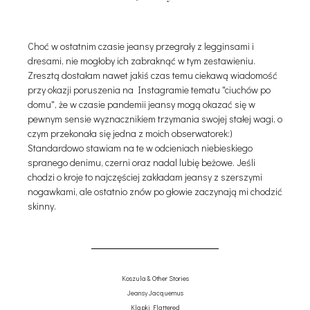
Choć w ostatnim czasie jeansy przegrały z legginsami i
dresami, nie mogłoby ich zabraknąć w tym zestawieniu.
Zresztą dostałam nawet jakiś czas temu ciekawą wiadomość
przy okazji poruszenia na Instagramie tematu "ciuchów po
domu", że w czasie pandemii jeansy mogą okazać się w
pewnym sensie wyznacznikiem trzymania swojej stałej wagi, o
czym przekonała się jedna z moich obserwatorek:)
Standardowo stawiam na te w odcieniach niebieskiego
spranego denimu, czerni oraz nadal lubię beżowe. Jeśli
chodzi o kroje to najczęściej zakładam jeansy z szerszymi
nogawkami, ale ostatnio znów po głowie zaczynają mi chodzić
skinny.
Koszula & Other Stories
Jeansy Jacquemus
Klapki Flattered