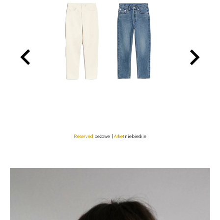
Reserved
beżowe |
Arket
niebieskie