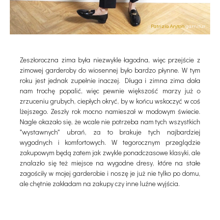
Patrizia Aryton
garnitur
Zeszłoroczna zima była niezwykle łagodna, więc przejście z
zimowej garderoby do wiosennej było bardzo płynne. W tym
roku jest jednak zupełnie inaczej. Długa i zimna zima dała
nam trochę popalić, więc pewnie większość marzy już o
zrzuceniu grubych, ciepłych okryć, by w końcu wskoczyć w coś
lżejszego. Zeszły rok mocno namieszał w modowym świecie.
Nagle okazało się, że wcale nie potrzeba nam tych wszystkich
"wystawnych" ubrań, za to brakuje tych najbardziej
wygodnych i komfortowych. W tegorocznym przeglądzie
zakupowym będą zatem jak zwykle ponadczasowe klasyki, ale
znalazło się też miejsce na wygodne dresy, które na stałe
zagościły w mojej garderobie i noszę je już nie tylko po domu,
ale chętnie zakładam na zakupy czy inne luźne wyjścia.