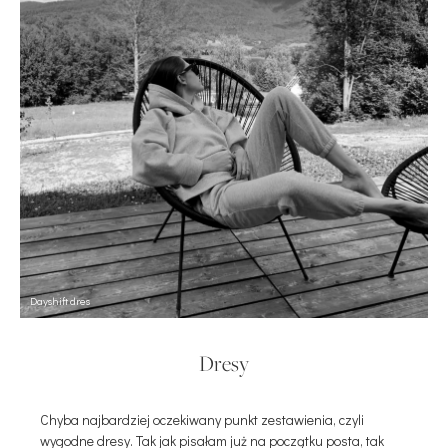
Dayshift
dres
Dresy
Chyba najbardziej oczekiwany punkt zestawienia, czyli
wygodne dresy. Tak jak pisałam już na początku posta, tak