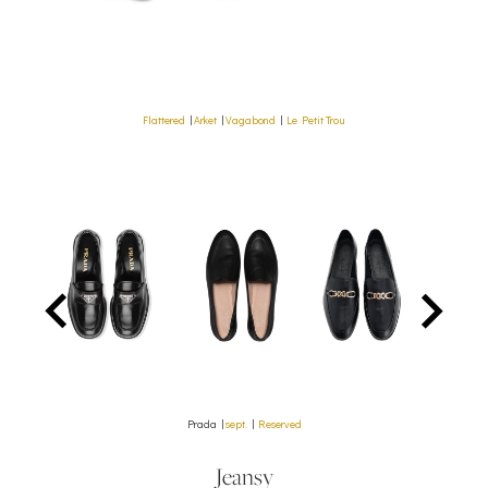
Flattered
|
Arket
|
Vagabond
|
Le Petit Trou
Prada |
sept.
|
Reserved
Jeansy