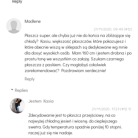
Reply
Madlene
21/11/2020, 09:49
Płaszcz super, ale chyba już nie do końca na zbliżające się
chłody? Kasiu, większość płaszczów, które pokazujesz i
które obecnie wiszą w sklepach są dedykowane wg mnie
dla dosyć wysokich osób. Mam 160 cm i jestem drobna i po
prostu tonę we wszystkim co założę. Szukam czarnego
płaszcza z paskiem. Czy mogłabyś cokolwiek
zarekomendować? Pozdrawiam serdecznie!
Reply
Replies
Jestem Kasia
21/11/2020, 17:23
Zdecydowanie jest to płaszcz przejściowy, na co
najwyżej chłodną jesień i wiosnę, do cieplejszego
swetra. Gdy temperatura spadnie poniżej 10 stopni,
raczej już się nie nadaje.