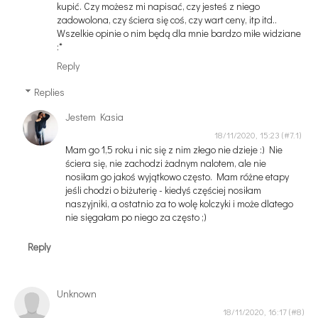
kupić. Czy możesz mi napisać, czy jesteś z niego
zadowolona, czy ściera się coś, czy wart ceny, itp itd..
Wszelkie opinie o nim będą dla mnie bardzo miłe widziane
:*
Reply
Replies
Jestem Kasia
18/11/2020, 15:23
Mam go 1,5 roku i nic się z nim złego nie dzieje :) Nie
ściera się, nie zachodzi żadnym nalotem, ale nie
nosiłam go jakoś wyjątkowo często. Mam różne etapy
jeśli chodzi o biżuterię - kiedyś częściej nosiłam
naszyjniki, a ostatnio za to wolę kolczyki i może dlatego
nie sięgałam po niego za często ;)
Reply
Unknown
18/11/2020, 16:17