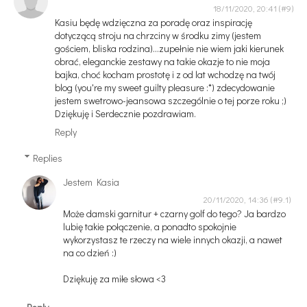
18/11/2020, 20:41
Kasiu będę wdzięczna za poradę oraz inspirację
dotyczącą stroju na chrzciny w środku zimy (jestem
gościem, bliska rodzina)...zupełnie nie wiem jaki kierunek
obrać, eleganckie zestawy na takie okazje to nie moja
bajka, choć kocham prostotę i z od lat wchodzę na twój
blog (you're my sweet guilty pleasure :*) zdecydowanie
jestem swetrowo-jeansowa szczególnie o tej porze roku ;)
Dziękuję i Serdecznie pozdrawiam.
Reply
Replies
Jestem Kasia
20/11/2020, 14:36
Może damski garnitur + czarny golf do tego? Ja bardzo
lubię takie połączenie, a ponadto spokojnie
wykorzystasz te rzeczy na wiele innych okazji, a nawet
na co dzień :)
Dziękuję za miłe słowa <3