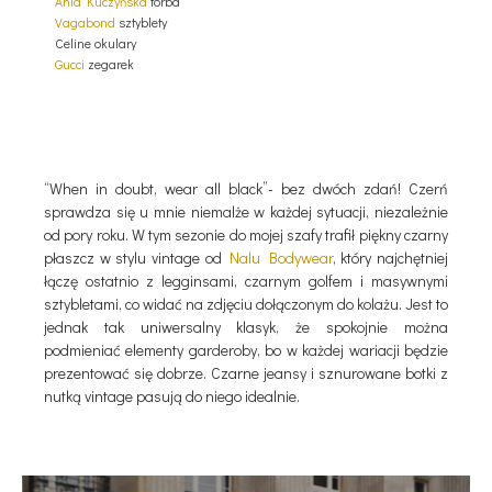
Ania Kuczyńska
torba
Vagabond
sztyblety
Celine okulary
Gucci
zegarek
“When in doubt, wear all black”- bez dwóch zdań! Czerń
sprawdza się u mnie niemalże w każdej sytuacji, niezależnie
od pory roku. W tym sezonie do mojej szafy trafił piękny czarny
płaszcz w stylu vintage od
Nalu Bodywear
, który najchętniej
łączę ostatnio z legginsami, czarnym golfem i masywnymi
sztybletami, co widać na zdjęciu dołączonym do kolażu. Jest to
jednak tak uniwersalny klasyk, że spokojnie można
podmieniać elementy garderoby, bo w każdej wariacji będzie
prezentować się dobrze. Czarne jeansy i sznurowane botki z
nutką vintage pasują do niego idealnie.