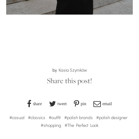
by
Kasia Szymków
Share this post!
share
tweet
pin
email
#casual
#classics
#outfit
#polish brands
#polish designer
#shopping
#The Perfect Look