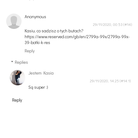
Anonymous
29/11/2020, 00:53
Kasiu, co sadzisz o tych butach?
https://www.reserved.com/gb/en/2799a-99x/2799a-99x-
39-botki-k-res
Reply
Replies
Jestem Kasia
29/11/2020, 14:25
Są super :)
Reply