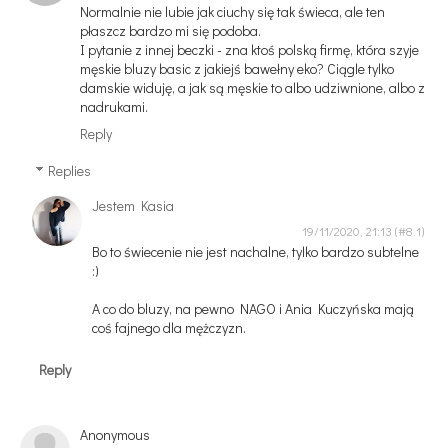
Normalnie nie lubie jak ciuchy się tak świeca, ale ten
płaszcz bardzo mi się podoba.
I pytanie z innej beczki - zna ktoś polską firmę, która szyje
męskie bluzy basic z jakiejś bawełny eko? Ciągle tylko
damskie widuję, a jak są męskie to albo udziwnione, albo z
nadrukami.
Reply
Replies
Jestem Kasia
19/11/2020, 21:13
Bo to świecenie nie jest nachalne, tylko bardzo subtelne
:)
A co do bluzy, na pewno NAGO i Ania Kuczyńska mają
coś fajnego dla mężczyzn.
Reply
Anonymous