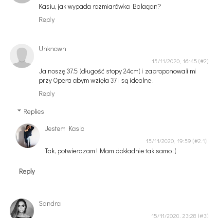
Kasiu, jak wypada rozmiarówka Balagan?
Reply
Unknown
15/11/2020, 16:45
Ja noszę 37.5 (długość stopy 24cm) i zaproponowali mi
przy Opera abym wzięła 37 i są idealne.
Reply
Replies
Jestem Kasia
15/11/2020, 19:59
Tak, potwierdzam! Mam dokładnie tak samo :)
Reply
Sandra
15/11/2020, 23:28