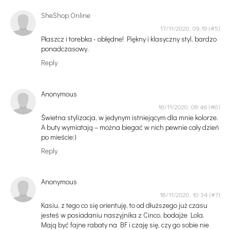
SheShop Online
17/11/2020, 09:19
Płaszcz i torebka - obłędne! Piękny i klasyczny styl, bardzo
ponadczasowy.
Reply
Anonymous
18/11/2020, 08:46
Świetna stylizacja, w jedynym istniejącym dla mnie kolorze.
A buty wymiatają – można biegać w nich pewnie cały dzień
po mieście:)
Reply
Anonymous
18/11/2020, 10:34
Kasiu, z tego co się orientuję, to od dłuższego już czasu
jesteś w posiadaniu naszyjnika z Cinco, bodajże Lola.
Mają być fajne rabaty na BF i czaję się, czy go sobie nie