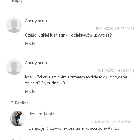
Reply
Anonymous
19/11/2020, 08:23
Cześć. Jakiej lustrzanki i obiektywôw używasz?
Reply
Anonymous
19/11/2020, 14:23
Kasiu! Zdradzisz jakim sprzętem robicie tak klimatyczne
zdjęcia? Są cudne! <3
Reply
Replies
Jestem Kasia
20/11/2020, 09:29
Dziękuję! :) Używamy bezlusterkowca Sony A7 III