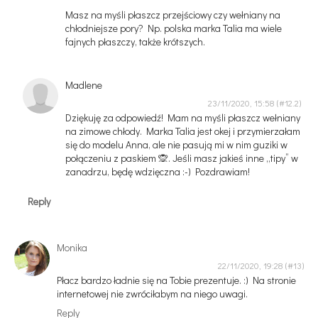
Masz na myśli płaszcz przejściowy czy wełniany na
chłodniejsze pory? Np. polska marka Talia ma wiele
fajnych płaszczy, także krótszych.
Madlene
23/11/2020, 15:58
Dziękuję za odpowiedź! Mam na myśli płaszcz wełniany
na zimowe chłody. Marka Talia jest okej i przymierzałam
się do modelu Anna, ale nie pasują mi w nim guziki w
połączeniu z paskiem 🙊. Jeśli masz jakieś inne „tipy” w
zanadrzu, będę wdzięczna :-) Pozdrawiam!
Reply
Monika
22/11/2020, 19:28
Płacz bardzo ładnie się na Tobie prezentuje. :) Na stronie
internetowej nie zwróciłabym na niego uwagi.
Reply