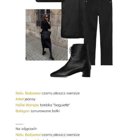
Nalu Bodywear
czarny płaszcz oversize
Arket
jeansy
Hollie Warsaw
torebka "baguette"
Balagan
sznurowane botki
____
Na zdjęciach:
Nalu Bodywear
czarny płaszcz oversize