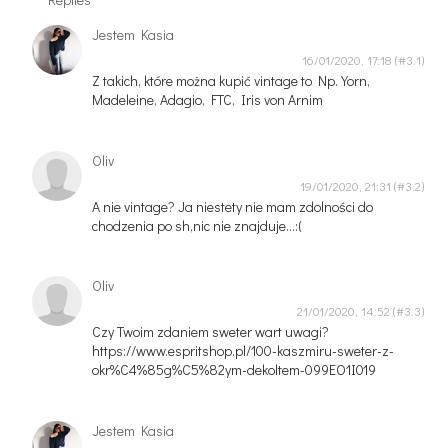
Jestem Kasia
16/01/2020, 17:18
Z takich, które można kupić vintage to Np. Yorn,
Madeleine, Adagio, FTC, Iris von Arnim
Oliv
19/01/2020, 21:31
A nie vintage? Ja niestety nie mam zdolności do
chodzenia po sh,nic nie znajduje...:(
Oliv
21/01/2020, 14:52
Czy Twoim zdaniem sweter wart uwagi?
https://www.espritshop.pl/100-kaszmiru-sweter-z-
okr%C4%85g%C5%82ym-dekoltem-099EO1I019
Jestem Kasia