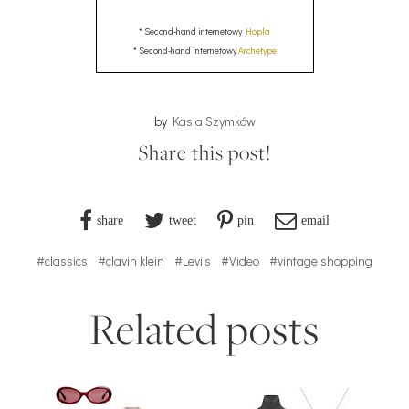
* Second-hand internetowy
Hopla
* Second-hand internetowy
Archetype
by
Kasia Szymków
Share this post!
share
tweet
pin
email
#classics
#clavin klein
#Levi's
#Video
#vintage shopping
Related posts