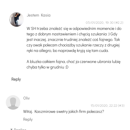
Jestem Kasia
05/01/2020, 19:30
W SH trzeba znaleźć się w odpowiednim momencie i do
tego z dobrym nastawieniem i chęcią szukania :) Gdy
jest inaczej, znacznie trudniej znaleźć coś fajnego. Tak
czy owak polecam chociażby szukanie rzeczy z drugiej
ręki na allegro, bo naprawdę kryją się tam cuda.
A bluzka całkiem fajna, choć ja czerwone ubrania lubię
chyba tylko w grudniu :D
Reply
Oliv
15/01/2020, 22:22
Witaj. Kaszmirowe swetry jakich firm polecasz?
Reply
Replies