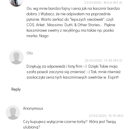
23/01/2020, 18:04
Oo, wg mnie bardzo fajny i cena jak na kaszmir bardzo
dobra :) Wybacz, że nie odpisałam na poprzednie
pytanie. Warto zerkać do "lepszych sieciówek", czyli
COS, Arket, Massimo Dutti, & Other Stories... Piękne
kaszmirowe swetry z recyklingu ma także np. poska
marka Nago
Oliv
26/01/2020, 13:45
Dziękuję za odpowiedź i listę firm :-) Dzięki Tobie moja
szafa powoli zaczyna się zmieniać :-) Tak, mnie również
zaskoczyła cena tych kaszmirowych swetrów w Esprit!
Reply
Anonymous
21/05/2020, 15:15
Czy kupujesz wyłącznie czarne torby? Która jest Twoją
ulubioną?