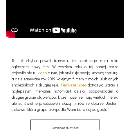
To już chyba powoli tradycja, że ostatniego dnia roku
ogłaszam nowy film. W zeszłym roku o tej samej porze
pojawiło się tu
video
o tym, jak stylizuję swoją krótszą fryzurę,
a dziś zamykam rok 2019 kolejnym filmem o moich ulubionych
znaleziskach z drugiej ręki.
Pierwsze video
dotyczyło ubrań z
najlepszymi metkami, natomiast dzisiaj poopowiadam o
drugiej grupie ulubieńców, które może nie mają wielkich metek,
ale są świetne jakościowo i służą mi równie dobrze. Jestem
ciekawa, która grupa przypadła Wam bardziej do gustu:).
Namiary na sh z video: