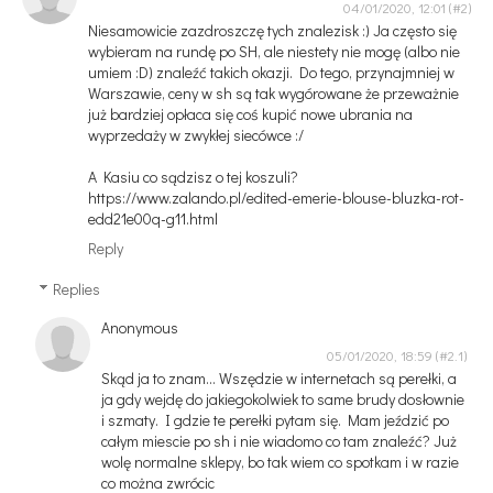
04/01/2020, 12:01
Niesamowicie zazdroszczę tych znalezisk :) Ja często się
wybieram na rundę po SH, ale niestety nie mogę (albo nie
umiem :D) znaleźć takich okazji. Do tego, przynajmniej w
Warszawie, ceny w sh są tak wygórowane że przeważnie
już bardziej opłaca się coś kupić nowe ubrania na
wyprzedaży w zwykłej siecówce :/
A Kasiu co sądzisz o tej koszuli?
https://www.zalando.pl/edited-emerie-blouse-bluzka-rot-
edd21e00q-g11.html
Reply
Replies
Anonymous
05/01/2020, 18:59
Skąd ja to znam... Wszędzie w internetach są perełki, a
ja gdy wejdę do jakiegokolwiek to same brudy dosłownie
i szmaty. I gdzie te perełki pytam się. Mam jeździć po
całym miescie po sh i nie wiadomo co tam znaleźć? Już
wolę normalne sklepy, bo tak wiem co spotkam i w razie
co można zwrócic