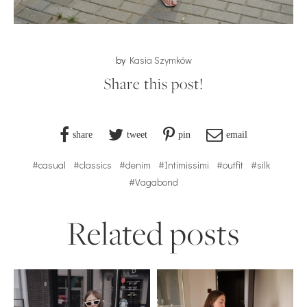
by
Kasia Szymków
Share this post!
share
tweet
pin
email
#casual
#classics
#denim
#Intimissimi
#outfit
#silk
#Vagabond
Related posts