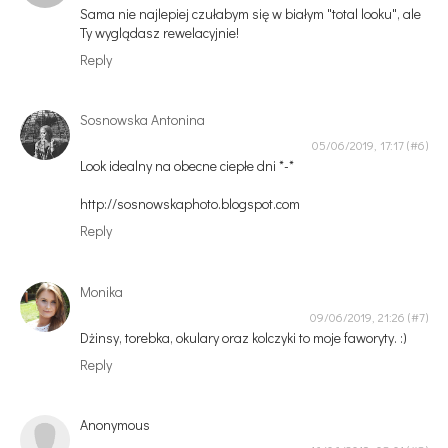
Sama nie najlepiej czułabym się w białym "total looku", ale
Ty wyglądasz rewelacyjnie!
Reply
Sosnowska Antonina
05/06/2019, 17:17
Look idealny na obecne ciepłe dni *-*
http://sosnowskaphoto.blogspot.com
Reply
Monika
09/06/2019, 21:26
Dżinsy, torebka, okulary oraz kolczyki to moje faworyty. :)
Reply
Anonymous