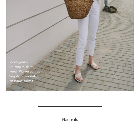
Monki jeans
Intimissimi shirt
Karen Walker sunnies
Vagabond sandals
No name bakset
Neutrals