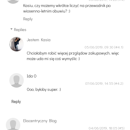
Kasiu, czy możemy wkrótce liczyć na przewodnik po
wiosenno-letnim obuwiu? :)
Reply
Replies
Jestem Kasia
05/06/2019, 09:30
Chciałabym robić więcej przglądow zakupowych, więc
może uda mi się coś wymyślic :)
Ida O
07/06/2019, 14:55
Ooo, byłoby super. :)
Reply
Ekscentryczny Blog
04/06/2019, 18:05