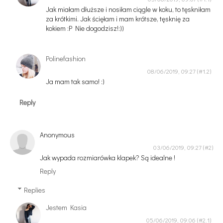
Jak miałam dłuższe i nosiłam ciągle w koku, to tęskniłam
za krótkimi. Jak ścięłam i mam krótsze, tęsknię za
kokiem :P Nie dogodzisz!:))
Polinefashion
08/06/2019, 09:27
Ja mam tak samo! :)
Reply
Anonymous
03/06/2019, 09:27
Jak wypada rozmiarówka klapek? Są idealne !
Reply
Replies
Jestem Kasia
05/06/2019, 09:06