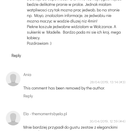
bedzie delikatne pranie w pralce. Jednak mialam
watpliwosci czy tak mozna prac jedwab, bo na stronie
np. Moyo, znalazlam informacje, ze jedwabiu nie
mozna moczyc w wodzie dluzej niz 4min!
Piekne koszule jedwabne widzialam w Wolczance. A
sukienki w Madelle. Bardzo poda mi sie ich kroj, mega
kobiecy.
Pozdrawiam :)
Reply
Ania
28/04/2019, 13:14
This comment has been removed by the author.
Reply
Ela - themomentsbyela.pl
30/04/2019, 12:59
Mnie bardziej przypadł do gustu zestaw z eleganckimi