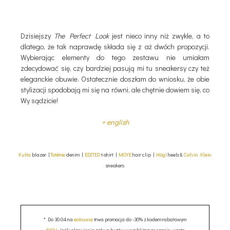
Dzisiejszy
The Perfect Look
jest nieco inny niż zwykle, a to
dlatego, że tak naprawdę składa się z aż dwóch propozycji.
Wybierając elementy do tego zestawu nie umiałam
zdecydować się, czy bardziej pasują mi tu sneakersy czy też
eleganckie obuwie. Ostatecznie doszłam do wniosku, że obie
stylizacji spodobają mi się na równi, ale chętnie dowiem się, co
Wy sądzicie!
+ english
Kulta
blazer
|
Totême
denim |
EDITED
t-shirt |
MOYE
hair clip |
Högl
heels &
Calvin Klein
sneakers
* Do 30.04 na
eobuwie
trwa promocja do -30% z kodem rabatowym