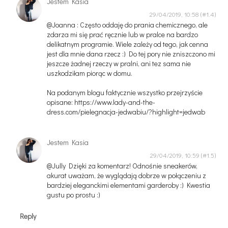
Jestem Kasia
29/04/2019, 10:58
@Joanna : Często oddaję do prania chemicznego, ale
zdarza mi się prać ręcznie lub w pralce na bardzo
delikatnym programie. Wiele zależy od tego, jak cenna
jest dla mnie dana rzecz :) Do tej pory nie zniszczono mi
jeszcze żadnej rzeczy w pralni, ani tez sama nie
uszkodziłam piorąc w domu.
Na podanym blogu faktycznie wszystko przejrzyście
opisane: https://www.lady-and-the-
dress.com/pielegnacja-jedwabiu/?highlight=jedwab
Jestem Kasia
29/04/2019, 10:59
@Jully Dzięki za komentarz! Odnośnie sneakerów,
akurat uważam, że wyglądają dobrze w połączeniu z
bardziej eleganckimi elementami garderoby :) Kwestia
gustu po prostu :)
Reply