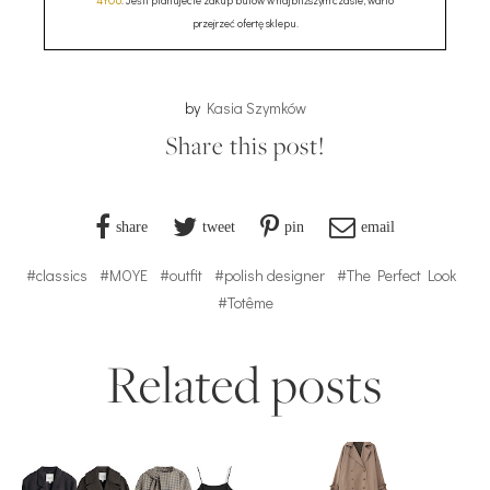
4YOU
. Jeśli planujecie zakup butów w najbliższym czasie, warto
przejrzeć ofertę sklepu.
by
Kasia Szymków
Share this post!
share
tweet
pin
email
#classics
#MOYE
#outfit
#polish designer
#The Perfect Look
#Totême
Related posts