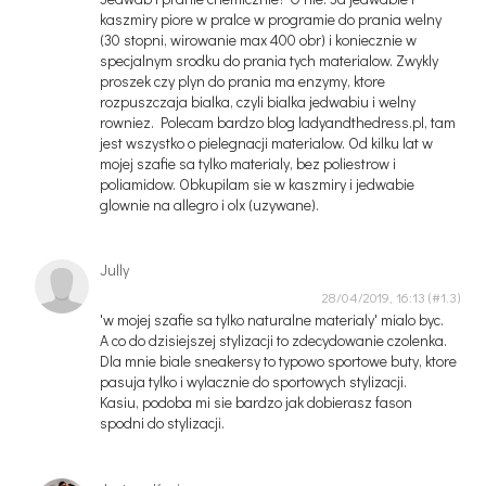
kaszmiry piore w pralce w programie do prania welny
(30 stopni, wirowanie max 400 obr) i koniecznie w
specjalnym srodku do prania tych materialow. Zwykly
proszek czy plyn do prania ma enzymy, ktore
rozpuszczaja bialka, czyli bialka jedwabiu i welny
rowniez. Polecam bardzo blog ladyandthedress.pl, tam
jest wszystko o pielegnacji materialow. Od kilku lat w
mojej szafie sa tylko materialy, bez poliestrow i
poliamidow. Obkupilam sie w kaszmiry i jedwabie
glownie na allegro i olx (uzywane).
Jully
28/04/2019, 16:13
'w mojej szafie sa tylko naturalne materialy' mialo byc.
A co do dzisiejszej stylizacji to zdecydowanie czolenka.
Dla mnie biale sneakersy to typowo sportowe buty, ktore
pasuja tylko i wylacznie do sportowych stylizacji.
Kasiu, podoba mi sie bardzo jak dobierasz fason
spodni do stylizacji.