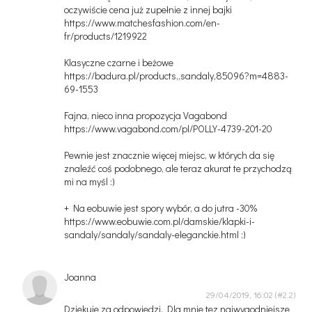
oczywiście cena już zupełnie z innej bajki
https://www.matchesfashion.com/en-
fr/products/1219922
Klasyczne czarne i beżowe
https://badura.pl/products,,sandaly,85096?m=4883-
69-1553
Fajna, nieco inna propozycja Vagabond
https://www.vagabond.com/pl/POLLY-4739-201-20
Pewnie jest znacznie więcej miejsc, w których da się
znaleźć coś podobnego, ale teraz akurat te przychodzą
mi na myśl :)
+ Na eobuwie jest spory wybór, a do jutra -30%
https://www.eobuwie.com.pl/damskie/klapki-i-
sandaly/sandaly/sandaly-eleganckie.html :)
Joanna
29/04/2019, 16:02
Dziekuje za odpowiedzi. Dla mnie tez najwygodniejsze