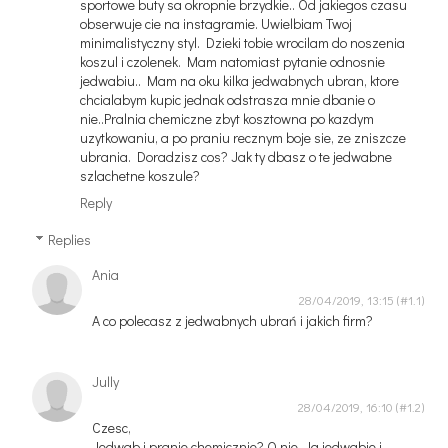
sportowe buty sa okropnie brzydkie.. Od jakiegos czasu
obserwuje cie na instagramie. Uwielbiam Twoj
minimalistyczny styl. Dzieki tobie wrocilam do noszenia
koszul i czolenek. Mam natomiast pytanie odnosnie
jedwabiu.. Mam na oku kilka jedwabnych ubran, ktore
chcialabym kupic jednak odstrasza mnie dbanie o
nie..Pralnia chemiczne zbyt kosztowna po kazdym
uzytkowaniu, a po praniu recznym boje sie, ze zniszcze
ubrania. Doradzisz cos? Jak ty dbasz o te jedwabne
szlachetne koszule?
Reply
Replies
Ania
28/04/2019, 13:15
A co polecasz z jedwabnych ubrań i jakich firm?
Jully
28/04/2019, 16:10
Czesc,
Jedwab i pranie chemicznie? O nie. Ja jedwabie i