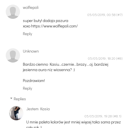
wolfiepoli
05/05/2019, 00:58
super buty! dodaja pazura
xoxo https://www.wolfiepoli.com/
Reply
Unknown
05/05/2019, 18:20
Bardzo ciemno Kasiu...czernie...brazy....oj, bardziej
jesienna aura niz wiosenna? :)
Pozdrawiam!
Reply
Replies
Jestem Kasia
05/05/2019, 19:28
U mnie paleta kolorów jest mniej więcej taka sama przez
cały rok :)