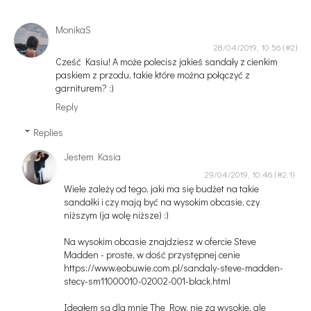
MonikaS
28/04/2019, 10:56
Cześć Kasiu! A może polecisz jakieś sandały z cienkim
paskiem z przodu, takie które można połączyć z
garniturem? :)
Reply
Replies
Jestem Kasia
29/04/2019, 10:46
Wiele zależy od tego, jaki ma się budżet na takie
sandałki i czy mają być na wysokim obcasie, czy
niższym (ja wolę niższe) :)
Na wysokim obcasie znajdziesz w ofercie Steve
Madden - proste, w dość przystępnej cenie
https://www.eobuwie.com.pl/sandaly-steve-madden-
stecy-sm11000010-02002-001-black.html
Ideałem są dla mnie The Row, nie za wysokie, ale