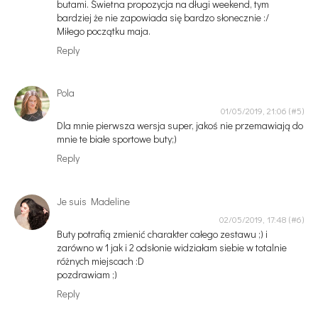
butami. Świetna propozycja na długi weekend, tym
bardziej że nie zapowiada się bardzo słonecznie :/
Miłego początku maja.
Reply
Pola
01/05/2019, 21:06
Dla mnie pierwsza wersja super, jakoś nie przemawiają do
mnie te białe sportowe buty;)
Reply
Je suis Madeline
02/05/2019, 17:48
Buty potrafią zmienić charakter całego zestawu ;) i
zarówno w 1 jak i 2 odsłonie widziałam siebie w totalnie
różnych miejscach :D
pozdrawiam ;)
Reply