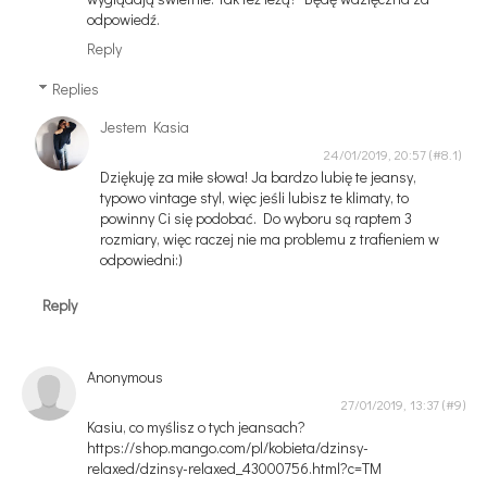
odpowiedź.
Reply
Replies
Jestem Kasia
24/01/2019, 20:57
Dziękuję za miłe słowa! Ja bardzo lubię te jeansy,
typowo vintage styl, więc jeśli lubisz te klimaty, to
powinny Ci się podobać. Do wyboru są raptem 3
rozmiary, więc raczej nie ma problemu z trafieniem w
odpowiedni:)
Reply
Anonymous
27/01/2019, 13:37
Kasiu, co myślisz o tych jeansach?
https://shop.mango.com/pl/kobieta/dzinsy-
relaxed/dzinsy-relaxed_43000756.html?c=TM