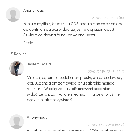
Anonymous
22/01/2019, 21:27
Kasiu a myślisz, że koszula COS nada się na co dzień czy
ewidentnie z daleka widać, że jest to krój piżamowy ;)
Szukam od dawna fajnej jedwabnej koszuli.
Reply
Replies
Jestem Kasia
22/01/2019, 22:13
Mnie się ogromnie podoba ten prosty, wręcz pudełkowy
krój. Już chciałam zamawiać, a tu zabrakło mojego
rozmiaru. W połączeniu z piżamowymi spodniami
widać, że to piżamka, ale z jeansami na pewno już nie
będzie to takie oczywiste :)
Anonymous
22/01/2019, 22:16
Ah faktycznie został tylko rozmiar L :/ Cóż, w takim razie