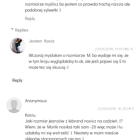
rozmiarze myślisz bo jestem co prawda trochę niższa ale
podobnej sylwetki :)
Reply
Replies
Jestem Kasia
23/01/2019, 11:01
Wczoraj myślałam o rozmiarze M, bo wydaje mi się, że
w tym kroju wyglądałoby to ok, ale jeśli pojawi się S to
może tez się skuszę :)
Reply
Anonymous
23/01/2019, 10:32
Kasiu,
Jaki rozmiar jeansów z lebrand nosisz na codzień :)?
Wiem, że w Monki nosiłaś taki sam -26 więc może i tu
udałoby mi się wstrzelić :) Niestety w moim mieście
sklepów stacjonarnych nie ma :)