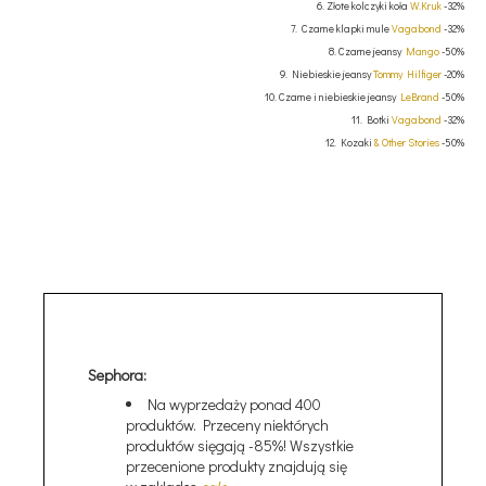
6. Złote kolczyki koła
W.Kruk
-32%
7. Czarne klapki mule
Vagabond
-32%
8. Czarne jeansy
Mango
-50%
9. Niebieskie jeansy
Tommy Hilfiger
-20%
10. Czarne i niebieskie jeansy
LeBrand
-50%
11. Botki
Vagabond
-32%
12. Kozaki
& Other Stories
-50%
Sephora:
Na wyprzedaży ponad 400
produktów. Przeceny niektórych
produktów sięgają -85%! Wszystkie
przecenione produkty znajdują się