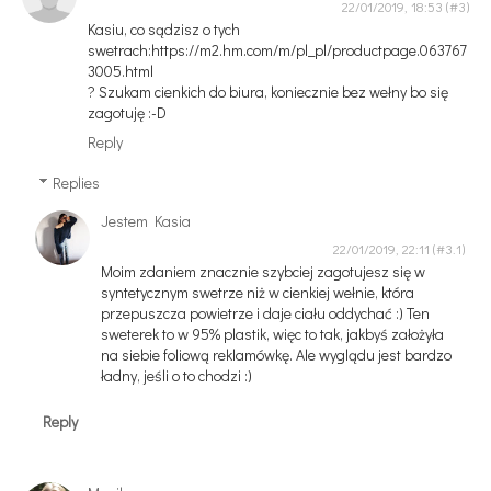
22/01/2019, 18:53
Kasiu, co sądzisz o tych
swetrach:https://m2.hm.com/m/pl_pl/productpage.063767
3005.html
? Szukam cienkich do biura, koniecznie bez wełny bo się
zagotuję :-D
Reply
Replies
Jestem Kasia
22/01/2019, 22:11
Moim zdaniem znacznie szybciej zagotujesz się w
syntetycznym swetrze niż w cienkiej wełnie, która
przepuszcza powietrze i daje ciału oddychać :) Ten
sweterek to w 95% plastik, więc to tak, jakbyś założyła
na siebie foliową reklamówkę. Ale wyglądu jest bardzo
ładny, jeśli o to chodzi :)
Reply