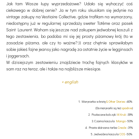
Jak tam Wasze łupy wyprzedażowe? Udało się wyhaczyć coś
ciekawego w dobrej cenie? Ja w tym roku skusiłam się jedynie na
vintage zakupy na Vestiaire Collective, gdzie trafiłam na wymarzony,
niedostępny już w regularnej sprzedaży sweter Totême oraz pasek
Saint Laurent. Waham się jeszcze nad zakupem jedwabnej koszuli z
tego zestawienia, bo podoba mi się jej prosty piżamowy krój (to w
zasadzie piżama, ale czy to ważne?:)) oraz chętnie sprawiłabym
sobie jakieś fajne jeansy jako nagrodę za ostatnie życie w legginsach
i joggersach.
W dzisiejszym zestawieniu znajdziecie trochę fajnych klasyków w
sam raz na teraz, ale i także na najbliższe miesiące.
+ english
1. Marynarka w kratę
& Other Stories
-40%
(Do marynarki są też
spodnie
)
2. Pozłacane kolczyki
W.Kruk
-39%
3. Czarna koszula
Mango
-50%
4. Prosta skórzana torba
Creole
-31%
5. Jedwabna koszula
COS
-50%