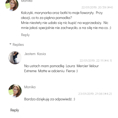
Monika
22/01/2019, 20:59
Kolczyki, marynarka oraz botki to moje faworyty. Przy
okazji, co to za piękna pomadka?
Mnie niestety nie udało się nic kupić na wyprzedaży. Nic
mnie jakoś specjalnie nie zachwyciło, a na siłę nie ma co. ;)
Reply
Replies
Jestem Kasia
22/01/2019, 22:11
Na ustach mam pomadkę Laura Mercier Velour
Extreme Matte w odcieniu Fierce :)
Monika
23/01/2019, 21:06
Bardzo dziękuję za odpowiedź. :)
Reply