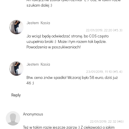
szukam dalej :)
Jestem Kasia
22/01/2019, 22:20
Ja wciąż będę odwiedzać stronę, bo COS często
uzupełnia braki :) Może i tym razem tak będzie.
Powodzenia w poszukiwaniach!
Jestem Kasia
23/01/2019, 11:10
Btw. cena znów spadła! Wczoraj było 58 euro, dziś już
46 ;)
Reply
Anonymous
22/01/2019, 22:32
Też w takim razie jeszcze zajrzę :) Z ciekawości o jakim