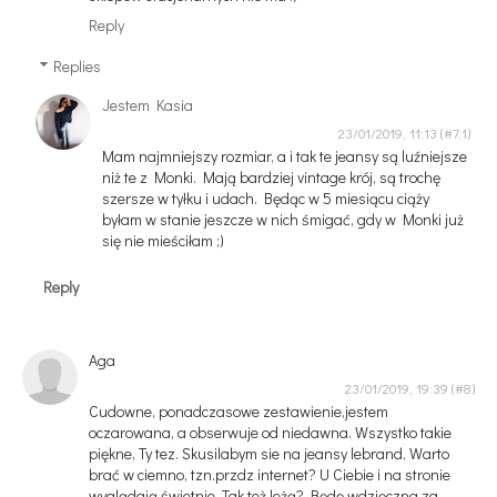
Reply
Replies
Jestem Kasia
23/01/2019, 11:13
Mam najmniejszy rozmiar, a i tak te jeansy są luźniejsze
niż te z Monki. Mają bardziej vintage krój, są trochę
szersze w tyłku i udach. Będąc w 5 miesiącu ciąży
byłam w stanie jeszcze w nich śmigać, gdy w Monki już
się nie mieściłam ;)
Reply
Aga
23/01/2019, 19:39
Cudowne, ponadczasowe zestawienie,jestem
oczarowana, a obserwuje od niedawna. Wszystko takie
piękne, Ty tez. Skusilabym sie na jeansy lebrand, Warto
brać w ciemno, tzn.przdz internet? U Ciebie i na stronie
wyglądają świetnie. Tak też leżą? Będę wdzięczna za