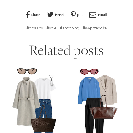
share
tweet
pin
email
#classics
#sale
#shopping
#wyprzedaże
Related posts