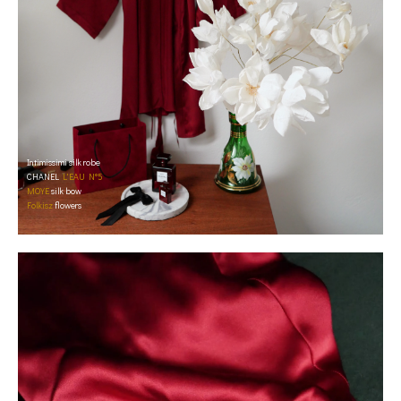
Intimissimi silk robe
CHANEL
L'EAU N°5
MOYE
silk bow
Folkisz
flowers