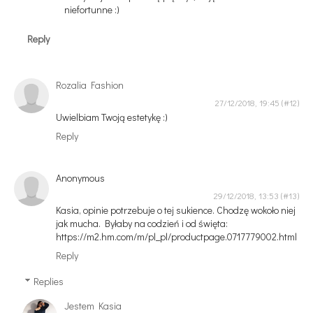
niefortunne :)
Reply
Rozalia Fashion
27/12/2018, 19:45
Uwielbiam Twoją estetykę :)
Reply
Anonymous
29/12/2018, 13:53
Kasia, opinie potrzebuje o tej sukience. Chodzę wokoło niej
jak mucha. Byłaby na codzień i od święta:
https://m2.hm.com/m/pl_pl/productpage.0717779002.html
Reply
Replies
Jestem Kasia