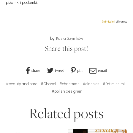
piżamki i podomki.
Intimissimi
silk dress
by
Kasia Szymków
Share this post!
share
tweet
pin
email
#beauty and care
#Chanel
#christmas
#classics
#Intimissimi
#polish designer
Related posts