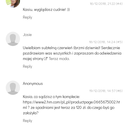
16/12/2018, 21:22
Kasiu, wyglądasz cudnie! :))
Reply
Josie
18/12/2018, 14:24
Uwielbiam subtelną czerwień (brzmi dziwnie)! Serdecznie
pozdrawiam was wszystkich i zapraszam do odwiedzenia
mojej strony
Teraz moda
.
Reply
Anonymous
19/12/2018, 14:57
Kasia, co sądzisz o tym komplecie:
https://www2.hm.com/pl_pl/productpage.0665675002.ht
ml ? ze spodniami jest teraz za 120 zł. do czego byś go
założyła?
Reply