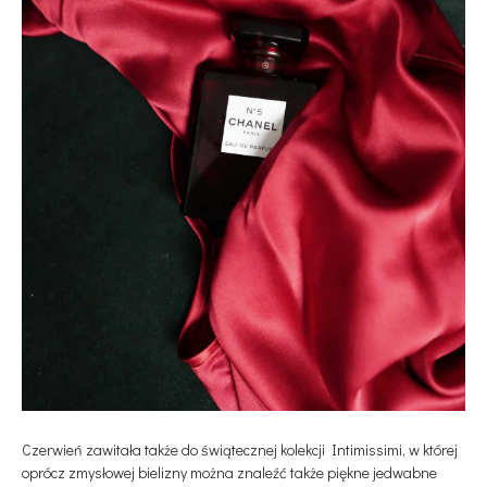
Czerwień zawitała także do świątecznej kolekcji Intimissimi, w której
oprócz zmysłowej bielizny można znaleźć także piękne jedwabne