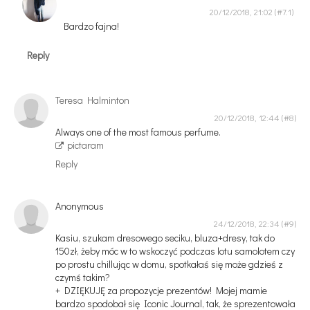
20/12/2018, 21:02
Bardzo fajna!
Reply
Teresa Halminton
20/12/2018, 12:44
Always one of the most famous perfume.
pictaram
Reply
Anonymous
24/12/2018, 22:34
Kasiu, szukam dresowego seciku, bluza+dresy, tak do
150zł, żeby móc w to wskoczyć podczas lotu samolotem czy
po prostu chillując w domu, spotkałaś się może gdzieś z
czymś takim?
+ DZIĘKUJĘ za propozycje prezentów! Mojej mamie
bardzo spodobał się Iconic Journal, tak, że sprezentowała