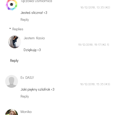
Tęczowa Ośmiornica
16/12/2018, 13:35
Jesteś sliczna! <3
Reply
Replies
Jestem Kasia
19/12/2018, 19:17
Dziękuję <3
Reply
Ev DAILY
16/12/2018, 15:35
Jaki piękny szlafrok <3
Reply
Monika