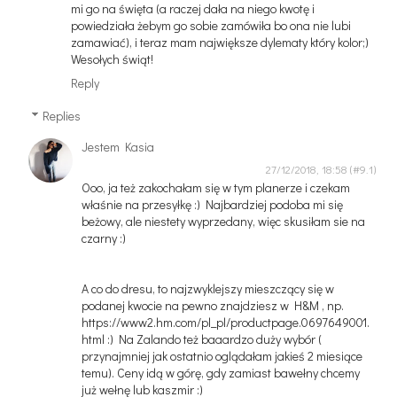
mi go na święta (a raczej dała na niego kwotę i
powiedziała żebym go sobie zamówiła bo ona nie lubi
zamawiać), i teraz mam największe dylematy który kolor;)
Wesołych świąt!
Reply
Replies
Jestem Kasia
27/12/2018, 18:58
Ooo, ja też zakochałam się w tym planerze i czekam
właśnie na przesyłkę :) Najbardziej podoba mi się
beżowy, ale niestety wyprzedany, więc skusiłam sie na
czarny :)
A co do dresu, to najzwyklejszy mieszczący się w
podanej kwocie na pewno znajdziesz w H&M , np.
https://www2.hm.com/pl_pl/productpage.0697649001.
html :) Na Zalando też baaardzo duży wybór (
przynajmniej jak ostatnio oglądałam jakieś 2 miesiące
temu). Ceny idą w górę, gdy zamiast bawełny chcemy
już wełnę lub kaszmir :)