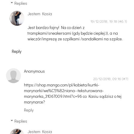
Replies
Jestem Kasia
19/12/2018, 19:18
Jest bardzo fajny! Na co dzień z
trampkami/sneakersami (gdy będzie cieplej:)), a na
wieczór/imprezę ze szpilkami /sandałkami na szpilce.
Reply
Anonymous
20/12/2018, 09:16
https://shop.mango.com/pl/kobieta/kurtki-
marynarki/we%C5%82niana--teksturowana-
marynarka_31067009.html?c=96 co Kasiu sądzisz o tej
marynarce?
Reply
Replies
Jestem Kasia