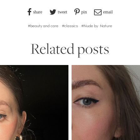
share
tweet
pin
email
#beauty and care
#classics
#Nude by Nature
Related posts