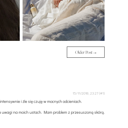
Older Post →
15/11/2018, 23:27
intensywnie i źle się czuję w mocnych odcieniach.
upia uwagi na moich ustach. Mam problem z przesuszoną skórą,