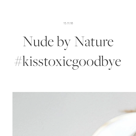
15.11.18
Nude by Nature
#kisstoxicgoodbye