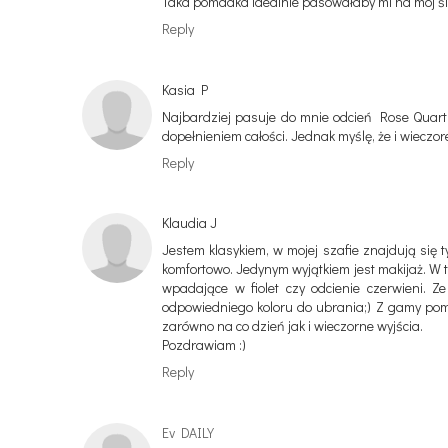
Taka pomadka idealnie pasowałaby mi na mój ślub,
Reply
Kasia P
Najbardziej pasuje do mnie odcień Rose Quartz
dopełnieniem całości. Jednak myślę, że i wieczo
Reply
Klaudia J
Jestem klasykiem, w mojej szafie znajdują się ty
komfortowo. Jedynym wyjątkiem jest makijaż. W 
wpadające w fiolet czy odcienie czerwieni.
odpowiedniego koloru do ubrania;) Z gamy pom
zarówno na co dzień jak i wieczorne wyjścia.
Pozdrawiam :)
Reply
Ev DAILY