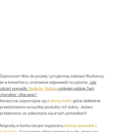
Zapraszam Was do prostej i przyjemnej zabawy! Wystarczy,
że w komentarzu zostawicie odpowiedź na pytanie:
Jaki
odcień pomadki
Nude by Nature
najlepiej oddaje Twój
charakter i dlaczego?
Koniecznie zapoznajcie się z
ofertą marki
, gdzie dokładnie
przedstawiono wszystkie produkty i ich kolory. Jestem
przekonana, że zakochacie się w tych pomadkach!
Nagrodą w konkursie jest wypasiony
zestaw pomadek z
lusterkiem
. Szczęściara, która zgarnie to cudo, stanie się