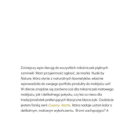
Dzisiejszy wpis kieruję do wszystkich miłośniczek pięknych
szminek! Mam przyjemność ogłosić, że marka Nude by
Nature, która słynie z naturalnych kosmetyków, właśnie
wprowadziła do swojego portfolio produkty do makijażu ust!
W ofercie znajdzie się zarówno coś dla miłośniczek matowego
makijażu, jak i delikatnego połysku, czy też co nieco dla
tradycjonalistek preferujących klasyczne błyszczyki. Osobiście
jestem fanką serii
Creamy Matte
, która nadaje ustom kolor o
delikatnym, matowym wykończeniu. Brzmi zachęcająco? A