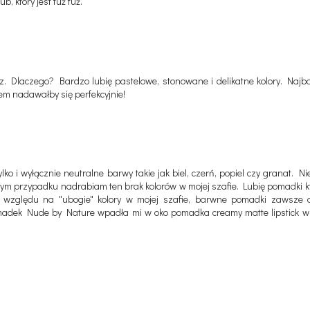
 który jest tuż tuż.
. Dlaczego? Bardzo lubię pastelowe, stonowane i delikatne kolory. Najba
rem nadawałby się perfekcyjnie!
lko i wyłącznie neutralne barwy takie jak biel, czerń, popiel czy granat. N
tym przypadku nadrabiam ten brak kolorów w mojej szafie. Lubię pomadki kt
 Ze względu na "ubogie" kolory w mojej szafie, barwne pomadki zawsz
adek Nude by Nature wpadła mi w oko pomadka creamy matte lipstick w o