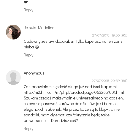
❤️
Reply
Je suis Madeline
27/07/2018, 19:55
Cudowny zestaw, dodałabym tylko kapelusz na ten żar z
nieba 😁
Reply
Anonymous
27/07/2018, 20:59
Zastanawialam się dość długo już nad tymi klapkami:
http://m2.hm.com/m/pl_pl/productpage.0632651001.html
Szukam czegoś maksymalnie uniwersalnego na codzień,
co będzie pasować zarówno do dżinsów, jak i bardziej
eleganckich sukienek. Ale przez to, że są to klapki, a nie
sandalki, mam dylemat, czy faktycznie będą takie
uniwersalne.... Doradzisz coś?
Reply