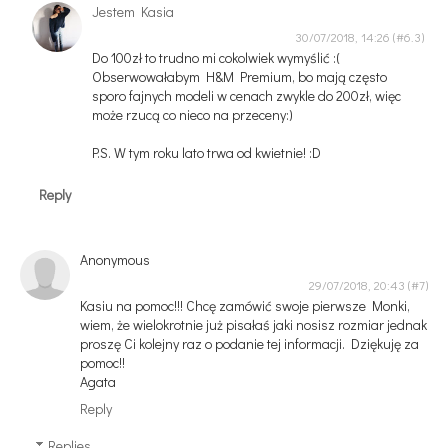
Jestem Kasia
30/07/2018, 14:26
Do 100zł to trudno mi cokolwiek wymyślić :(
Obserwowałabym H&M Premium, bo mają często
sporo fajnych modeli w cenach zwykle do 200zł, więc
może rzucą co nieco na przeceny:)
P.S. W tym roku lato trwa od kwietnie! :D
Reply
Anonymous
29/07/2018, 20:43
Kasiu na pomoc!!! Chcę zamówić swoje pierwsze Monki,
wiem, że wielokrotnie już pisałaś jaki nosisz rozmiar jednak
proszę Ci kolejny raz o podanie tej informacji. Dziękuję za
pomoc!!
Agata
Reply
Replies