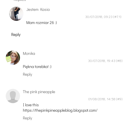
Jestem Kasia
30/07/2018, 09:23
Mam rozmiar 26 :)
Reply
Monika
30/07/2018, 19:43
Piękna torebka! :)
Reply
The pink pineapple
01/08/2018, 14:58
I love this
https://thepinkpineappleblog.blogspot.com/
Reply