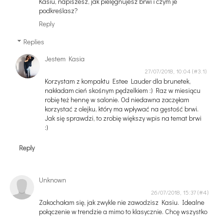
Kasiu, napiszesz, jak pielęgnujesz brwi i czym je
podkreślasz?
Reply
Replies
Jestem Kasia
27/07/2018, 10:04
Korzystam z kompaktu Estee Lauder dla brunetek,
nakładam cień skośnym pędzelkiem :) Raz w miesiącu
robię też hennę w salonie. Od niedawna zaczęłam
korzystać z olejku, który ma wpływać na gęstość brwi.
Jak się sprawdzi, to zrobię większy wpis na temat brwi
:)
Reply
Unknown
26/07/2018, 15:37
Zakochałam się, jak zwykle nie zawodzisz Kasiu. Idealne
połączenie w trendzie a mimo to klasycznie. Chcę wszystko