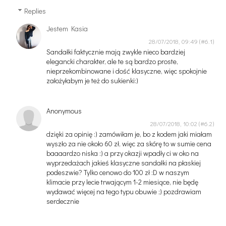
Replies
Jestem Kasia
28/07/2018, 09:49
Sandałki faktycznie mają zwykle nieco bardziej
elegancki charakter, ale te są bardzo proste,
nieprzekombinowane i dość klasyczne, więc spokojnie
założyłabym je też do sukienki:)
Anonymous
28/07/2018, 10:02
dzięki za opinię :) zamówiłam je, bo z kodem jaki miałam
wyszło za nie około 60 zł, więc za skórę to w sumie cena
baaaardzo niska :) a przy okazji wpadły ci w oko na
wyprzedażach jakieś klasyczne sandałki na płaskiej
podeszwie? Tylko cenowo do 100 zł :D w naszym
klimacie przy lecie trwającym 1-2 miesiące, nie będę
wydawać więcej na tego typu obuwie ;) pozdrawiam
serdecznie