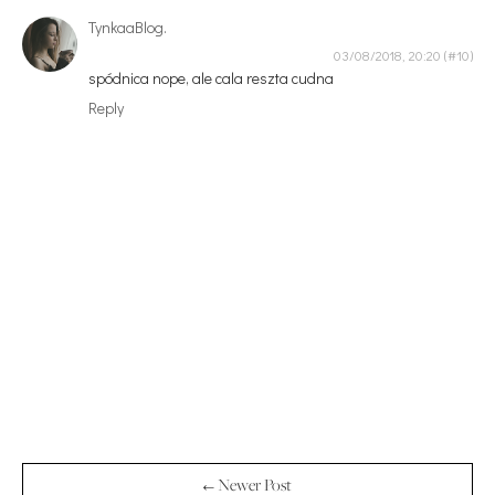
TynkaaBlog.
03/08/2018, 20:20
spódnica nope, ale cala reszta cudna
Reply
← Newer Post