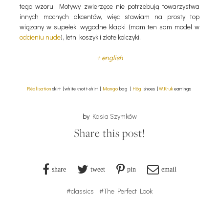
tego wzoru. Motywy zwierzęce nie potrzebują towarzystwa
innych mocnych akcentów, więc stawiam na prosty top
wiązany w supełek, wygodne klapki (mam ten sam model w
odcieniu nude
), letni koszyk i złote kolczyki.
+ english
Réalisation
skirt | white knot t-shirt |
Mango
bag |
Högl
shoes |
W.Kruk
earrings
by
Kasia Szymków
Share this post!
share
tweet
pin
email
#classics
#The Perfect Look