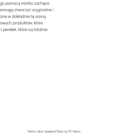
jego pomocą marka zachęca
pomogą stworzyć oryginalne i
brane w dokładnie tę samą
owych produktów, które
perełek, które są totalnie
Pants, t-shirt, basket & flats via TK Maxx