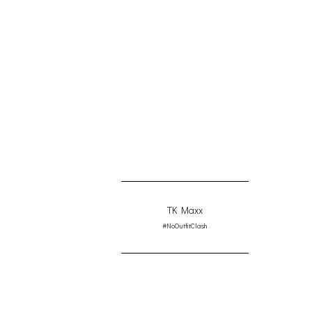
TK Maxx
#NoOutfitClash