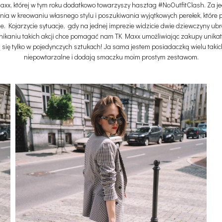
x, której w tym roku dodatkowo towarzyszy hasztag #NoOutfitClash. Za 
ia w kreowaniu własnego stylu i poszukiwania wyjątkowych perełek, które 
cje. Kojarzycie sytuacje, gdy na jednej imprezie widzicie dwie dziewczyny u
nikaniu takich akcji chce pomagać nam TK Maxx umożliwiając zakupy unikat
 się tylko w pojedynczych sztukach! Ja sama jestem posiadaczką wielu takich 
niepowtarzalne i dodają smaczku moim prostym zestawom.