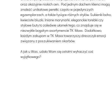
oraz okazyjnie niskich cen. Pod jednym dachem klienci mogą
znaleźć unikatowe perełki, często w pojedynczych
egzemplarzach, a także tysiące różnych stylów. Sukienki boho,
kwieciste bluzki, lniane marynarki, eleganckie torebki czy
stylowe buty to zaledwie ułamek tego, co znajduje się w
niezwykle bogatym asortymencie TK Maxx. Dodatkowo,
każdym zakupom w TK Maxx towarzyszy dreszczyk emocji
związany z poszukiwaniem skarbów.
A jak u Was, udało Wam się ostatni wyhaczyć coś
wyjątkowego?