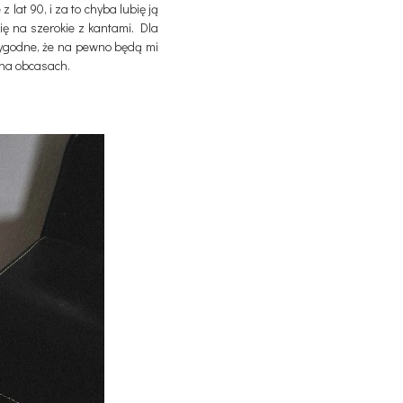
lat 90, i za to chyba lubię ją
ię na szerokie z kantami. Dla
 wygodne, że na pewno będą mi
w na obcasach.