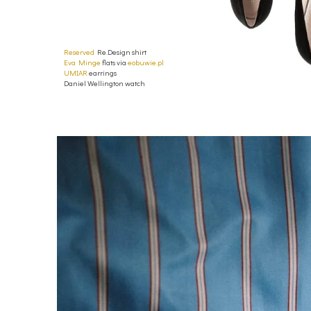
Reserved
Re.Design shirt
Eva Minge
flats via
eobuwie.pl
UMIAR
earrings
Daniel Wellington watch