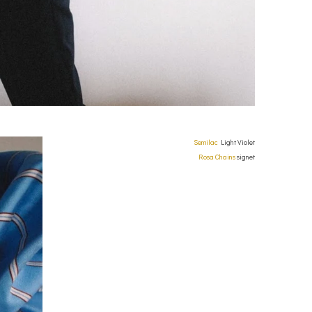
Semilac
Light Violet
Rosa Chains
signet