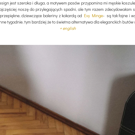
esign jest szeroka i długa, a motywem pasów przypomina mi męskie koszule z 
ajczęściej noszę do przylegających spodni, ale tym razem zdecydowałam s
rzepiękne, dziewczęce baleriny z kokardą od
Evy Minge
- są tak fajne i
nne tygodnie, tym bardziej że to świetna alternatywa dla eleganckich butó
+ english