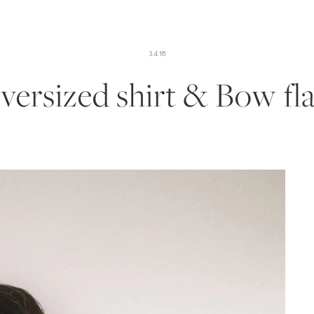
3.4.18
versized shirt & Bow fla