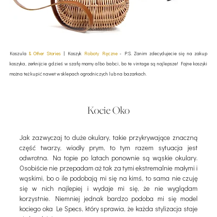
Koszula
& Other Stories
| Koszyk
Roboty Ręczne
- P.S. Zanim zdecydujecie się na zakup
koszyka, zerknijcie gdzieś w szafę mamy albo babci, bo te vintage są najlepsze! Fajne koszyki
można też kupić nawet w sklepach ogrodniczych lub na bazarkach.
Kocie Oko
Jak zazwyczaj to duże okulary, takie przykrywające znaczną
część twarzy, wiodły prym, to tym razem sytuacja jest
odwrotna. Na topie po latach ponownie są wąskie okulary.
Osobiście nie przepadam aż tak za tymi ekstremalnie małymi i
wąskimi, bo o ile podobają mi się na kimś, to sama nie czuję
się w nich najlepiej i wydaje mi się, że nie wyglądam
korzystnie. Niemniej jednak bardzo podoba mi się model
kociego oka Le Specs, który sprawia, że każda stylizacja staje