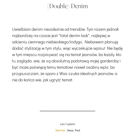
(Double) Denim
Uwielbiam denim niezależnie od trendów. Tym razem jednak
najbardziej na czasie jest "total denim look", najlepiej w
odcieniu ciemnego niebieskiego/indygo. Niebawem planuję
dodać stylizację w tym stylu, więc wyczekujcie wpisu! Nie będę
w tym miejscu rozpisywać się na temat jeansów, bo każdy, kto
tu zagląda, wie, że są absolutną podstawą mojej garderoby i
być może poświęcę temu tematowi nawet osobny wpis, bo
przypuszczam, że sporo z Was szuka idealnych jeansów, a
nie do końca wie, jak ugryźć temat.
Levi's jeans
Semilac
Deep Red