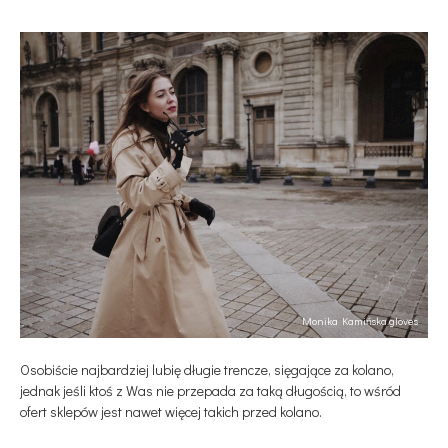
Monika Kamińska
gloves
Osobiście najbardziej lubię długie trencze, sięgające za kolano,
jednak jeśli ktoś z Was nie przepada za taką długością, to wśród
ofert sklepów jest nawet więcej takich przed kolano.