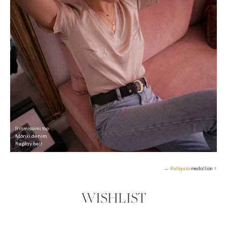
Intimissimi top
Monki denim
Replay belt
←
Reliquia
medallion ↑
WISHLIST