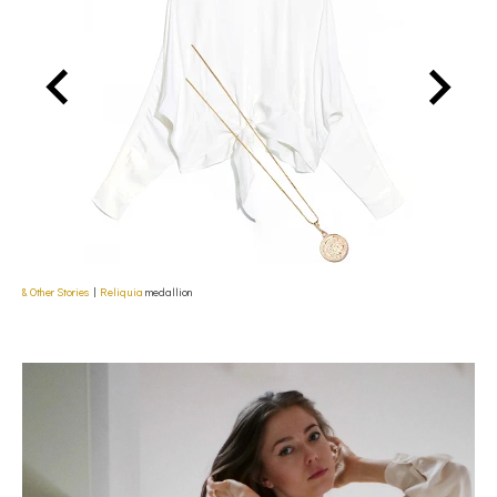
JAC
& Other Stories
|
Reliquia
medallion