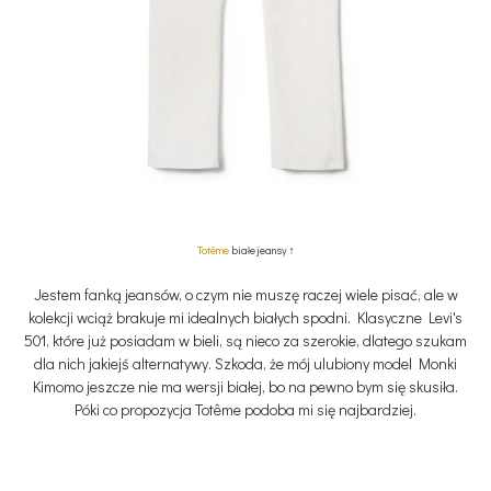
Totême
białe jeansy ↑
Jestem fanką jeansów, o czym nie muszę raczej wiele pisać, ale w
kolekcji wciąż brakuje mi idealnych białych spodni. Klasyczne Levi's
501, które już posiadam w bieli, są nieco za szerokie, dlatego szukam
dla nich jakiejś alternatywy. Szkoda, że mój ulubiony model Monki
Kimomo jeszcze nie ma wersji białej, bo na pewno bym się skusiła.
Póki co propozycja Totême podoba mi się najbardziej.