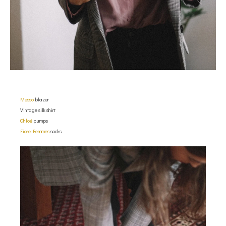
Messo
blazer
Vintage silk shirt
Chloé
pumps
Fiore Femmes
socks