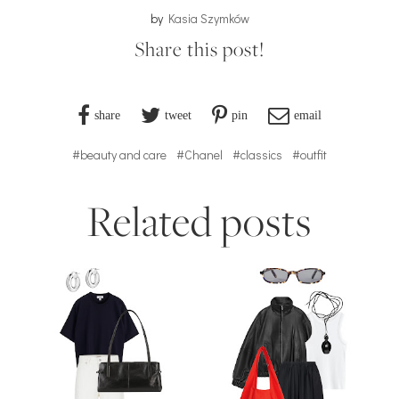
by
Kasia Szymków
Share this post!
share
tweet
pin
email
#beauty and care
#Chanel
#classics
#outfit
Related posts