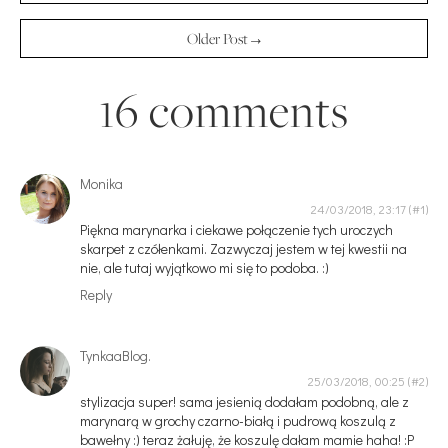
Older Post →
16 comments
Monika
24/03/2018, 23:17
Piękna marynarka i ciekawe połączenie tych uroczych
skarpet z czółenkami. Zazwyczaj jestem w tej kwestii na
nie, ale tutaj wyjątkowo mi się to podoba. :)
Reply
TynkaaBlog.
25/03/2018, 00:25
stylizacja super! sama jesienią dodałam podobną, ale z
marynarą w grochy czarno-białą i pudrową koszulą z
bawełny :) teraz żałuję, że koszulę dałam mamie haha! :P