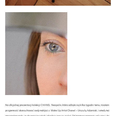
Na oficjalnej prezentacji kolekcji CHANEL Neapolis, która odbyła się kilka tygodni temu, miałam
przyjemność skonsultować swój makijaż z Make Up Artist Chanel – Urszulą Adamiak, i wtedy też
otrzymałam radę, że do mojej tęczówki idealnie pasuje zieleń. Od tamtego momentu od czasu do