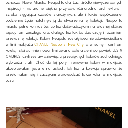
oznacza Nowe Miasto. Neapol to dla Lucii źródło niewyczerpanych
inspiracji - naturalne piękno przyrody, różnorodna architektura i
sztuka sięgająca czasów starożytnych, ale i także współczesne,
codzienne życie natchnęły ją do stworzenia tej kolekcji. Neapol to
miasto pełne kontrastów, co też doświadczyłam na własnej skórze
będąc tam zeszłego lata, dlatego też tak bardzo czuję i rozumiem
przekaz tej kolekcji. Kolory Neapolu zostały idealnie odzwierciedlone
w linii makijażu
CHANEL Neapolis New City
, a w samym centrum
kolekcji stoi dumnie nowa, limitowana paleta cieni do powiek LES 9
OMBRES, czyli zestaw dziewięciu przepięknych kolorów zachodniego
wybrzeża Italii. Choć do tej pory intensywne kolory w makijażu
akceptowałam jedynie na ustach, tak też ta kolekcja sprawiła, że
przełamałam się i zaczęłam wprowadzać także kolor w makijażu
oczu.