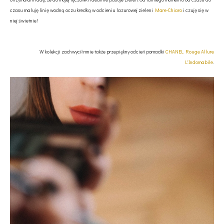
czasu maluję linię wodną oczu kredką w odcieniu lazurowej zieleni
Mare-Chiaro
i czuję się w
niej świetnie!
W kolekcji zachwycił mnie także przepiękny odcień pomadki
CHANEL Rouge Allure
L'Indomabile
.