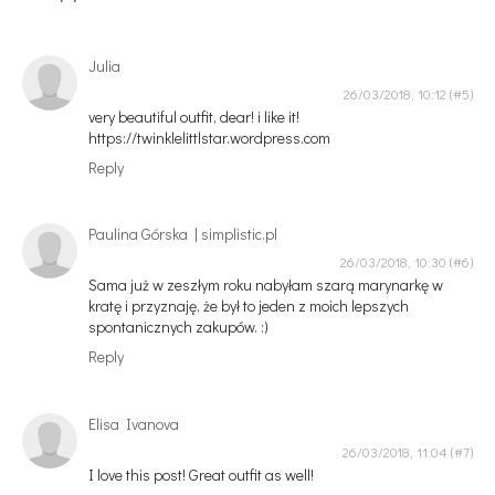
Julia
26/03/2018, 10:12
very beautiful outfit, dear! i like it!
https://twinklelittlstar.wordpress.com
Reply
Paulina Górska | simplistic.pl
26/03/2018, 10:30
Sama już w zeszłym roku nabyłam szarą marynarkę w
kratę i przyznaję, że był to jeden z moich lepszych
spontanicznych zakupów. :)
Reply
Elisa Ivanova
26/03/2018, 11:04
I love this post! Great outfit as well!