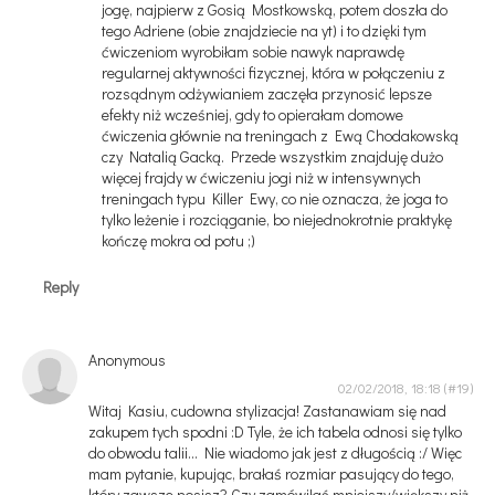
jogę, najpierw z Gosią Mostkowską, potem doszła do
tego Adriene (obie znajdziecie na yt) i to dzięki tym
ćwiczeniom wyrobiłam sobie nawyk naprawdę
regularnej aktywności fizycznej, która w połączeniu z
rozsądnym odżywianiem zaczęła przynosić lepsze
efekty niż wcześniej, gdy to opierałam domowe
ćwiczenia głównie na treningach z Ewą Chodakowską
czy Natalią Gacką. Przede wszystkim znajduję dużo
więcej frajdy w ćwiczeniu jogi niż w intensywnych
treningach typu Killer Ewy, co nie oznacza, że joga to
tylko leżenie i rozciąganie, bo niejednokrotnie praktykę
kończę mokra od potu ;)
Reply
Anonymous
02/02/2018, 18:18
Witaj Kasiu, cudowna stylizacja! Zastanawiam się nad
zakupem tych spodni :D Tyle, że ich tabela odnosi się tylko
do obwodu talii... Nie wiadomo jak jest z długością :/ Więc
mam pytanie, kupując, brałaś rozmiar pasujący do tego,
który zawsze nosisz? Czy zamówiłaś mniejszy/większy niż