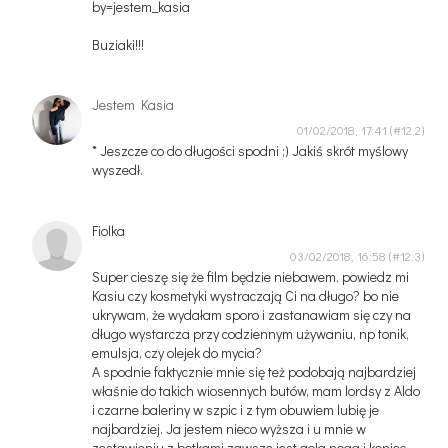
by=jestem_kasia
Buziaki!!!
Jestem Kasia
01/02/2018, 17:41
* Jeszcze co do długości spodni ;) Jakiś skrót myślowy
wyszedł.
Fiolka
03/02/2018, 16:58
Super cieszę się że film będzie niebawem, powiedz mi
Kasiu czy kosmetyki wystraczają Ci na długo? bo nie
ukrywam, że wydałam sporo i zastanawiam się czy na
długo wystarcza przy codziennym używaniu, np tonik,
emulsja, czy olejek do mycia?
A spodnie faktycznie mnie się też podobają najbardziej
właśnie do takich wiosennych butów, mam lordsy z Aldo
i czarne baleriny w szpic i z tym obuwiem lubię je
najbardziej. Ja jestem nieco wyższa i u mnie w
zestawieniu z botkami zawsze jest goła noga i koniec