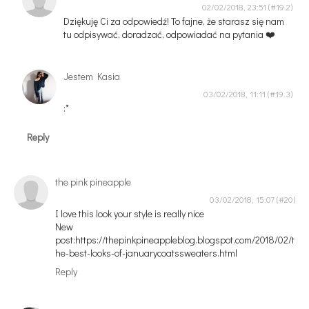
02/02/2018, 23:51
Dziękuję Ci za odpowiedź! To fajne, że starasz się nam
tu odpisywać, doradzać, odpowiadać na pytania ❤️
Jestem Kasia
03/02/2018, 11:11
:*
Reply
the pink pineapple
03/02/2018, 15:07
I love this look your style is really nice
New
post:https://thepinkpineappleblog.blogspot.com/2018/02/t
he-best-looks-of-januarycoatssweaters.html
Reply