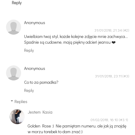
Reply
Anonymous
31/01/2018, 21:34
Uwielbiam twoj styl, każde kolejne zdjęcie mnie zachwyca...
Spodnie są cudowne, mają piękny odcień jeansu ❤️
Reply
Anonymous
31/01/2018, 23:11
Co to za pomadka?
Reply
Replies
Jestem Kasia
01/02/2018, 16:10
Golden Rose :) Nie pamiętam numeru, ale jak ją znajdę
w morzu torebek to dam znać:)