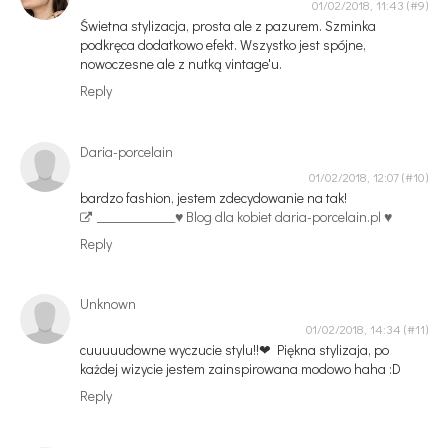
01/02/2018, 11:43
Świetna stylizacja, prosta ale z pazurem. Szminka
podkręca dodatkowo efekt. Wszystko jest spójne,
nowoczesne ale z nutką vintage'u.
Reply
Daria-porcelain
01/02/2018, 12:07
bardzo fashion, jestem zdecydowanie na tak!
_____________
♥ Blog dla kobiet daria-porcelain.pl ♥
Reply
Unknown
01/02/2018, 14:34
cuuuuudowne wyczucie stylu!!❤ Piękna stylizaja, po
każdej wizycie jestem zainspirowana modowo haha :D
Reply