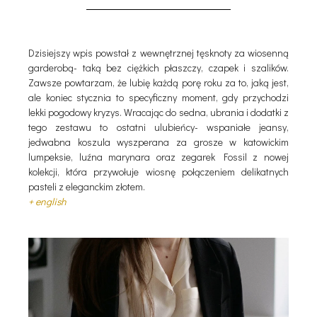
Dzisiejszy wpis powstał z wewnętrznej tęsknoty za wiosenną
garderobą- taką bez ciężkich płaszczy, czapek i szalików.
Zawsze powtarzam, że lubię każdą porę roku za to, jaką jest,
ale koniec stycznia to specyficzny moment, gdy przychodzi
lekki pogodowy kryzys. Wracając do sedna, ubrania i dodatki z
tego zestawu to ostatni ulubieńcy- wspaniałe jeansy,
jedwabna koszula wyszperana za grosze w katowickim
lumpeksie, luźna marynara oraz zegarek Fossil z nowej
kolekcji, która przywołuje wiosnę połączeniem delikatnych
pasteli z eleganckim złotem.
+ english