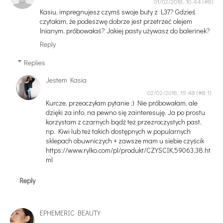
01/02/2018, 10:44
Kasiu, impregnujesz czymś swoje buty z L37? Gdzieś
czytałam, że podeszwę dobrze jest przetrzeć olejem
lnianym, próbowałaś? Jakiej pasty używasz do balerinek?
Reply
Replies
Jestem Kasia
02/02/2018, 15:48
Kurcze, przeoczyłam pytanie ;) Nie próbowałam, ale
dzięki za info, na pewno się zainteresuję. Ja po prostu
korzystam z czarnych bądź też przezroczystych past,
np. Kiwi lub też takich dostępnych w popularnych
sklepach obuwniczych + zawsze mam u siebie czyścik
https://www.rylko.com/pl/produkt/CZYSCIK,59063,38.ht
ml
Reply
EPHEMERIC BEAUTY