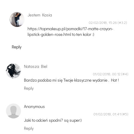
Jestem Kasia
02/02/2018, 15:26
https://topmakeup.pl/pomadki/17-matte-crayon-
lipstick-golden-rose.html to ten kolor :)
Reply
Natasza Biel
01/02/2018, 00:12
Bardzo podoba mi się Twoje klasyczne wydanie . Hot !
Reply
Anonymous
01/02/2018, 01:41
Jaki to odcień spodni? są super:)
Reply