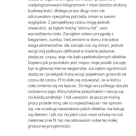
nadprogramowymi kilogramami + mam bardzo drobną
budowę kości, dlatego przez długi czas nie
odczuwałam specjalnej potrzeby zmian w swoim
wyglądzie. Z perspektywy czasu mogę jednak
stwierdzić, że byłam trochę "skinny-fat", zero
wyrzeźbienia ciała. Zaczęłam zatem przygodę z
bieganiem, zumbą, ćwiczeniami w domu (nie jakoś
mega ekstremalnie, ale zaczęło coś się dziać), jednak
wciąż mój jadłospis obfitował w średnie jedzenie,
słodycze, czipsy, więc nie było spektakularnych efektów.
Dopiero jak przestałam jeść mięso, moje posiłki zaczęły
być w głównej mierze wegańskie, zaczęłam ograniczać
słodycze i przekąski (tutaj wciąż popełniam grzeszki od
czasu do czasu :P) to dało się zauważyć, że w końcu
ciało zmienia się na lepsze. Do tego wszystkiego doszła
codzienna joga, którą totalnie pokochałam i cieszę się
na każdą praktykę! I tak uważam, że jeszcze trochę
pracy przede mną, ale co najważniejsze- nie spinam
się, nie oczekuję niewiadomo jakich efektów, nie katuję
się dietami, i jak raz na jakiś czas mam ochotę na coś
niekoniecznie fit, też nie odmawiam sobie tej małej
grzesznej przyjemności.