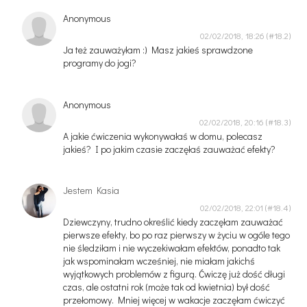
Anonymous
02/02/2018, 18:26
Ja też zauważyłam :) Masz jakieś sprawdzone
programy do jogi?
Anonymous
02/02/2018, 20:16
A jakie ćwiczenia wykonywałaś w domu, polecasz
jakieś? I po jakim czasie zaczęłaś zauważać efekty?
Jestem Kasia
02/02/2018, 22:01
Dziewczyny, trudno określić kiedy zaczęłam zauważać
pierwsze efekty, bo po raz pierwszy w życiu w ogóle tego
nie śledziłam i nie wyczekiwałam efektów, ponadto tak
jak wspominałam wcześniej, nie miałam jakichś
wyjątkowych problemów z figurą. Ćwiczę już dość długi
czas, ale ostatni rok (może tak od kwietnia) był dość
przełomowy. Mniej więcej w wakacje zaczęłam ćwiczyć