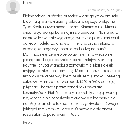
Fiolka
01/02/2018, 16:55
Piękny odcień, a różnicę przecież widac gołym okiem: mid
blue mają taki nakrapiany kolor, a te są czysto błękitne ;).
Tylko Kasiu nazwa modelu brzmi Kimomo a nie Kimono,
choć Twoja wersja bardziej mi sie podoba :) No i te buty,
naprawdę świetnie wyglądają, wreszcie pokazałaś botki
do tego modelu, zatanawia mnie tylko czy jak stoisz to
widać gołą nogę czy spodnie zachodzą na buty?
Mam nadzieję, że wkrótce pojawi się film o wieczornej
pielęgnacji, bo ja obejrzałam po raz kolejny Morning
Routnie i chyba w amoku ;) zamówiłam z Klairs olejek
myjący, piankę i tonik, emulsję Missha, serum it's skin, do
tego jakiś żel aloesowy, krem ze śluzem ślimaka i peeleng
cukrowy. Mam zamiar wprowadzić 10 króków do mojej
pilęgnacji, bo teraz przez ponad rok używałam
kosmetyków z Kiehl's, niestety nie zrobiły z moją twarzą
nic, w sensie nie oczekiwałam cudów, ale kosmetyki nie
należą do tanich, a taki sam efekt uzyskiwałam używając
jakiegoś tam kremu z Loreala. O matko ale się znowu
rozpisałam :), pozdrawiam Kasiu
Reply