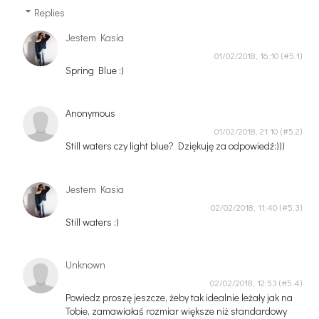
Replies
Jestem Kasia
01/02/2018, 16:10
Spring Blue :)
Anonymous
01/02/2018, 21:10
Still waters czy light blue? Dziękuję za odpowiedź:)))
Jestem Kasia
02/02/2018, 11:40
Still waters :)
Unknown
02/02/2018, 12:53
Powiedz proszę jeszcze, żeby tak idealnie leżały jak na
Tobie, zamawiałaś rozmiar większe niż standardowy