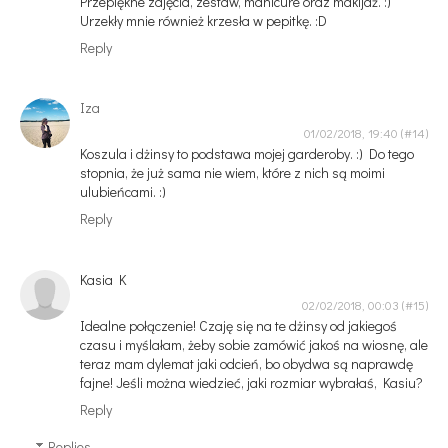
Przepiękne zdjęcia, zestaw, manicure oraz makijaż. :)
Urzekły mnie również krzesła w pepitkę. :D
Reply
Iza
01/02/2018, 19:40
Koszula i dżinsy to podstawa mojej garderoby. :) Do tego
stopnia, że już sama nie wiem, które z nich są moimi
ulubieńcami. :)
Reply
Kasia K
02/02/2018, 00:03
Idealne połączenie! Czaję się na te dżinsy od jakiegoś
czasu i myślałam, żeby sobie zamówić jakoś na wiosnę, ale
teraz mam dylemat jaki odcień, bo obydwa są naprawdę
fajne! Jeśli można wiedzieć, jaki rozmiar wybrałaś, Kasiu?
Reply
Replies