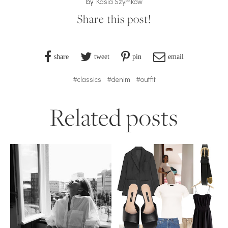
by
Kasia Szymków
Share this post!
share
tweet
pin
email
#classics
#denim
#outfit
Related posts