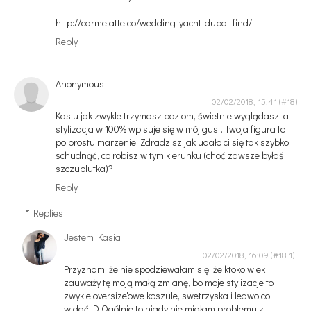
http://carmelatte.co/wedding-yacht-dubai-find/
Reply
Anonymous
02/02/2018, 15:41
Kasiu jak zwykle trzymasz poziom, świetnie wyglądasz, a
stylizacja w 100% wpisuje się w mój gust. Twoja figura to
po prostu marzenie. Zdradzisz jak udało ci się tak szybko
schudnąć, co robisz w tym kierunku (choć zawsze byłaś
szczuplutka)?
Reply
Replies
Jestem Kasia
02/02/2018, 16:09
Przyznam, że nie spodziewałam się, że ktokolwiek
zauważy tę moją małą zmianę, bo moje stylizacje to
zwykle oversize'owe koszule, swetrzyska i ledwo co
widać :D Ogólnie to nigdy nie miałam problemu z