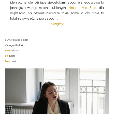
identyczne, ale różniące się detalami. Spodnie z tego wpisu to
jaśniejsza wersja moich ulubionych
Kimono Mid Blue
- dla
większości są pewnie niemalże takie same, a dla mnie to
totalnie dwie różne pary spodni.
+ english
& Other Stories blazer
Vintage silk shirt
Monki
denim
L37
boots
Fossil
watch