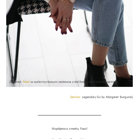
Zegarek
Fossil
w walentynkowym zestawie z delikatną bransoletką-sercem.
Semilac
Legendary Six by Margaret Burgundy
Współpraca z marką Fossil