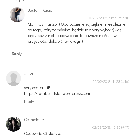
Jestem Kasia
02/02/2018, 11:15
Mam rozmiar 26 :) Oba odcienie są piękne i niezależnie
od tego, który zamówisz, będzie to dobry wybór :) Jeśli
będziesz z nich zadowolona, to zawsze możesz w
przyszłości dokupić ten drugi :)
Reply
Julia
02/02/2018, 11:23
very cool outfit!
https://twinklelittlstar.wordpress.com
Reply
Carmelatte
02/02/2018, 13:23
Cudownie <3 klasyka!