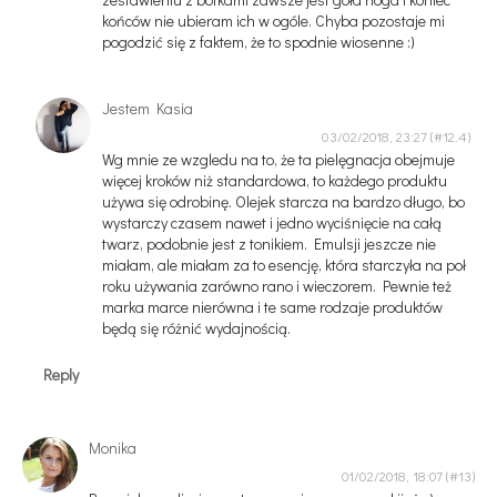
końców nie ubieram ich w ogóle. Chyba pozostaje mi
pogodzić się z faktem, że to spodnie wiosenne :)
Jestem Kasia
03/02/2018, 23:27
Wg mnie ze wzgledu na to, że ta pielęgnacja obejmuje
więcej kroków niż standardowa, to każdego produktu
używa się odrobinę. Olejek starcza na bardzo długo, bo
wystarczy czasem nawet i jedno wyciśnięcie na całą
twarz, podobnie jest z tonikiem. Emulsji jeszcze nie
miałam, ale miałam za to esencję, która starczyła na poł
roku używania zarówno rano i wieczorem. Pewnie też
marka marce nierówna i te same rodzaje produktów
będą się różnić wydajnością.
Reply
Monika
01/02/2018, 18:07