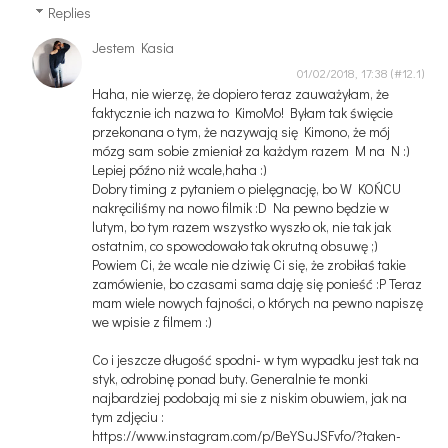
Replies
Jestem Kasia
01/02/2018, 17:38
Haha, nie wierzę, że dopiero teraz zauważyłam, że
faktycznie ich nazwa to KimoMo! Byłam tak święcie
przekonana o tym, że nazywają się Kimono, że mój
mózg sam sobie zmieniał za każdym razem M na N :)
Lepiej późno niż wcale,haha :)
Dobry timing z pytaniem o pielęgnację, bo W KOŃCU
nakręciliśmy na nowo filmik :D Na pewno będzie w
lutym, bo tym razem wszystko wyszło ok, nie tak jak
ostatnim, co spowodowało tak okrutną obsuwę ;)
Powiem Ci, że wcale nie dziwię Ci się, że zrobiłaś takie
zamówienie, bo czasami sama daję się ponieść :P Teraz
mam wiele nowych fajności, o których na pewno napiszę
we wpisie z filmem :)
Co i jeszcze długość spodni- w tym wypadku jest tak na
styk, odrobinę ponad buty. Generalnie te monki
najbardziej podobają mi sie z niskim obuwiem, jak na
tym zdjęciu :
https://www.instagram.com/p/BeYSuJSFvfo/?taken-