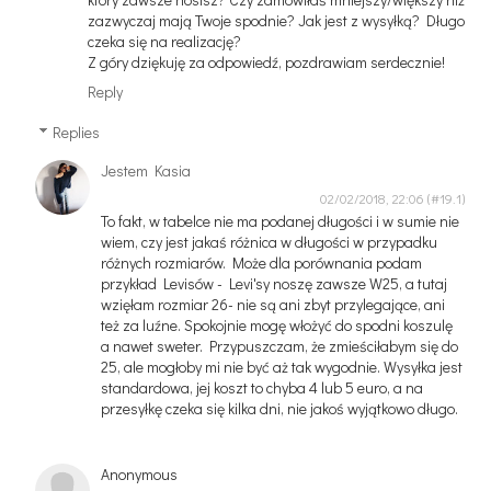
zazwyczaj mają Twoje spodnie? Jak jest z wysyłką? Długo
czeka się na realizację?
Z góry dziękuję za odpowiedź, pozdrawiam serdecznie!
Reply
Replies
Jestem Kasia
02/02/2018, 22:06
To fakt, w tabelce nie ma podanej długości i w sumie nie
wiem, czy jest jakaś różnica w długości w przypadku
różnych rozmiarów. Może dla porównania podam
przykład Levisów - Levi'sy noszę zawsze W25, a tutaj
wzięłam rozmiar 26- nie są ani zbyt przylegające, ani
też za luźne. Spokojnie mogę włożyć do spodni koszulę
a nawet sweter. Przypuszczam, że zmieściłabym się do
25, ale mogłoby mi nie być aż tak wygodnie. Wysyłka jest
standardowa, jej koszt to chyba 4 lub 5 euro, a na
przesyłkę czeka się kilka dni, nie jakoś wyjątkowo długo.
Anonymous