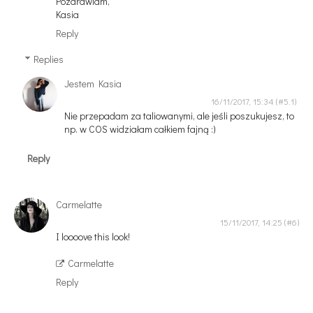
Pozdrawiam,
Kasia
Reply
Replies
Jestem Kasia
16/11/2017, 15:34
Nie przepadam za taliowanymi, ale jeśli poszukujesz, to
np. w COS widziałam całkiem fajną :)
Reply
Carmelatte
15/11/2017, 14:25
I loooove this look!
Carmelatte
Reply