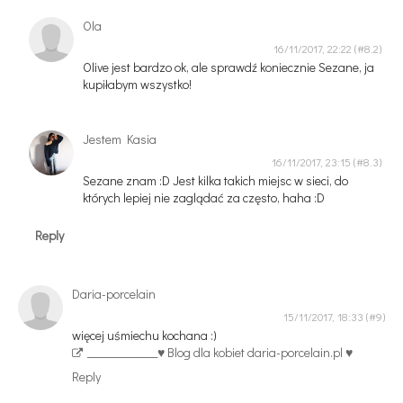
Ola
16/11/2017, 22:22
Olive jest bardzo ok, ale sprawdź koniecznie Sezane, ja
kupiłabym wszystko!
Jestem Kasia
16/11/2017, 23:15
Sezane znam :D Jest kilka takich miejsc w sieci, do
których lepiej nie zaglądać za często, haha :D
Reply
Daria-porcelain
15/11/2017, 18:33
więcej uśmiechu kochana :)
_____________
♥ Blog dla kobiet daria-porcelain.pl ♥
Reply