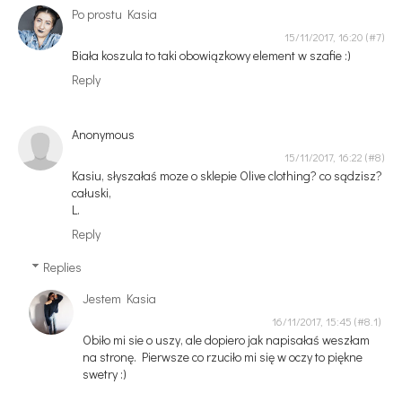
Po prostu Kasia
15/11/2017, 16:20
Biała koszula to taki obowiązkowy element w szafie :)
Reply
Anonymous
15/11/2017, 16:22
Kasiu, słyszałaś moze o sklepie Olive clothing? co sądzisz?
całuski,
L.
Reply
Replies
Jestem Kasia
16/11/2017, 15:45
Obiło mi sie o uszy, ale dopiero jak napisałaś weszłam
na stronę. Pierwsze co rzuciło mi się w oczy to piękne
swetry :)