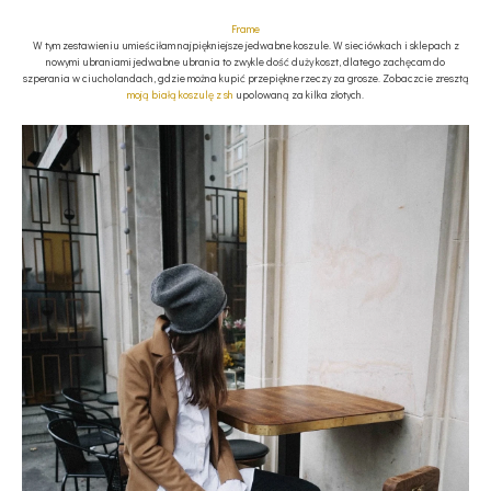
Frame
W tym zestawieniu umieściłam najpiękniejsze jedwabne koszule. W sieciówkach i sklepach z
nowymi ubraniami jedwabne ubrania to zwykle dość duży koszt, dlatego zachęcam do
szperania w ciucholandach, gdzie można kupić przepiękne rzeczy za grosze. Zobaczcie zresztą
moją białą koszulę z sh
upolowaną za kilka złotych.