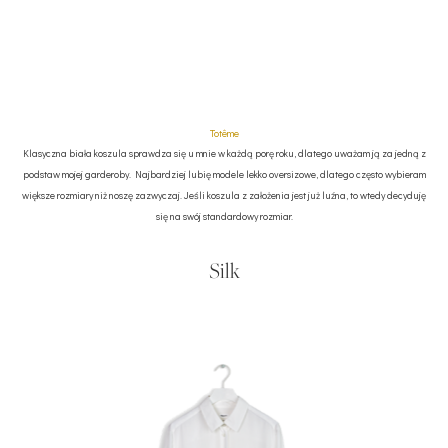
Tot
ê
me
Klasyczna biała koszula sprawdza się u mnie w każdą porę roku, dlatego uważam ją za jedną z
podstaw mojej garderoby. Najbardziej lubię modele lekko oversizowe, dlatego często wybieram
większe rozmiary niż noszę zazwyczaj. Jeśli koszula z założenia jest już luźna, to wtedy decyduję
się na swój standardowy rozmiar.
Silk