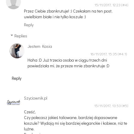
15/11/2017, 12:23
Przez Ciebie zbankrutuje! :) Czekałam na ten post,
uwielbiam białe i nie tylko koszule :)
Reply
Replies
Jestem Kasia
16/11/2017, 15:35
Haha :D Już trzecia osoba w ciągu trzech dni
powiedziała mi, że przeze mnie zbankrutuje :D
Reply
Szyciownik.pl
15/11/2017, 13:53
Cześć,
Czy polecasz jakieś taliowane, bardziej dopasowane
koszule? Wydają mi się bardziej eleganckie i kobiece, niż te
luźne.