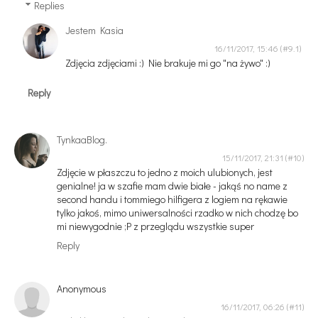
Replies
Jestem Kasia
16/11/2017, 15:46
Zdjęcia zdjęciami :) Nie brakuje mi go "na żywo" :)
Reply
TynkaaBlog.
15/11/2017, 21:31
Zdjęcie w płaszczu to jedno z moich ulubionych, jest
genialne! ja w szafie mam dwie białe - jakąś no name z
second handu i tommiego hilfigera z logiem na rękawie
tylko jakoś, mimo uniwersalności rzadko w nich chodzę bo
mi niewygodnie ;P z przeglądu wszystkie super
Reply
Anonymous
16/11/2017, 06:26