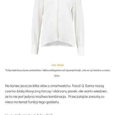
Vero Moda
Tutaj małe koszulowe szaleństwo i lekkie odstępstwo od typowej klasyki, ale wciąż bardzo w moim
stylu.
Na koniec jeszcze kilka słów o smartwatchu Fossil Q. Sama noszę
czarno-białą klasyczną tarczę i skórzany pasek, ale warto wiedzieć,
że to nie jest jedyna możliwa kombinacja. Przeczytajcie zresztą co
nieco na temat funkcji tego gadżetu.