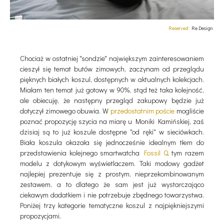
Reserved
Re.Design
Chociaż w ostatniej "sondzie" największym zainteresowaniem
cieszył się temat butów zimowych, zaczynam od przeglądu
pięknych białych koszul, dostępnych w aktualnych kolekcjach.
Miałam ten temat już gotowy w 90%, stąd też taka kolejność,
ale obiecuję, że następny przegląd zakupowy będzie już
dotyczył zimowego obuwia. W
przedostatnim poście
mogliście
poznać propozycję szycia na miarę u Moniki Kamińskiej, zaś
dzisiaj są to już koszule dostępne "od ręki" w sieciówkach.
Biała koszula okazała się jednocześnie idealnym tłem do
przedstawienia kolejnego smartwatcha
Fossil Q
, tym razem
modelu z dotykowym wyświetlaczem. Taki modowy gadżet
najlepiej prezentuje się z prostym, nieprzekombinowanym
zestawem, a to dlatego że sam jest już wystarczająco
ciekawym dodatkiem i nie potrzebuje zbędnego towarzystwa.
Poniżej trzy kategorie tematyczne koszul z najpiękniejszymi
propozycjami.