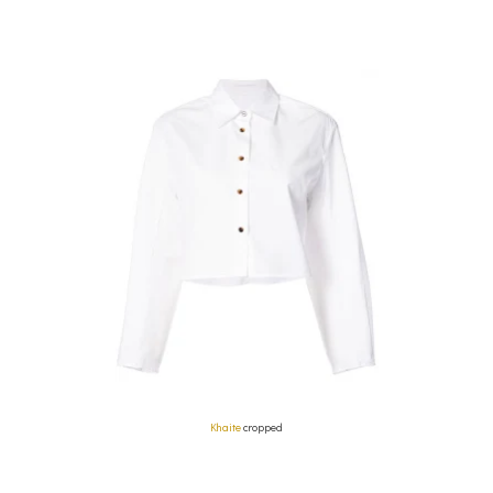
Khaite
cropped