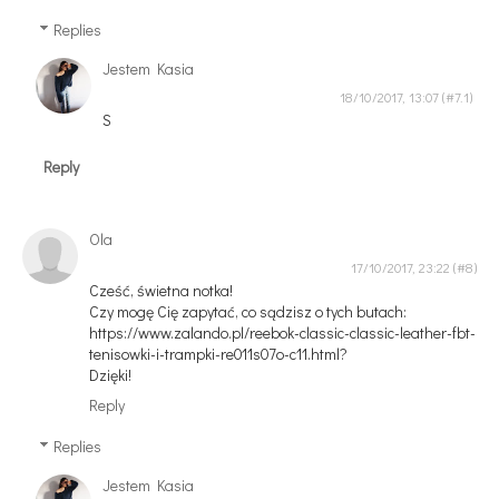
Replies
Jestem Kasia
18/10/2017, 13:07
S
Reply
Ola
17/10/2017, 23:22
Cześć, świetna notka!
Czy mogę Cię zapytać, co sądzisz o tych butach:
https://www.zalando.pl/reebok-classic-classic-leather-fbt-
tenisowki-i-trampki-re011s07o-c11.html?
Dzięki!
Reply
Replies
Jestem Kasia