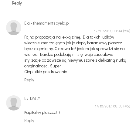
Reply
Ela - themomentsbyela.pl
17/10/2017, 08:34
Fajna propozycja na lekką zimę. Dla takich ludków
wiecznie zmarzniętych jak ja ciepły barankowy płaszcz
będzie genialny. Ciekawa też jestem jak sprawdzi się na
wietrze. Bardzo podobają mi się twoje casualowe
stylizacje bo zawsze są niewymuszone z delikatną nutką
oryginalności. Super.
Cieplutkie pozdrowienia.
Reply
Ev DAILY
17/10/2017, 08:58
Kapitalny płaszcz! :)
Reply