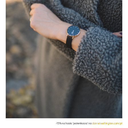
-15% na hasło 'jestemkasia' na
danielwellington.com/pl