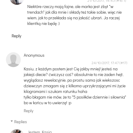
21/10/2017, 14:43
Niektóre rzeczy mają fajne, ale marka jest zbyt "w
trendach" jak dla mnie i składy też takie sobie, więc nie
wiem, jak to przekłada się na jakość ubrań. Ja raczej
klientką nie będę :)
Reply
Anonymous
24/10/2017, 17:47
Kasiu, z każdym postem jest Cię jakby mniej! jesteś na
jakiejś diecie? ćwiczysz coś? absolutnie to nie żaden hejt,
wyglądasz rewelacyjnie, po prostu sama jak wiekszosc
dziewczyn zmagam się z kilkoma uprzykrzającymi mi życie
kilogramami i szukam ratunku haha
tylko błagam nie mów, że to "5 posiłków dziennie i siłownia"
bo w końcu w to uwierzę! :p
Reply
Replies
Jestem Kasia