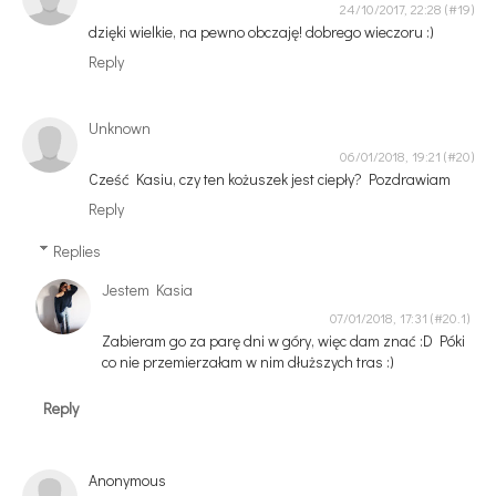
24/10/2017, 22:28
dzięki wielkie, na pewno obczaję! dobrego wieczoru :)
Reply
Unknown
06/01/2018, 19:21
Cześć Kasiu, czy ten kożuszek jest ciepły? Pozdrawiam
Reply
Replies
Jestem Kasia
07/01/2018, 17:31
Zabieram go za parę dni w góry, więc dam znać :D Póki
co nie przemierzałam w nim dłuższych tras :)
Reply
Anonymous