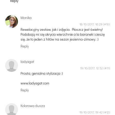
Reply
Monika
18/10/2017, 16:29
Rewelacyjny zestaw, jak i zdjęcia. Płaszcz jest świetny!
Podobają mi się okrycia wierzchnie a la baranek i cieszę
się, że to jeden z hitów na sezon jesienno-zimowy. :)
Reply
ladyagat
19/10/2017, 12:52
Prosta, genialna stylizacja :)
www.ladyagat.com
Reply
Kolorowa dusza
19/10/2017, 19:42