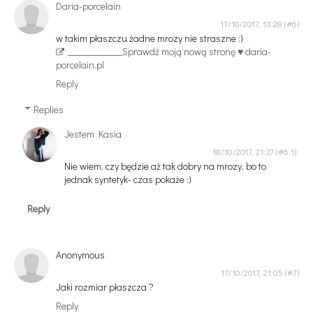
Daria-porcelain
17/10/2017, 13:28
w takim płaszczu żadne mrozy nie straszne :)
_____________
Sprawdź moją nową stronę ♥ daria-
porcelain.pl
Reply
Replies
Jestem Kasia
18/10/2017, 21:37
Nie wiem, czy będzie aż tak dobry na mrozy, bo to
jednak syntetyk- czas pokaże :)
Reply
Anonymous
17/10/2017, 21:05
Jaki rozmiar płaszcza ?
Reply