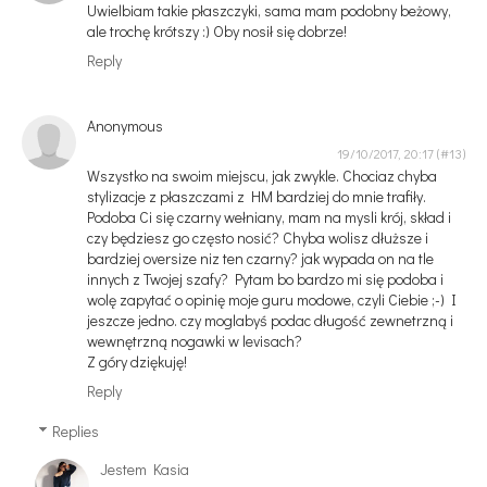
Uwielbiam takie płaszczyki, sama mam podobny beżowy,
ale trochę krótszy :) Oby nosił się dobrze!
Reply
Anonymous
19/10/2017, 20:17
Wszystko na swoim miejscu, jak zwykle. Chociaz chyba
stylizacje z płaszczami z HM bardziej do mnie trafiły.
Podoba Ci się czarny wełniany, mam na mysli krój, skład i
czy będziesz go często nosić? Chyba wolisz dłuższe i
bardziej oversize niz ten czarny? jak wypada on na tle
innych z Twojej szafy? Pytam bo bardzo mi się podoba i
wolę zapytać o opinię moje guru modowe, czyli Ciebie ;-) I
jeszcze jedno. czy moglabyś podac długość zewnetrzną i
wewnętrzną nogawki w levisach?
Z góry dziękuję!
Reply
Replies
Jestem Kasia