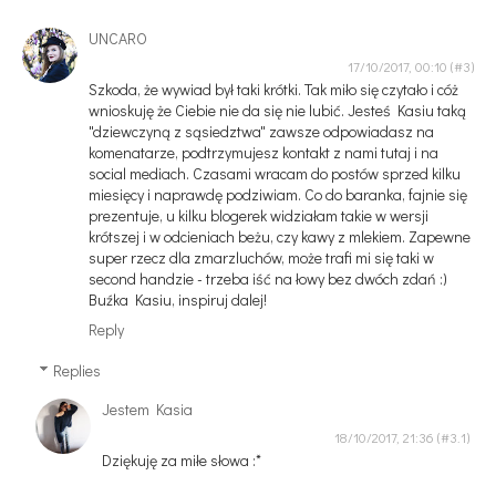
UNCARO
17/10/2017, 00:10
Szkoda, że wywiad był taki krótki. Tak miło się czytało i cóż
wnioskuję że Ciebie nie da się nie lubić. Jesteś Kasiu taką
"dziewczyną z sąsiedztwa" zawsze odpowiadasz na
komenatarze, podtrzymujesz kontakt z nami tutaj i na
social mediach. Czasami wracam do postów sprzed kilku
miesięcy i naprawdę podziwiam. Co do baranka, fajnie się
prezentuje, u kilku blogerek widziałam takie w wersji
krótszej i w odcieniach beżu, czy kawy z mlekiem. Zapewne
super rzecz dla zmarzluchów, może trafi mi się taki w
second handzie - trzeba iść na łowy bez dwóch zdań :)
Buźka Kasiu, inspiruj dalej!
Reply
Replies
Jestem Kasia
18/10/2017, 21:36
Dziękuję za miłe słowa :*