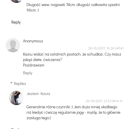
Długość wew. nogawki 74cm, długość całkowita spodni
96cm :)
Reply
Anonymous
20/10/2017, 10:26
Kasiu widać na ostatnich postach, że schudłaś. Czy masz
jakąś diete, ćwiczenia?
Pozdrawiam
Reply
Replies
Jestem Kasia
20/10/2017, 21:21
Generalnie różne czynniki :) Jem dużo mniej słodkiego
niż kiedyś i ćwiczę regularnie jogę - myślę, że to głównie
zasługa tego:)