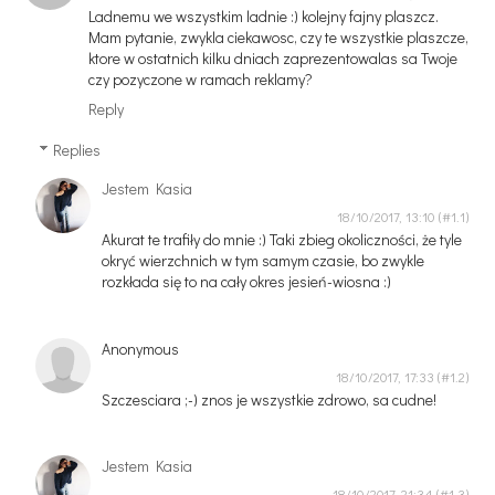
Ladnemu we wszystkim ladnie :) kolejny fajny plaszcz.
Mam pytanie, zwykla ciekawosc, czy te wszystkie plaszcze,
ktore w ostatnich kilku dniach zaprezentowalas sa Twoje
czy pozyczone w ramach reklamy?
Reply
Replies
Jestem Kasia
18/10/2017, 13:10
Akurat te trafiły do mnie :) Taki zbieg okoliczności, że tyle
okryć wierzchnich w tym samym czasie, bo zwykle
rozkłada się to na cały okres jesień-wiosna :)
Anonymous
18/10/2017, 17:33
Szczesciara ;-) znos je wszystkie zdrowo, sa cudne!
Jestem Kasia
18/10/2017, 21:34