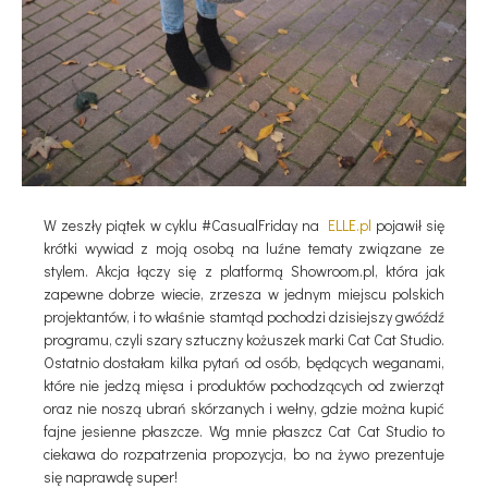
W zeszły piątek w cyklu #CasualFriday na
ELLE.pl
pojawił się
krótki wywiad z moją osobą na luźne tematy związane ze
stylem. Akcja łączy się z platformą Showroom.pl, która jak
zapewne dobrze wiecie, zrzesza w jednym miejscu polskich
projektantów, i to właśnie stamtąd pochodzi dzisiejszy gwóźdź
programu, czyli szary sztuczny kożuszek marki Cat Cat Studio.
Ostatnio dostałam kilka pytań od osób, będących weganami,
które nie jedzą mięsa i produktów pochodzących od zwierząt
oraz nie noszą ubrań skórzanych i wełny, gdzie można kupić
fajne jesienne płaszcze. Wg mnie płaszcz Cat Cat Studio to
ciekawa do rozpatrzenia propozycja, bo na żywo prezentuje
się naprawdę super!