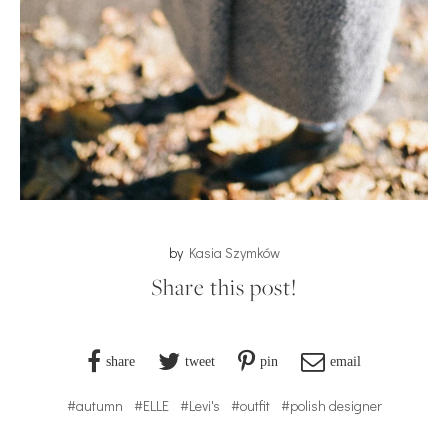
by
Kasia Szymków
Share this post!
share
tweet
pin
email
#autumn
#ELLE
#Levi's
#outfit
#polish designer