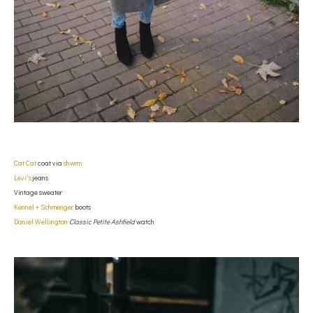
Cat Cat
coat via
shwrm
Levi's
jeans
Vintage sweater
Kennel + Schmenger
boots
Daniel Wellington
Classic
Petite Ashfield
watch