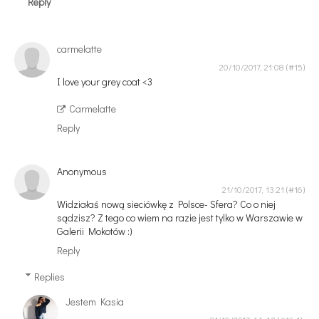
Reply
carmelatte
20/10/2017, 21:08
I love your grey coat <3
Carmelatte
Reply
Anonymous
21/10/2017, 13:21
Widziałaś nową sieciówkę z Polsce- Sfera? Co o niej
sądzisz? Z tego co wiem na razie jest tylko w Warszawie w
Galerii Mokotów :)
Reply
Replies
Jestem Kasia