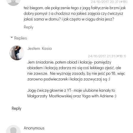
24/10/2017, 20:37
też biegam, ale połączenie tego z jogą faktycznie brzmi jak
dobry pomysł :) a chodzisz na jakieś zajęcia czy ćwiczysz
jakoś sama w domu? i jak często w ciągu dnia jesz?
Reply
Replies
Jestem Kasia
24/10/2017, 21:31
Jem śniadanie, potem obiad i kolację- pomiędzy
obiadem i kolacją zdarza mi się coś lekkiego zjeść, ale
nie zawsze. Nie wyznaję zasady, by nie jeść po 18, więc
zarowno podwieczorek i kolacja zazwyczaj są :)
Jogę ćwiczę głownie z YT- moje ulubione kanały to
Małgorzaty Mostkowskiej oraz Yoga with Adriene :)
Reply
Anonymous