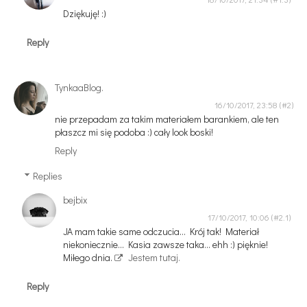
Dziękuję! :)
Reply
TynkaaBlog.
16/10/2017, 23:58
nie przepadam za takim materiałem barankiem, ale ten
płaszcz mi się podoba :) cały look boski!
Reply
Replies
bejbix
17/10/2017, 10:06
JA mam takie same odczucia... Krój tak! Materiał
niekoniecznie... Kasia zawsze taka... ehh :) pięknie!
Miłego dnia.
Jestem tutaj.
Reply