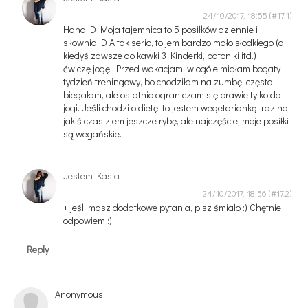
24/10/2017, 18:55
Haha :D Moja tajemnica to 5 posiłków dziennie i
siłownia :D A tak serio, to jem bardzo mało słodkiego (a
kiedyś zawsze do kawki 3 Kinderki, batoniki itd.) +
ćwiczę jogę. Przed wakacjami w ogóle miałam bogaty
tydzień treningowy, bo chodziłam na zumbę, często
biegałam, ale ostatnio ograniczam się prawie tylko do
jogi. Jeśli chodzi o dietę, to jestem wegetarianką, raz na
jakiś czas zjem jeszcze rybę, ale najczęściej moje posiłki
są wegańskie.
Jestem Kasia
24/10/2017, 18:56
+ jeśli masz dodatkowe pytania, pisz śmiało :) Chętnie
odpowiem :)
Reply
Anonymous