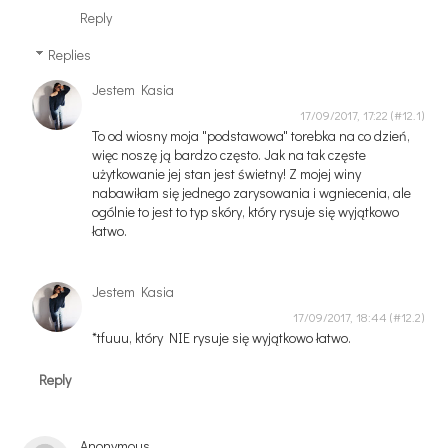
Reply
Replies
Jestem Kasia
17/09/2017, 17:22
To od wiosny moja "podstawowa" torebka na co dzień,
więc noszę ją bardzo często. Jak na tak częste
użytkowanie jej stan jest świetny! Z mojej winy
nabawiłam się jednego zarysowania i wgniecenia, ale
ogólnie to jest to typ skóry, który rysuje się wyjątkowo
łatwo.
Jestem Kasia
17/09/2017, 18:44
*tfuuu, który NIE rysuje się wyjątkowo łatwo.
Reply
Anonymous