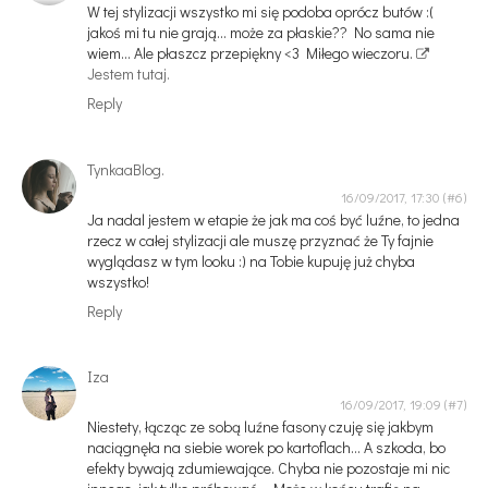
W tej stylizacji wszystko mi się podoba oprócz butów :(
jakoś mi tu nie grają... może za płaskie?? No sama nie
wiem... Ale płaszcz przepiękny <3 Miłego wieczoru.
Jestem tutaj.
Reply
TynkaaBlog.
16/09/2017, 17:30
Ja nadal jestem w etapie że jak ma coś być luźne, to jedna
rzecz w całej stylizacji ale muszę przyznać że Ty fajnie
wyglądasz w tym looku :) na Tobie kupuję już chyba
wszystko!
Reply
Iza
16/09/2017, 19:09
Niestety, łącząc ze sobą luźne fasony czuję się jakbym
naciągnęła na siebie worek po kartoflach... A szkoda, bo
efekty bywają zdumiewające. Chyba nie pozostaje mi nic