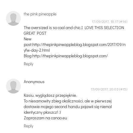
the pink pineapple
17/09/2017, 18:17
The oversized is so cool and chic,I LOVE THIS SELECTION
GREAT POST
New
post:http://thepinkpineappleblog.blogspot.com/2017/09/n
yfw-day-2.html
Blog:http://thepinkpineappleblog.blogspot.com/
Reply
Anonymous
17/09/2017, 20:03
Kasiu, wyglądasz przepięknie.
To niesamowity zbieg okoliczności, ale w pierwszej
dostawie mojego second handu pojawił się niemal
identyczny płaszcz! :)
Zapraszam na canoo.eu
Reply