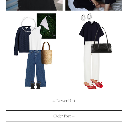
← Newer Post
Older Post →