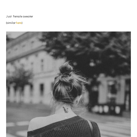
Just Female sweater
(similar
here
)