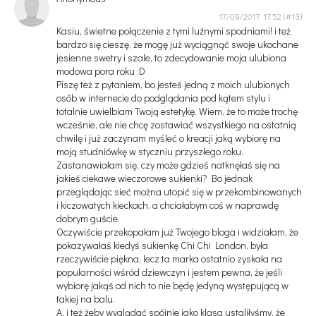
17/09/2017, 17:52
Kasiu, świetne połączenie z tymi luźnymi spodniami! i też
bardzo się cieszę, że mogę już wyciągnąć swoje ukochane
jesienne swetry i szale, to zdecydowanie moja ulubiona
modowa pora roku :D
Piszę też z pytaniem, bo jesteś jedną z moich ulubionych
osób w internecie do podglądania pod kątem stylu i
totalnie uwielbiam Twoją estetykę. Wiem, że to może trochę
wcześnie, ale nie chcę zostawiać wszystkiego na ostatnią
chwilę i już zaczynam myśleć o kreacji jaką wybiorę na
moją studniówkę w styczniu przyszłego roku.
Zastanawiałam się, czy może gdzieś natknęłaś się na
jakieś ciekawe wieczorowe sukienki? Bo jednak
przeglądając sieć można utopić się w przekombinowanych
i kiczowatych kieckach, a chciałabym coś w naprawdę
dobrym guście.
Oczywiście przekopałam już Twojego bloga i widziałam, że
pokazywałaś kiedyś sukienkę Chi Chi London, była
rzeczywiście piękna, lecz ta marka ostatnio zyskała na
popularności wśród dziewczyn i jestem pewna, że jeśli
wybiorę jakąś od nich to nie będę jedyną występującą w
takiej na balu.
A, i też żeby wyglądać spójnie jako klasa ustaliłyśmy, że