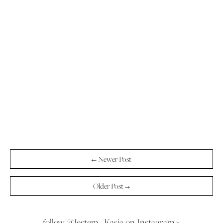
← Newer Post
Older Post →
follow @Jestem_Kasia on Instagram »