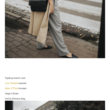
Topshop trench coat
Just Female
sweater
Marc O'Polo
trousers
Hego's shoes
Hollie Warsaw bag