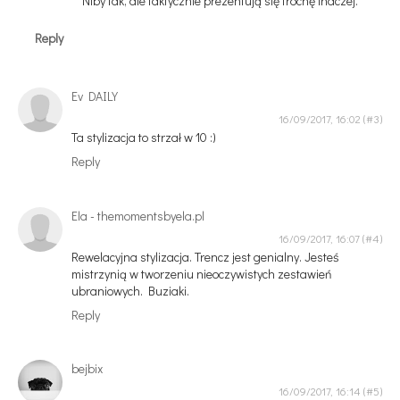
Niby tak, ale faktycznie prezentują się trochę inaczej.
Reply
Ev DAILY
16/09/2017, 16:02
Ta stylizacja to strzał w 10 :)
Reply
Ela - themomentsbyela.pl
16/09/2017, 16:07
Rewelacyjna stylizacja. Trencz jest genialny. Jesteś
mistrzynią w tworzeniu nieoczywistych zestawień
ubraniowych. Buziaki.
Reply
bejbix
16/09/2017, 16:14