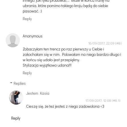
innego, jak tylko próbować... Może w końcu trafię na
ubrania, które pomimo takiego kroju będą do siebie
pasować. :)
Reply
Anonymous
16/09/2017, 22:09
Zobaczyłam ten trencz po raz pierwszy u Ciebie i
zakochałam się w nim. Polowałam na niego bardzo długo i
w końcu się udało-jest przepiękny.
Stylizacja wyjątkowo udana!!!
Reply
Replies
Jestem Kasia
17/09/2017, 12:08
Cieszę się, że też jesteś z niego zadowolona <3
Reply