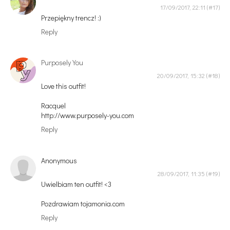
17/09/2017, 22:11
Przepiękny trencz! :)
Reply
Purposely You
20/09/2017, 15:32
Love this outfit!
Racquel
http://www.purposely-you.com
Reply
Anonymous
28/09/2017, 11:35
Uwielbiam ten outfit! <3
Pozdrawiam tojamonia.com
Reply