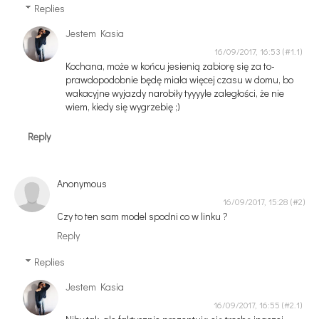
Replies
Jestem Kasia
16/09/2017, 16:53
Kochana, może w końcu jesienią zabiorę się za to-
prawdopodobnie będę miała więcej czasu w domu, bo
wakacyjne wyjazdy narobiły tyyyyle zaległości, że nie
wiem, kiedy się wygrzebię ;)
Reply
Anonymous
16/09/2017, 15:28
Czy to ten sam model spodni co w linku ?
Reply
Replies
Jestem Kasia
16/09/2017, 16:55