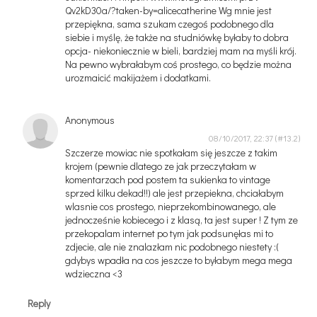
Qv2kD30a/?taken-by=alicecatherine Wg mnie jest
przepiękna, sama szukam czegoś podobnego dla
siebie i myślę, że także na studniówkę byłaby to dobra
opcja- niekoniecznie w bieli, bardziej mam na myśli krój.
Na pewno wybrałabym coś prostego, co będzie można
urozmaicić makijażem i dodatkami.
Anonymous
08/10/2017, 22:37
Szczerze mowiac nie spotkałam się jeszcze z takim
krojem (pewnie dlatego ze jak przeczytałam w
komentarzach pod postem ta sukienka to vintage
sprzed kilku dekad!!) ale jest przepiekna, chciałabym
wlasnie cos prostego, nieprzekombinowanego, ale
jednocześnie kobiecego i z klasą, ta jest super ! Z tym ze
przekopalam internet po tym jak podsunęłas mi to
zdjecie, ale nie znalazłam nic podobnego niestety :(
gdybys wpadła na cos jeszcze to byłabym mega mega
wdzieczna <3
Reply