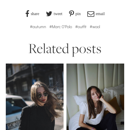
share
tweet
pin
email
#autumn
#Marc O'Polo
#outfit
#wool
Related posts