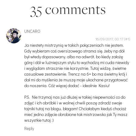
35 comments
UNCARO
16/09/2017, 00:17
Ja niestety mistrzynią w takich połączeniach nie jestem.
Gdy wybieram coś oversizowego strama się, żeby np dół
był wtedy dopasowany, albo na odwrót, bo kiedy założę
górę i dół w luźniejszym stylu to wychodzą mi cuda niewidy
i wyglądam strasznie nie korzystnie. Tutaj widzę, świetne
casualowe zestawienie. Trencz na 6+ bo ma świetny krój i
dał mi do myślenia że muszę moje ukochane przygotować
do noszenia. Cóż więcej dodać - idealnie Kasiu!
P.S. Nie trzymaj nas już dłużej w takiej niepewności co do
zdjęć i ich obróbki i w wolnej chwili poszę zdradź swoje
tajniki tutaj na blogu, błagam! Chciałabym kiedyś chociaż
mieć jedno zdjęcie obrobione tak mistrzowsko jak Ty masz
wszystkie tutaj :)
Reply