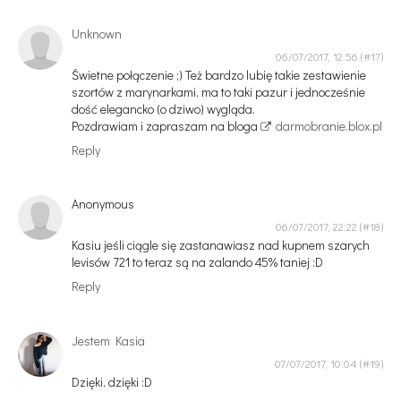
Unknown
06/07/2017, 12:56
Świetne połączenie ;) Też bardzo lubię takie zestawienie
szortów z marynarkami, ma to taki pazur i jednocześnie
dość elegancko (o dziwo) wygląda.
Pozdrawiam i zapraszam na bloga
darmobranie.blox.pl
Reply
Anonymous
06/07/2017, 22:22
Kasiu jeśli ciągle się zastanawiasz nad kupnem szarych
levisów 721 to teraz są na zalando 45% taniej :D
Reply
Jestem Kasia
07/07/2017, 10:04
Dzięki, dzięki :D