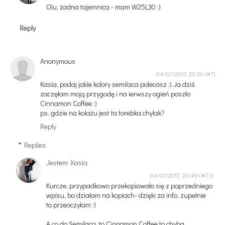
Olu, żadna tajemnica - mam W25L30 :)
Reply
Anonymous
04/07/2017, 20:20
Kasia, podaj jakie kolory semilaca polecasz :) Ja dziś
zaczęłam moją przygodę i na ierwszy ogień poszło
Cinnamon Coffee :)
ps. gdzie na kolażu jest ta torebka chylak?
Reply
Replies
Jestem Kasia
04/07/2017, 20:49
Kurcze, przypadkowo przekopiowało się z poprzedniego
wpisu, bo działam na kopiach- dzięki za info, zupełnie
to przeoczyłam :)
A co do Semilaca, to Cinnamon Coffee to chyba