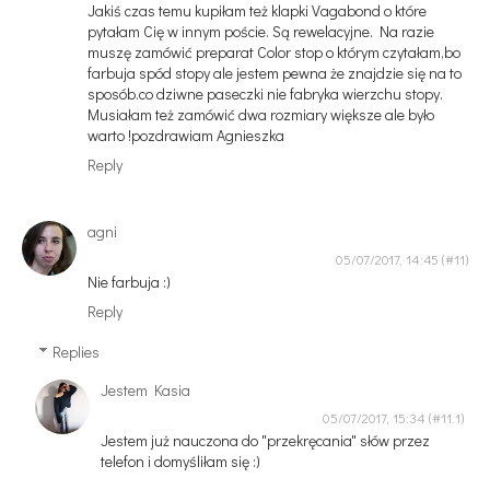
Jakiś czas temu kupiłam też klapki Vagabond o które
pytałam Cię w innym poście. Są rewelacyjne. Na razie
muszę zamówić preparat Color stop o którym czytałam,bo
farbuja spód stopy ale jestem pewna że znajdzie się na to
sposób.co dziwne paseczki nie fabryka wierzchu stopy.
Musiałam też zamówić dwa rozmiary większe ale było
warto !pozdrawiam Agnieszka
Reply
agni
05/07/2017, 14:45
Nie farbuja :)
Reply
Replies
Jestem Kasia
05/07/2017, 15:34
Jestem już nauczona do "przekręcania" słów przez
telefon i domyśliłam się :)