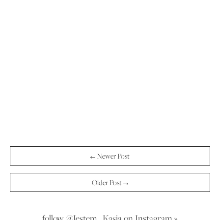
← Newer Post
Older Post →
follow @Jestem_Kasia on Instagram »