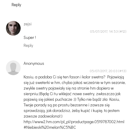
Reply
zejsi
05/07/2017, 14:53
Super !
Reply
Anonymous
05/07/2017, 20:03
Kasiu, a podoba Ci się ten fason i kolor swetra? Pojawiają
się już sweterki w hm, chyba jakoś wcześnie w tym sezonie,
zwykle swetry pojawiały się na stronie hm dopiero w
sierpniu:)Będę Ci tu wklejać nowe swetry, zwłaszcza jak
pojawią się jakieś puchacze :)) Tylko nie bądź zła Kasiu,
Twoje porady są po prostu bezcenne i zawsze się
sprawdzają, jak doradzisz, żeby kupić i kupię, to jestem
zawsze zadowolona!:)
http://www2.hm.com/pl_pl/productpage.0519787002.html
#Niebieski%20melan%C5%BC