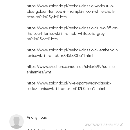
https://www.zalando.pl/reebok-classic-workout-lo-
plus-golden-tenisowki-i-trampki-moon-white-chalk-
rose-re011s05y-b11.html
https://www.zalando.pl/reebok-classic-club-c-85-on-
the-court-tenisowki-i-trampki-whitesolid-grey-
re011s05v-a11.html
https://www.zalando.pl/reebok-classic-cl-leather-alr-
tenisowki-i-trampki-re015b00l-a11.html
https://www.skechers.com/en-us/style/899/sunlite-
shimmies/wht
https://www.zalando.pl/nike-sportswear-classic-
cortez-tenisowki-i-trampki-ni112b0ck-a15.html
Anonymous
09/07/2017, 23:15