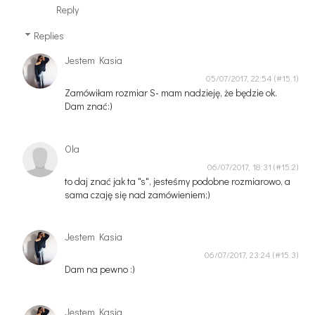
Reply
Replies
Jestem Kasia
05/07/2017, 22:54
Zamówiłam rozmiar S- mam nadzieję, że będzie ok.
Dam znać:)
Ola
06/07/2017, 18:31
to daj znać jak ta "s", jesteśmy podobne rozmiarowo, a
sama czaję się nad zamówieniem;)
Jestem Kasia
06/07/2017, 23:24
Dam na pewno :)
Jestem Kasia