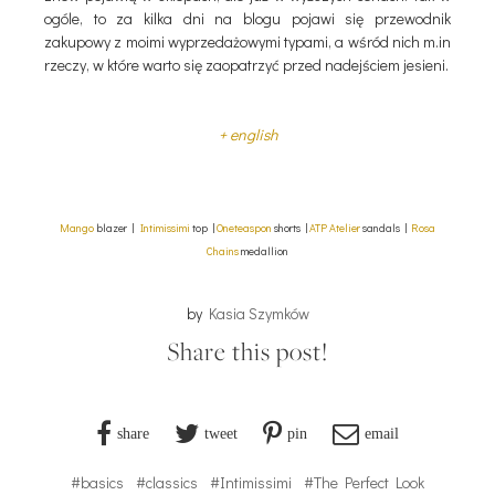
ogóle, to za kilka dni na blogu pojawi się przewodnik
zakupowy z moimi wyprzedażowymi typami, a wśród nich m.in
rzeczy, w które warto się zaopatrzyć przed nadejściem jesieni.
+ english
Mango
blazer |
Intimissimi
top |
Oneteaspon
shorts |
ATP Atelier
sandals |
Rosa
Chains
medallion
by
Kasia Szymków
Share this post!
share
tweet
pin
email
#basics
#classics
#Intimissimi
#The Perfect Look