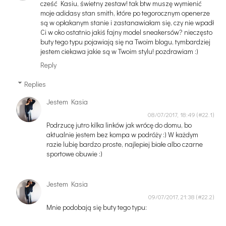
cześć Kasiu, świetny zestaw! tak btw muszę wymienić
moje adidasy stan smith, które po tegorocznym openerze
są w opłakanym stanie i zastanawiałam się, czy nie wpadł
Ci w oko ostatnio jakiś fajny model sneakersów? nieczęsto
buty tego typu pojawiają się na Twoim blogu, tymbardziej
jestem ciekawa jakie są w Twoim stylu! pozdrawiam :)
Reply
Replies
Jestem Kasia
08/07/2017, 18:49
Podrzucę jutro kilka linków jak wrócę do domu, bo
aktualnie jestem bez kompa w podróży :) W każdym
razie lubię bardzo proste, najlepiej białe albo czarne
sportowe obuwie :)
Jestem Kasia
09/07/2017, 21:38
Mnie podobają się buty tego typu: