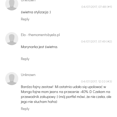
04/07/2017, 07:48
świetna stylizacja :)
Reply
Ela - themomentsbyela.pl
04/07/2017, 07:49
Marynarka jest świetna.
Reply
Unknown
04/07/2017, 12:03
Bardzo fajny zestaw! Mi ostatnio udało się upolować w
Mango fajne mom jeans na przecenie -40% :D Czekam na
przewodnik zakupowy :) (mój portfel mówi, że nie czeka, ale
jego nie słucham haha)
Reply