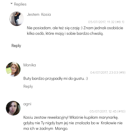
Replies
Jestem Kasia
05/07/2017, 11:32
Nie posiadam, ale też się czaję :) Znam jednak osobiście
kilka osób, które mają i sobie bardzo chwalą.
Reply
Monika
04/07/2017, 23:03
Buty bardzo przypadły mi do gustu. :)
Reply
agni
05/07/2017, 12:45
Kasiu zestaw rewelacyjny! Właśnie kupiłam marynarkę,
gdyby nie Ty nigdy bym jej nie znalazła bo w Krakowie nie
ma ich w żadnym Mango.