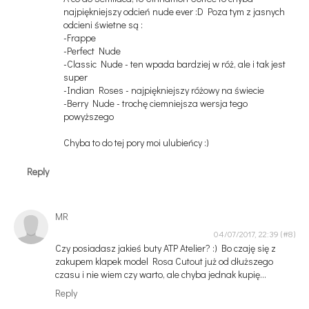
najpiękniejszy odcień nude ever :D Poza tym z jasnych
odcieni świetne są :
-Frappe
-Perfect Nude
-Classic Nude - ten wpada bardziej w róż, ale i tak jest
super
-Indian Roses - najpiękniejszy różowy na świecie
-Berry Nude - trochę ciemniejsza wersja tego
powyższego
Chyba to do tej pory moi ulubieńcy :)
Reply
MR
04/07/2017, 22:39
Czy posiadasz jakieś buty ATP Atelier? :) Bo czaję się z
zakupem klapek model Rosa Cutout już od dłuższego
czasu i nie wiem czy warto, ale chyba jednak kupię...
Reply