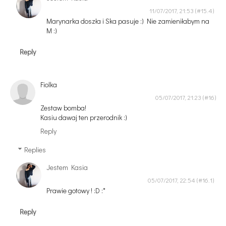
11/07/2017, 21:53
Marynarka doszła i Ska pasuje :) Nie zamieniłabym na
M :)
Reply
Fiolka
05/07/2017, 21:23
Zestaw bomba!
Kasiu dawaj ten przerodnik :)
Reply
Replies
Jestem Kasia
05/07/2017, 22:54
Prawie gotowy ! :D :*
Reply