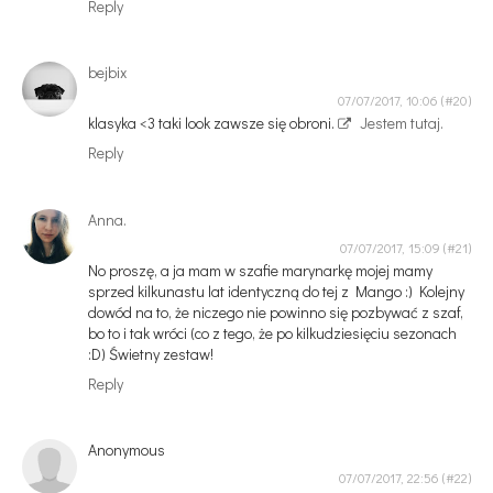
Reply
bejbix
07/07/2017, 10:06
klasyka <3 taki look zawsze się obroni.
Jestem tutaj.
Reply
Anna.
07/07/2017, 15:09
No proszę, a ja mam w szafie marynarkę mojej mamy
sprzed kilkunastu lat identyczną do tej z Mango :) Kolejny
dowód na to, że niczego nie powinno się pozbywać z szaf,
bo to i tak wróci (co z tego, że po kilkudziesięciu sezonach
:D) Świetny zestaw!
Reply
Anonymous
07/07/2017, 22:56