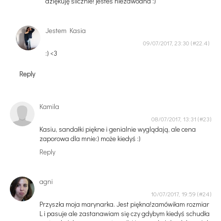
dziękuję ślicznie! jesteś niezawodna :)
Jestem Kasia
09/07/2017, 23:30
:) <3
Reply
Kamila
08/07/2017, 13:31
Kasiu, sandałki piękne i genialnie wyglądają, ale cena
zaporowa dla mnie:) może kiedyś :)
Reply
agni
10/07/2017, 19:59
Przyszła moja marynarka. Jest piękna!zamówiłam rozmiar
L i pasuje ale zastanawiam się czy gdybym kiedyś schudła