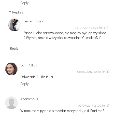
Reply
Replies
Jestem Kasia
05/07/2017, 22:36
Fason i kolor bardzo ładne, ale mógłby być lepszy skład
:) Wysyłaj śmiało wszystko, co wpadnie Ci w oko :D :*
Reply
Bati RULEZ
05/07/2017, 20:58
Odważnie :) Like it ;) :)
Reply
Anonymous
05/07/2017, 21:05
Witam, mam pytanie o rozmiar marynarki, jaki Pani ma?