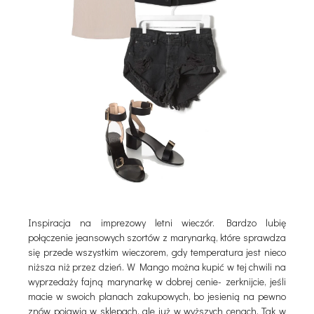
Inspiracja na imprezowy letni wieczór. Bardzo lubię
połączenie jeansowych szortów z marynarką, które sprawdza
się przede wszystkim wieczorem, gdy temperatura jest nieco
niższa niż przez dzień. W Mango można kupić w tej chwili na
wyprzedaży fajną marynarkę w dobrej cenie- zerknijcie, jeśli
macie w swoich planach zakupowych, bo jesienią na pewno
znów pojawią w sklepach, ale już w wyższych cenach. Tak w