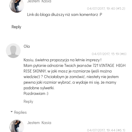
Jestem Kasia
04/07/2017, 19:40
Link do bloga dłuższy niż sam komentarz :P
Reply
Ola
04/07/2017, 15:19
Kasiu, świetna propozycja na letnie imprezy !
Mam pytanie odnośnie Twoich jeansów 721 VINTAGE HIGH
RISE SKINNY, w jaki masz je rozmiarze (jeśli można
wiedzieć) ? Chciałabym je zamówić, niestety nie jestem
pewna jaki rozmiar wybrać, a wydaje mi się, że mamy
podobne sylwetki.
Pozdrawiam :)
Reply
Replies
Jestem Kasia
04/07/2017, 19:44