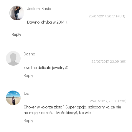
Jestem Kasia
25/07/2017, 20:51
Dawno, chyba w 2014 :(
Reply
Dasha
25/07/2017, 23:09
love the delicate jewelry :))
Reply
Iza
25/07/2017, 23:30
Choker w kolorze złota? Super opcja, szkoda tylko, że nie
na moją kieszeń... Może kiedyś, kto wie. ;)
Reply