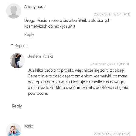
Anonymous
26/07/2017, 17:54
Droga Kasiu, może wpis albo filmik o ulubionych
kosmetykach do makijażu? :)
Reply
Replies
Jestem Kasia
26/07/2017, 22:07
Już kilka osób o to prosiło, więc może się za to zabiorę :)
Generalnie to dość często zmieniam kosmetyki, bo mam
dostęp do bardzo wielu i testuję co chwilę coś nowego,
ale są też takie, które uważam za hity, do których chętnie
powracam.
Reply
Katia
27/07/2017, 21:36