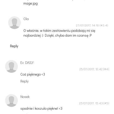
mage.jpg
Ola
27/07/2017, 14:10
O właśnie, w takim zestawieniu podobają mi się
najbardziej :) Dzięki, chyba dam im szansę :P
Reply
Ev DAILY
25/07/2017, 12:42
Coś pięknego <3
Reply
Nosek
25/07/2017, 15:43
spodnie i koszula piękne! <3