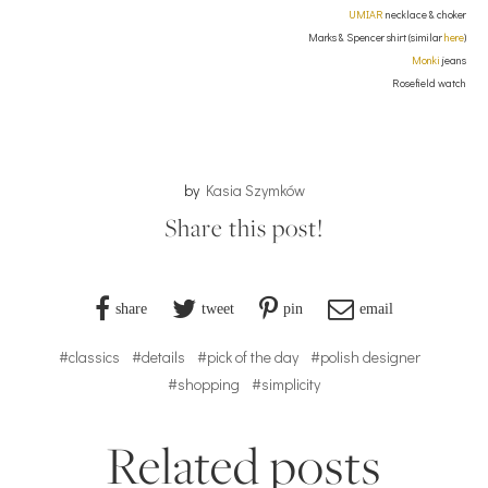
UMIAR
necklace & choker
Marks & Spencer shirt (similar
here
)
Monki
jeans
Rosefield watch
by
Kasia Szymków
Share this post!
share
tweet
pin
email
#classics
#details
#pick of the day
#polish designer
#shopping
#simplicity
Related posts