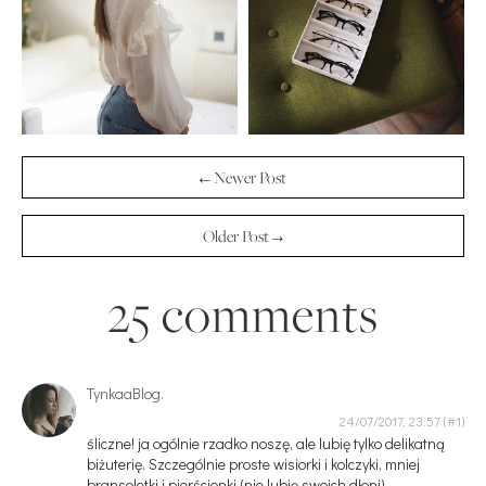
← Newer Post
Older Post →
25 comments
TynkaaBlog.
24/07/2017, 23:57
śliczne! ja ogólnie rzadko noszę, ale lubię tylko delikatną
biżuterię. Szczególnie proste wisiorki i kolczyki, mniej
bransoletki i pierścionki (nie lubię swoich dłoni)