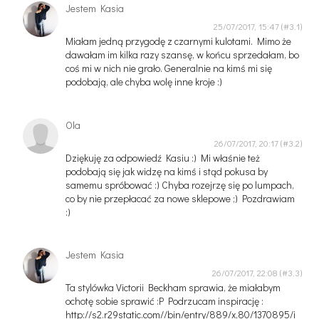
Jestem Kasia
25/07/2017, 15:47
Miałam jedną przygodę z czarnymi kulotami. Mimo że
dawałam im kilka razy szansę, w końcu sprzedałam, bo
coś mi w nich nie grało. Generalnie na kimś mi się
podobają, ale chyba wolę inne kroje :)
Ola
26/07/2017, 20:17
Dziękuję za odpowiedź Kasiu :) Mi właśnie też
podobają się jak widzę na kimś i stąd pokusa by
samemu spróbować :) Chyba rozejrzę się po lumpach,
co by nie przepłacać za nowe sklepowe ;) Pozdrawiam
:)
Jestem Kasia
26/07/2017, 22:08
Ta stylówka Victorii Beckham sprawia, że miałabym
ochotę sobie sprawić :P Podrzucam inspirację :
http://s2.r29static.com//bin/entry/889/x,80/1370895/i