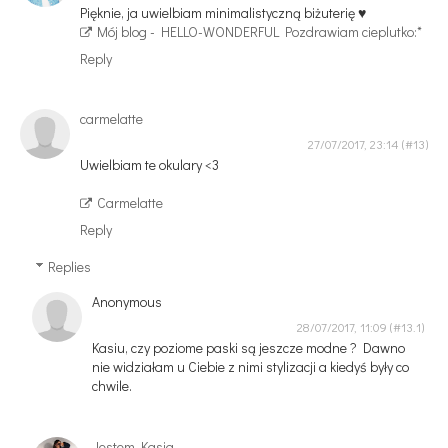
Pięknie, ja uwielbiam minimalistyczną biżuterię ♥
Mój blog - HELLO-WONDERFUL
Pozdrawiam cieplutko:*
Reply
carmelatte
27/07/2017, 23:14
Uwielbiam te okulary <3
Carmelatte
Reply
Replies
Anonymous
28/07/2017, 11:09
Kasiu, czy poziome paski są jeszcze modne ? Dawno
nie widziałam u Ciebie z nimi stylizacji a kiedyś były co
chwile.
Jestem Kasia