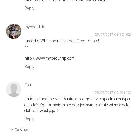
Reply
mybeautrip
25/07/2017, 08:33
I need a White shirt like that. Great photo!
xx
http://www.mybeautrip.com
Reply
Ola
25/07/2017, 09:29
Ja tak z innej beczki. Kasiu, a co sądzisz o spodniach typu
culotte? Zastanawiam się nad jednymi, ale nie wiem czy to
dobra inwestycja :)
Reply
Replies