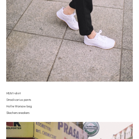
H&M t-shirt
Stradivarius pants
Hollie Warsaw bag
Skechers sneakers