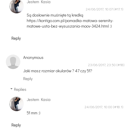
Jestem Kasia
24/06/2017, 10:07
Są dosłownie muśnięte tą kredką
https://kontigo.com.pl/pomadka-matowa-serenity-
matowe-usta-bez-wysuszania-moov-3424.html :)
Reply
Anonymous
23/06/2017, 23:50
Jaki masz rozmiar okularów ? 47 czy 51?
Reply
Replies
Jestem Kasia
24/06/2017, 10:00
51 mm :)
Reply