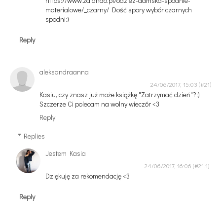
https://www.zalando.pl/odziez-damska-spodnie-
materialowe/_czarny/ Dość spory wybór czarnych
spodni:)
Reply
aleksandraanna
24/06/2017, 15:03
Kasiu, czy znasz już może książkę "Zatrzymać dzień"?:)
Szczerze Ci polecam na wolny wieczór <3
Reply
Replies
Jestem Kasia
24/06/2017, 16:06
Dziękuję za rekomendację <3
Reply