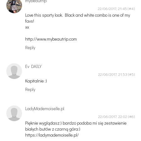
mybeautrip
22/06/2017, 21:45
Love this sporty look. Black and white combo is one of my
favs!
xx
http://www.mybeautrip.com
Reply
Ev DAILY
22/06/2017, 21:53
Kapitalnie :)
Reply
LadyMademoiselle.pl
22/06/2017, 22:02
Pięknie wyglądasz:) bardzo podoba mi się zestawienie
białych butów z czarną góra:)
https://ladymademoiselle.pl/