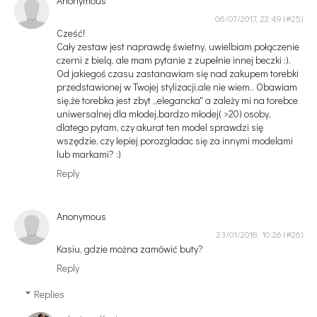
Anonymous
06/07/2017, 22:49
Cześć!
Cały zestaw jest naprawdę świetny, uwielbiam połączenie
czerni z bielą, ale mam pytanie z zupełnie innej beczki :).
Od jakiegoś czasu zastanawiam się nad zakupem torebki
przedstawionej w Twojej stylizacji,ale nie wiem.. Obawiam
się,że torebka jest zbyt ,,elegancka" a zależy mi na torebce
uniwersalnej dla młodej,bardzo młodej( >20) osoby,
dlatego pytam, czy akurat ten model sprawdzi się
wszędzie, czy lepiej porozgladac się za innymi modelami
lub markami? :)
Reply
Anonymous
23/01/2018, 10:26
Kasiu, gdzie można zamówić buty?
Reply
Replies