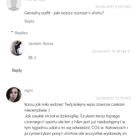
22/06/2017, 21:05
Genialny outfit - jaki nosisz rozmiar t-shirtu?
Reply
Replies
Jestem Kasia
23/06/2017, 15:18
36 :)
Reply
agni
22/06/2017, 21:12
Kasiu jak miło widzieć Twój kolejny wpis,zawsze czekam
niecierpliwie :)
Jak zwykle strzał w dziesiątkę. Szukam teraz fajnego
czarnego t-sportu ale ten z h&m jest już niedostępny:( w
tym tygodniu udał o mi się odwiedzić COS w Katowicach i
przymierzylam parę t-shirtow ale wszystkie wydawały mi