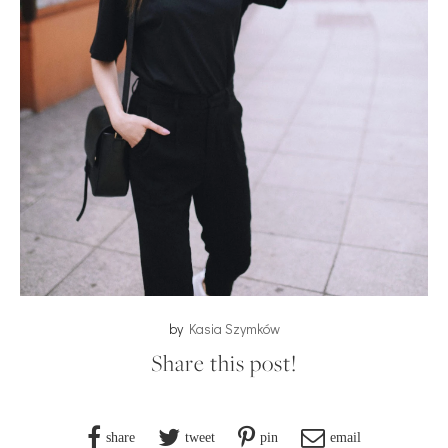
by
Kasia Szymków
Share this post!
share
tweet
pin
email