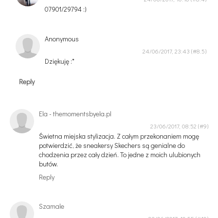
07901/29794 :)
Anonymous
24/06/2017, 23:43
Dziękuję :*
Reply
Ela - themomentsbyela.pl
23/06/2017, 08:52
Świetna miejska stylizacja. Z całym przekonaniem mogę
potwierdzić, że sneakersy Skechers są genialne do
chodzenia przez cały dzień. To jedne z moich ulubionych
butów.
Reply
Szamale