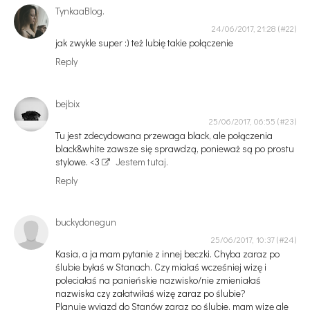
TynkaaBlog.
24/06/2017, 21:28
jak zwykle super :) też lubię takie połączenie
Reply
bejbix
25/06/2017, 06:55
Tu jest zdecydowana przewaga black, ale połączenia
black&white zawsze się sprawdzą, ponieważ są po prostu
stylowe. <3
Jestem tutaj.
Reply
buckydonegun
25/06/2017, 10:37
Kasia, a ja mam pytanie z innej beczki. Chyba zaraz po
ślubie byłaś w Stanach. Czy miałaś wcześniej wizę i
poleciałaś na panieńskie nazwisko/nie zmieniałaś
nazwiska czy załatwiłaś wizę zaraz po ślubie?
Planuję wyjazd do Stanów zaraz po ślubie, mam wizę ale