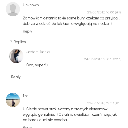
Unknown
23/06/2017, 16:00
Zamówiłam ostatnio takie same buty, czekam aż przyjdą :)
dobrze wiedzieć, że tak ładnie wyglądają na nodze :)
Reply
Replies
Jestem Kasia
24/06/2017, 10:07
Ooo, super!:)
Reply
Iza
23/06/2017, 19:57
U Ciebie nawet strój złożony z prostych elementów
wygląda genialnie. :) Ostatnio uwielbiam czerń, więc jak
najbardziej mi się podoba.
Reply