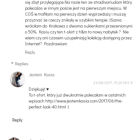
się zbyt przylegające.Na razie ten ze stradivariudam który
polecalas w innym poście jest na pierwszym miejscu. W
COŚ ie trafiłam na pierwszy dzień wyprzedaży i muszę
przyznać że rzeczy znikały w szybkim tempie :)Sama
wróciłam do Krakowa z dwoma sukienkami przecenionymi
o 50%. Kasiu czy ten t-skirt z h&m to nowy nabytek ? Nie
wiem czy oni czasem uzupełniają kolekcję dostępną przez
Internet? Pozdrawiam
Reply
Replies
Jestem Kasia
23/06/2017, 15:20
Dziękuję! ♥
To t-shirt, który już dwukrotnie polecałam w ostatnich
wpisach http://www.jestemkasia.com/2017/06/the-
perfect-look-40.html :)
Reply