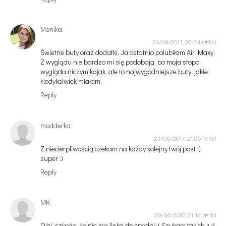
Monika
23/06/2017, 20:34
Świetne buty oraz dodatki. Ja ostatnio polubiłam Air Maxy.
Z wyglądu nie bardzo mi się podobają, bo moja stopa
wygląda niczym kajak, ale to najwygodniejsze buty, jakie
kiedykolwiek miałam.
Reply
modderka
23/06/2017, 21:05
Z niecierpliwością czekam na każdy kolejny twój post :)
super :)
Reply
MR
23/06/2017, 21:14
Ojej, szkoda, że nie ma linka do spodni :( Szukam takich już