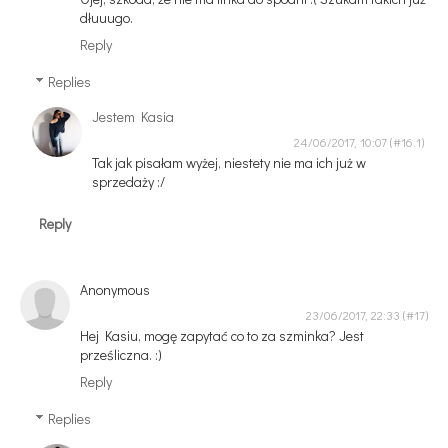
dłuuugo.
Reply
Replies
Jestem Kasia
24/06/2017, 10:07
Tak jak pisałam wyżej, niestety nie ma ich już w
sprzedaży :/
Reply
Anonymous
23/06/2017, 22:33
Hej Kasiu, mogę zapytać co to za szminka? Jest
prześliczna. :)
Reply
Replies