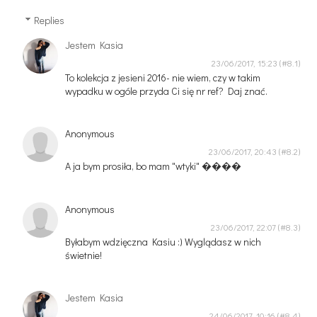
Replies
Jestem Kasia
23/06/2017, 15:23
To kolekcja z jesieni 2016- nie wiem, czy w takim
wypadku w ogóle przyda Ci się nr ref? Daj znać.
Anonymous
23/06/2017, 20:43
A ja bym prosiła, bo mam "wtyki" ����
Anonymous
23/06/2017, 22:07
Byłabym wdzięczna Kasiu :) Wyglądasz w nich
świetnie!
Jestem Kasia
24/06/2017, 10:16