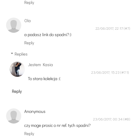
Reply
Ola
22/06/2017, 22:17
a podasz link do spodni?:)
Reply
Replies
Jestem Kasia
23/06/2017, 15:23
To stara kolekcja :(
Reply
Anonymous
23/06/2017, 00:34
czy moge prosic o nr ref. tych spodni?
Reply