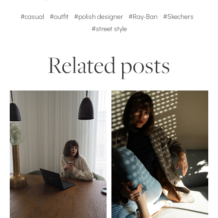
#casual
#outfit
#polish designer
#Ray-Ban
#Skechers
#street style
Related posts