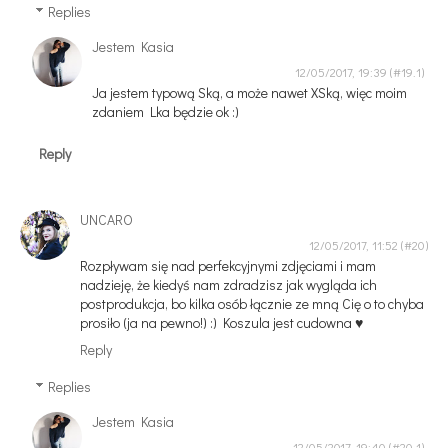
Replies
Jestem Kasia
12/05/2017, 19:39
Ja jestem typową Ską, a może nawet XSką, więc moim
zdaniem Lka będzie ok :)
Reply
UNCARO
12/05/2017, 11:52
Rozpływam się nad perfekcyjnymi zdjęciami i mam
nadzieję, że kiedyś nam zdradzisz jak wygląda ich
postprodukcja, bo kilka osób łącznie ze mną Cię o to chyba
prosiło (ja na pewno!) :) Koszula jest cudowna ♥
Reply
Replies
Jestem Kasia
12/05/2017, 19:40