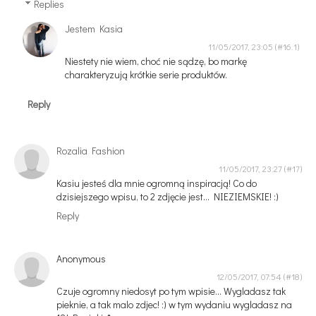
Replies
Jestem Kasia
11/05/2017, 23:05
Niestety nie wiem, choć nie sądzę, bo markę
charakteryzują krótkie serie produktów.
Reply
Rozalia Fashion
11/05/2017, 23:27
Kasiu jesteś dla mnie ogromną inspiracją! Co do
dzisiejszego wpisu, to 2 zdjęcie jest... NIEZIEMSKIE! :)
Reply
Anonymous
12/05/2017, 07:54
Czuje ogromny niedosyt po tym wpisie... Wygladasz tak
pieknie, a tak malo zdjec! :) w tym wydaniu wygladasz na