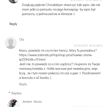
Dziękuję pięknie! Chciałabym stworzyć taki wpis, ale nie
mam póki co pomysłu na jego koncepcję- by wpis był
pomocny, a jednocześnie w klimacie :(
Reply
Ola
12/05/2017, 19:23
Kasiu, powiedz mi czy to ten trencz, który Ty posiadasz?
https://www.zalando.pl/topshop-prochowiec-stone-
tp721h04k-c11.html
Jeśli nie, to powiedz co o nim sądzisz?:) kupiona za Twoja
namową torebka z Hollie warsaw jest rewelacyjna, więc
liczę , że i tym razem polecisz mi coś super ;) Pozdrawiam!
a koszula z a2 boska ;)
Reply
Replies
Jestem Kasia