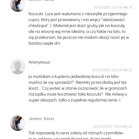
11/05/2017, 23:14
Koszula Luce jest wykonana z niezwykle przyjemnego
cupro, który jest przewiewny i ma wręcz "właściwości
chłodzące" :) Materiał jest dość gruby jak na koszulę,
ale na wiosnę wg mnie idealny, a czy także na lato, to
się przekonam, bo jeszcze nie miałam okazji nosić jej w
bardzo ciepłe dni.
Anonymous
12/05/2017, 09:24
ja myślałam o kupieniu jedwabnej koszuli na lato-
myślisz że się sprawdzi? Niestety przeszkodą jest też
koszt... Czy jesteś w stanie oszacować ile w granicach
rozsądku może kosztować taka koszula? Nie mówię o
super okazjach, tylko o zupełnie regularnej cenie :)
Jestem Kasia
12/05/2017, 17:07
Tak naprawdę to cena zależy od róznych czynników-
m.in. od tego, czy produkt jest np. dużej marki