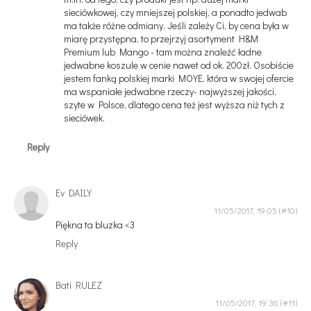
sieciówkowej, czy mniejszej polskiej, a ponadto jedwab
ma także różne odmiany. Jeśli zależy Ci, by cena była w
miarę przystępna, to przejrzyj asortyment H&M
Premium lub Mango - tam można znaleźć ładne
jedwabne koszule w cenie nawet od ok. 200zł. Osobiście
jestem fanką polskiej marki MOYE, która w swojej ofercie
ma wspaniałe jedwabne rzeczy- najwyższej jakości,
szyte w Polsce, dlatego cena też jest wyższa niż tych z
sieciówek.
Reply
Ev DAILY
11/05/2017, 19:05
Piękna ta bluzka <3
Reply
Bati RULEZ
11/05/2017, 19:36