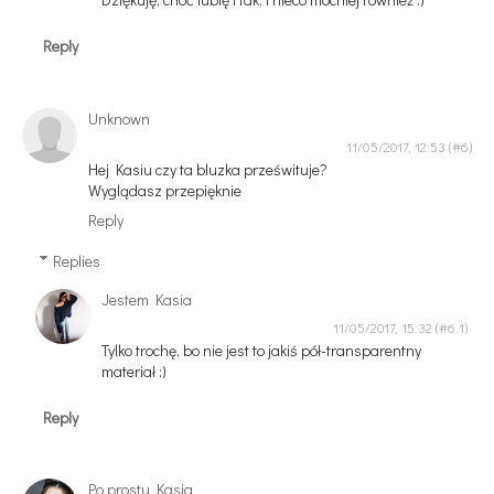
Reply
Unknown
11/05/2017, 12:53
Hej Kasiu czy ta bluzka prześwituje?
Wyglądasz przepięknie
Reply
Replies
Jestem Kasia
11/05/2017, 15:32
Tylko trochę, bo nie jest to jakiś pół-transparentny
materiał :)
Reply
Po prostu Kasia