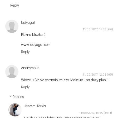
Reply
ladyagat
11/05/2017, 11:33
Piekna bluzka :)
www.ladyagat.com
Reply
Anonymous
11/05/2017, 12:03
Widzę u Ciebie ostatnio lżejszy Makeup - na duży plus :)
Reply
Replies
Jestem Kasia
11/05/2017, 15:30
Dziękuję, choć lubię i tak, i nieco mocniej również :)