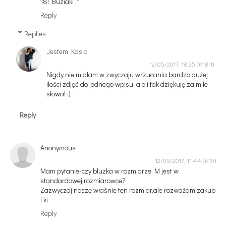
18! Buziaki :*
Reply
Replies
Jestem Kasia
12/05/2017, 18:25
Nigdy nie miałam w zwyczaju wrzucania bardzo dużej
ilości zdjęć do jednego wpisu, ale i tak dziękuję za miłe
słowa! :)
Reply
Anonymous
12/05/2017, 11:44
Mam pytanie-czy bluzka w rozmiarze M jest w
standardowej rozmiarowce?
Zazwyczaj noszę właśnie ten rozmiar,ale rozważam zakup
Lki
Reply