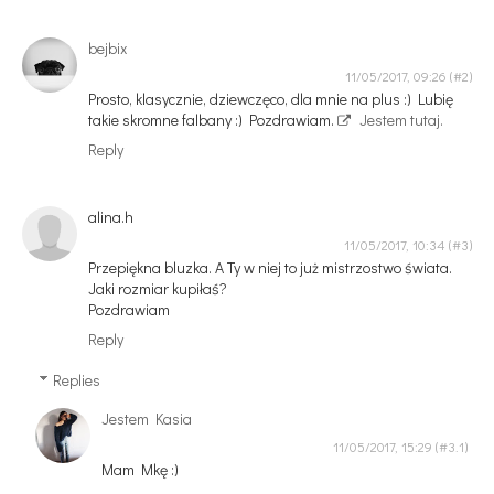
bejbix
11/05/2017, 09:26
Prosto, klasycznie, dziewczęco, dla mnie na plus :) Lubię
takie skromne falbany :) Pozdrawiam.
Jestem tutaj.
Reply
alina.h
11/05/2017, 10:34
Przepiękna bluzka. A Ty w niej to już mistrzostwo świata.
Jaki rozmiar kupiłaś?
Pozdrawiam
Reply
Replies
Jestem Kasia
11/05/2017, 15:29
Mam Mkę :)