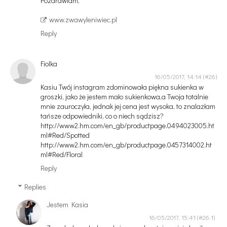
Pozdrawiam,
www.zwawyleniwiec.pl
Reply
Fiolka
16/05/2017, 14:14
Kasiu Twój instagram zdominowała piękna sukienka w
groszki, jako że jestem mało sukienkowa,a Twoja totalnie
mnie zauroczyła, jednak jej cena jest wysoka, to znalazłam
tańsze odpowiedniki, co o niech sądzisz?
http://www2.hm.com/en_gb/productpage.0494023005.ht
ml#Red/Spotted
http://www2.hm.com/en_gb/productpage.0457314002.ht
ml#Red/Floral
Reply
Replies
Jestem Kasia
16/05/2017, 15:41