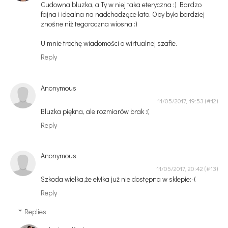
Cudowna bluzka, a Ty w niej taka eteryczna :) Bardzo
fajna i idealna na nadchodzące lato. Oby było bardziej
znośne niż tegoroczna wiosna :)
U mnie trochę wiadomości o wirtualnej szafie.
Reply
Anonymous
11/05/2017, 19:53
Bluzka piękna, ale rozmiarów brak :(
Reply
Anonymous
11/05/2017, 20:42
Szkoda wielka,że eMka już nie dostępna w sklepie:-(
Reply
Replies