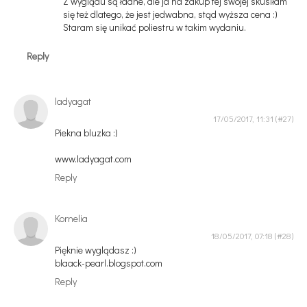
Z wyglądu są ładne, ale ja na zakup tej swojej skusiłam
się też dlatego, że jest jedwabna, stąd wyższa cena :)
Staram się unikać poliestru w takim wydaniu.
Reply
ladyagat
17/05/2017, 11:31
Piekna bluzka :)
www.ladyagat.com
Reply
Kornelia
18/05/2017, 07:18
Pięknie wyglądasz :)
blaack-pearl.blogspot.com
Reply