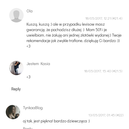
Ola
18/05/2017, 12:21
Kuszą, kuszą :) ale w przypadku levisow masz
gwarancję, że pochodzisz dłużej :) Mam 501 i je
uwielbiam, nie żałuję ani jednej złotówki wydanej:) Twoje
rekomendacje jak zwykle trafione, dziękuję Ci bardzo :))
<3
Jestem Kasia
18/05/2017, 15:40
<3
Reply
TynkaaBlog.
13/05/2017, 01:45
oj tak, jest piękna! bardzo dziewczęca :)
Reply