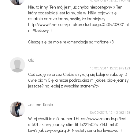
12/05/2017, 20:42
Nie, to inny. Ten mój jest już chyba niedostępny :/ Ten,
który podesłałaś jest fajny, ale w H&M pojawił się
ostatnio bardzo ładny, myślę, że ładniejszy
http://www2.hm.com/pl_pl/productpage.0508702001.ht
ml#Beżowy :)
Cieszę się, że moje rekomendacje są trafione <3
Ola
15/05/2017, 15:35
Coś czuję,ze przez Ciebie szykują się kolejne zakupy!:D
uwielbiam Cię! a może podrzucisz mi jakieś białe jeansy
jeszcze? najlepiej z wysokim stanem?;>
Jestem Kasia
16/05/2017, 15:43
W tej chwili to mój numer 1 https://www.zalando.pl/levi-
s-501-skinny-jeansy-slim-fit-le221n02s-k14.html :))
Levi's jak zwykle górą :P Niestety cena też levisowa ;)