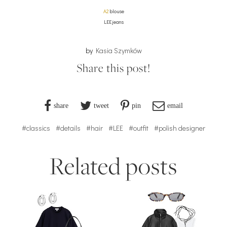
A2
blouse
LEE jeans
by
Kasia Szymków
Share this post!
share
tweet
pin
email
#classics
#details
#hair
#LEE
#outfit
#polish designer
Related posts