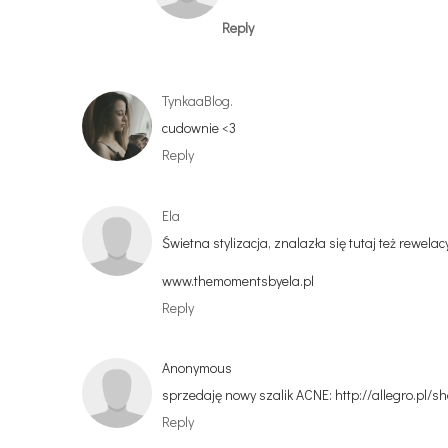
Reply
TynkaaBlog.
cudownie <3
Reply
Ela
Świetna stylizacja, znalazła się tutaj też rewelac
www.themomentsbyela.pl
Reply
Anonymous
sprzedaję nowy szalik ACNE: http://allegro.pl/
Reply