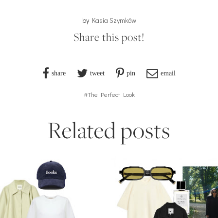
by
Kasia Szymków
Share this post!
share
tweet
pin
email
#The Perfect Look
Related posts