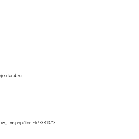
yjna torebka.
show_item.php?item=6773813713