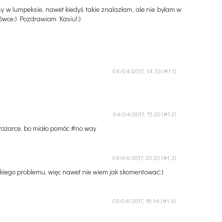
sy w lumpeksie, nawet kiedyś takie znalazłam, ale nie byłam w
ciówce:) Pozdrawiam Kasiu!:)
04/04/2017, 14:33
04/04/2017, 15:20
amrażarce, bo miało pomóc #no way
04/04/2017, 20:20
kiego problemu, więc nawet nie wiem jak skomentować:)
05/04/2017, 18:14