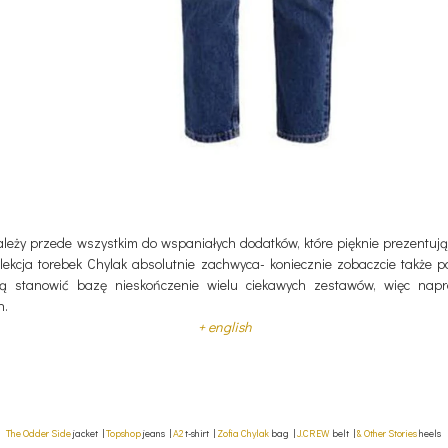
leży przede wszystkim do wspaniałych dodatków, które pięknie prezentują
kcja torebek Chylak absolutnie zachwyca- koniecznie zobaczcie także poz
gą stanowić bazę nieskończenie wielu ciekawych zestawów, więc napr
h.
+ english
The Odder Side
jacket |
Topshop
jeans |
A2
t-shirt |
Zofia Chylak
bag |
J.CREW
belt |
& Other Stories
heels