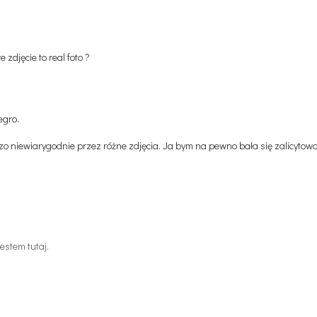
 zdjęcie to real foto ?
egro.
zo niewiarygodnie przez różne zdjęcia. Ja bym na pewno bała się zalicytowa
estem tutaj.