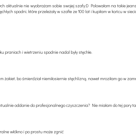
rych aktualnie nie wyobrażam sobie swojej szafy:D Polowałam na takie jean
chłych spodni, które przeleżały w szafie ze 100 lat i kupiłam w końcu w sie
ku praniach i wietrzeniu spodnie nadal były stęchłe.
łam żakiet, bo śmierdział niemiłosiernie stęchlizną, nawet mroziłam go w z
ualnie oddanie do profesjonalnego czyszczenia? Nie miałam do tej pory ta
ralne włókno i po prostu może zgnić