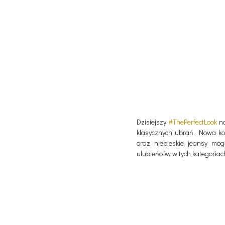
Dzisiejszy
#ThePerfectLook
na
klasycznych ubrań. Nowa kole
oraz niebieskie jeansy mo
ulubieńców w tych kategoriac