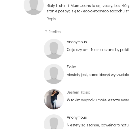
Biały T-shirt i Mum Jeans to są rzeczy, bez któ
stanie pozbyć się takiego okropnego zapachu stę
Reply
Replies
Anonymous
Co ja czytam! Nie ma szans by po kil
Fiolka
niestety jest, sama kiedyś wyrzucia
Jestem Kasia
W takim wypadku może jeszcze ewent
Anonymous
Niestety są szanse, bawełna to natu