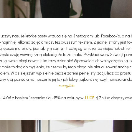
czyły nas, że krótkie posty wrzuca się na Instagram lub Facebook'a, a na
najmniej kilkoma zdjęciami czy też dłuższym tekstem. Z jednej strony jest to 
najlepsze materiały, jednak tym samym trochę ogranicza, bo niejednokrotnie
często czuję wewnętrzną blokadę, że to za mało. Przykładowo w Szwecji pan
ują swoje blogi nawet kilka razy dziennie! Wprawdzie ich wpisy często są ki
ak może to dać do myślenia, że czemu by tego bloga nie aktualizować trochę c
łem. W dzisiejszym wpisie nie będzie zatem pełnej stylizacji, lecz po prost
luźny krój pozwala na noszenie jej tak jak lubię najbardziej, czyli nonszalan
+ english
eli 4.06 z hasłem 'jestemkasia' -15% na zakupy w
LUCE
:) Zniżka dotyczy cał