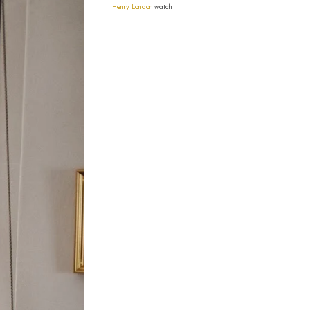
Henry London
watch