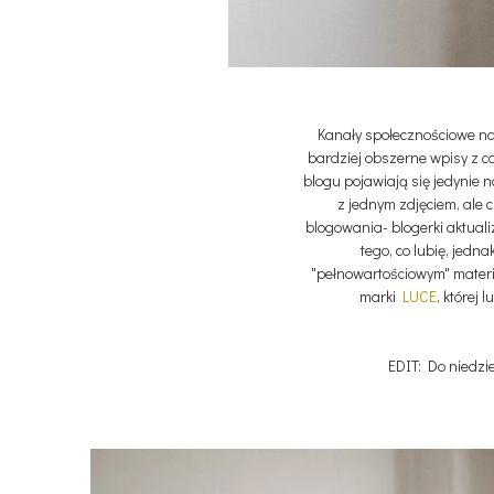
Kanały społecznościowe nau
bardziej obszerne wpisy z co 
blogu pojawiają się jedynie 
z jednym zdjęciem, ale 
blogowania- blogerki aktualiz
tego, co lubię, jedn
"pełnowartościowym" materia
marki
LUCE
, której 
EDIT: Do niedzi