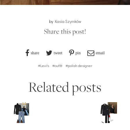
by
Kasia Szymków
Share this post!
share
tweet
pin
email
#Levi's
#outfit
#polish designer
Related posts