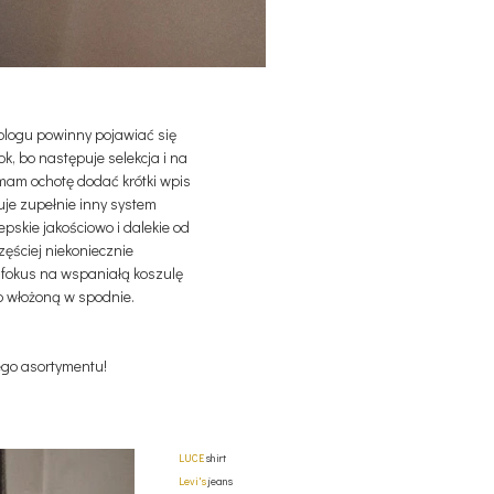
 blogu powinny pojawiać się
ok, bo następuje selekcja i na
 mam ochotę dodać krótki wpis
uje zupełnie inny system
epskie jakościowo i dalekie od
zęściej niekoniecznie
u fokus na wspaniałą koszulę
cko włożoną w spodnie.
ego asortymentu!
LUCE
shirt
Levi's
jeans