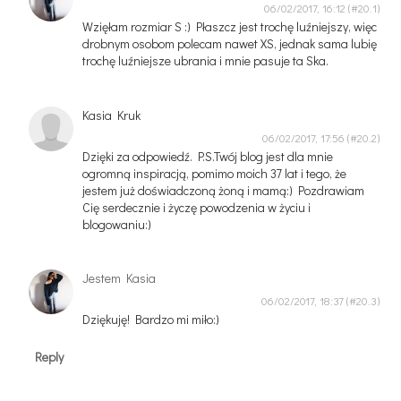
06/02/2017, 16:12
Wzięłam rozmiar S :) Płaszcz jest trochę luźniejszy, więc
drobnym osobom polecam nawet XS, jednak sama lubię
trochę luźniejsze ubrania i mnie pasuje ta Ska.
Kasia Kruk
06/02/2017, 17:56
Dzięki za odpowiedź. P.S.Twój blog jest dla mnie
ogromną inspiracją, pomimo moich 37 lat i tego, że
jestem już doświadczoną żoną i mamą:) Pozdrawiam
Cię serdecznie i życzę powodzenia w życiu i
blogowaniu:)
Jestem Kasia
06/02/2017, 18:37
Dziękuję! Bardzo mi miło:)
Reply