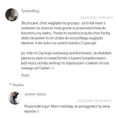
TynkaaBlog.
05/02/2017, 17:05
Śliczny jest, choć wygląda na gryzący - ja to tak mam z
moherem że zawsze mnie gryzie w przeciwieństwie do
kaszmiru czy wełny. Paska to zazdroszczę bo choć fanką
złota nie jestem to on chyba do wszystkiego wygląda
idealnie. A ten kolor na ustach bardzo Ci pasuje!
ps. miło mi Cię moja motywacjo poinformować, że dodałam
pierwszy wpis w nowej formie z łupami lumpeksowymi -
jeśli masz ochotę zerknąć to zapraszam i czekam na coś
nowego od Ciebie! ;-)
Reply
Replies
Jestem Kasia
05/02/2017, 18:15
Wspaniałe łupy! Mam nadzieję, że pociągniesz tę serię
wpisów :)