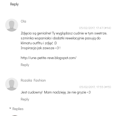
Reply
Ola
05/02/2017, 17:47
Zdjęcia są genialne! Ty wyglądasz cudnie w tym swetrze,
szminka wspaniała i dodatki rewelacyjnie pasują do
klimatu outfitu i zdjęć :D
Inspiracja jak zawsze <3 !
http://une-petite-reve.blogspot.com/
Reply
Rozalia Fashion
05/02/2017, 17:55
Jest cudowny! Mam nadzieję, że nie gryzie <3
Reply
Replies