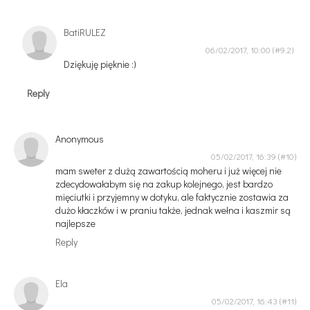
BatiRULEZ
06/02/2017, 10:00
Dziękuję pięknie :)
Reply
Anonymous
05/02/2017, 16:39
mam sweter z dużą zawartością moheru i już więcej nie
zdecydowałabym się na zakup kolejnego, jest bardzo
mięciutki i przyjemny w dotyku, ale faktycznie zostawia za
dużo kłaczków i w praniu także, jednak wełna i kaszmir są
najlepsze
Reply
Ela
05/02/2017, 16:43