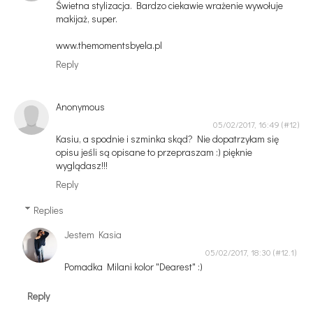
Świetna stylizacja. Bardzo ciekawie wrażenie wywołuje
makijaż, super.
www.themomentsbyela.pl
Reply
Anonymous
05/02/2017, 16:49
Kasiu, a spodnie i szminka skąd? Nie dopatrzyłam się
opisu jeśli są opisane to przepraszam :) pięknie
wyglądasz!!!
Reply
Replies
Jestem Kasia
05/02/2017, 18:30
Pomadka Milani kolor "Dearest" :)
Reply