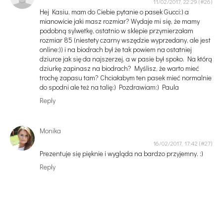
11/02/2017, 22:29
Hej Kasiu, mam do Ciebie pytanie o pasek Gucci:) a
mianowicie jaki masz rozmiar? Wydaje mi się, że mamy
podobną sylwetkę, ostatnio w sklepie przymierzałam
rozmiar 85 (niestety czarny wszędzie wyprzedany, ale jest
online:)) i na biodrach był że tak powiem na ostatniej
dziurce jak się da najszerzej, a w pasie był spoko. Na którą
dziurkę zapinasz na biodrach? Myślisz, że warto mieć
trochę zapasu tam? Chciałabym ten pasek mieć normalnie
do spodni ale też na talię:) Pozdrawiam:) Paula
Reply
Monika
16/02/2017, 17:42
Prezentuje się pięknie i wygląda na bardzo przyjemny. :)
Reply