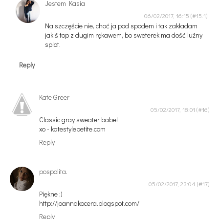
Jestem Kasia
06/02/2017, 16:15
Na szczęście nie, choć ja pod spodem i tak zakładam
jakiś top z dugim rękawem, bo sweterek ma dość luźny
splot.
Reply
Kate Greer
05/02/2017, 18:01
Classic gray sweater babe!
xo - katestylepetite.com
Reply
pospolita.
05/02/2017, 23:04
Piękne ;)
http://joannakocera.blogspot.com/
Reply