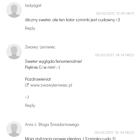
ladyagat
06/02/2017, 12:45
śłiczny sweter, ale ten kolor szminki jest cudowny <3
Reply
Żwawy Leniwiec
06/02/2017, 14:14
Sweter wygląda fenomenalnie!
Pięknie Ci w nim! ;-)
Pozdrowienia!
www.zwawyleniwiec.pl
:-)
Reply
Ania z Bloga Śniadaniowego
06/02/2017, 16:34
Moja stylizacja prawie idealna :) Szminka cudo :D