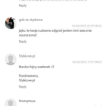
Reply
gab ze skydance
06/02/2017, 23:15
jejku, te twoje cudowne zdjęcia! jestem nimi wiecznie
zauroczona!
Reply
StyleLove.pl
09/02/2017, 17:57
Bardzo fajny sweterek <3
Pozdrawiamy,
StyleLove.pl
Reply
Anonymous