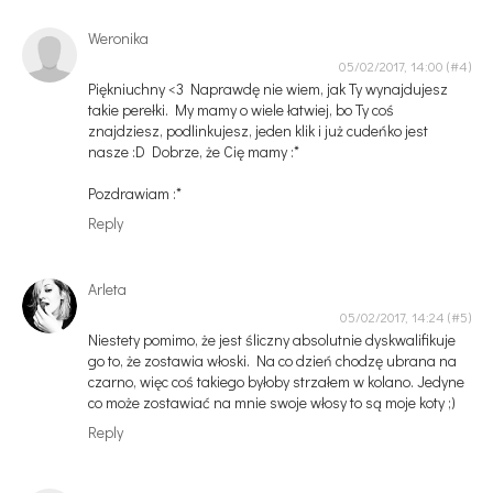
Weronika
05/02/2017, 14:00
Piękniuchny <3 Naprawdę nie wiem, jak Ty wynajdujesz
takie perełki. My mamy o wiele łatwiej, bo Ty coś
znajdziesz, podlinkujesz, jeden klik i już cudeńko jest
nasze :D Dobrze, że Cię mamy :*
Pozdrawiam :*
Reply
Arleta
05/02/2017, 14:24
Niestety pomimo, że jest śliczny absolutnie dyskwalifikuje
go to, że zostawia włoski. Na co dzień chodzę ubrana na
czarno, więc coś takiego byłoby strzałem w kolano. Jedyne
co może zostawiać na mnie swoje włosy to są moje koty ;)
Reply