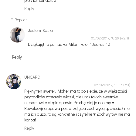
przy ich cenach. :)
Reply
Replies
Jestem Kasia
05/02/2017, 18:29
Dziękuję! To pomadka Milani kolor "Dearest" :)
Reply
UNCARO
05/02/2017, 13:35
Piękny ten sweter. Moher ma to do siebie, że w większości
pzypadków zostawia włoski, ale urok takich swetrów i
niesamowite ciepło spawia, że chętniej je nosimy ♥
Rewelacyjna opawa posta, zdjęcia zachwycają, chociaż nie
ma ich dużo, to są konkretne i czytelne ♥ Zachwytów nie ma
końca!
Reply