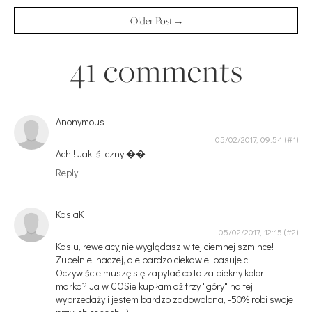
Older Post →
41 comments
Anonymous
05/02/2017, 09:54
Ach!! Jaki śliczny ��
Reply
KasiaK
05/02/2017, 12:15
Kasiu, rewelacyjnie wyglądasz w tej ciemnej szmince!
Zupełnie inaczej, ale bardzo ciekawie, pasuje ci.
Oczywiście muszę się zapytać co to za piekny kolor i
marka? Ja w COSie kupiłam aż trzy "góry" na tej
wyprzedaży i jestem bardzo zadowolona, -50% robi swoje