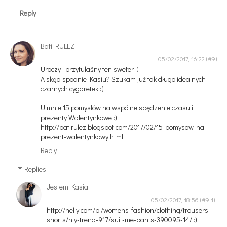
Reply
Bati RULEZ
05/02/2017, 16:22
Uroczy i przytulaśny ten sweter :)
A skąd spodnie Kasiu? Szukam już tak długo idealnych
czarnych cygaretek :(
U mnie 15 pomysłów na wspólne spędzenie czasu i
prezenty Walentynkowe :)
http://batirulez.blogspot.com/2017/02/15-pomysow-na-
prezent-walentynkowy.html
Reply
Replies
Jestem Kasia
05/02/2017, 18:56
http://nelly.com/pl/womens-fashion/clothing/trousers-
shorts/nly-trend-917/suit-me-pants-390095-14/ :)