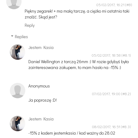
05/02/2017, 16:21
Piękny zegarek! + ma małą tarczę, a ciężko mi ostatnio taki
znalźć. Skąd jest?
Reply
Replies
Jestem Kasia
05/02/2017, 18:58
Daniel Wellington z tarczą 26mm :) W razie gdybyś była
zainteresowana zakupem, to mam hasło na -15% :)
Anonymous
07/02/2017, 19:00
Ja poproszę :D!
Jestem Kasia
08/02/2017, 16:51
-15% z kodem jestemkasia / kod ważny do 28.02