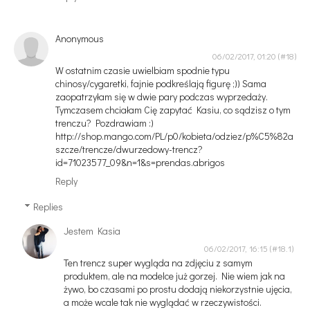
Anonymous
06/02/2017, 01:20
W ostatnim czasie uwielbiam spodnie typu
chinosy/cygaretki, fajnie podkreślają figurę ;)) Sama
zaopatrzyłam się w dwie pary podczas wyprzedaży.
Tymczasem chciałam Cię zapytać Kasiu, co sądzisz o tym
trenczu? Pozdrawiam :)
http://shop.mango.com/PL/p0/kobieta/odziez/p%C5%82a
szcze/trencze/dwurzedowy-trencz?
id=71023577_09&n=1&s=prendas.abrigos
Reply
Replies
Jestem Kasia
06/02/2017, 16:15
Ten trencz super wygląda na zdjęciu z samym
produktem, ale na modelce już gorzej. Nie wiem jak na
żywo, bo czasami po prostu dodają niekorzystnie ujęcia,
a może wcale tak nie wyglądać w rzeczywistości.