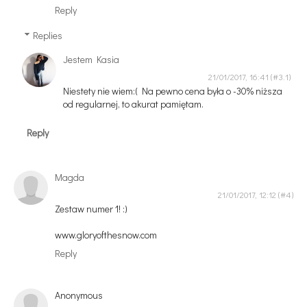
Reply
Replies
Jestem Kasia
21/01/2017, 16:41
Niestety nie wiem:( Na pewno cena była o -30% niższa
od regularnej, to akurat pamiętam.
Reply
Magda
21/01/2017, 12:12
Zestaw numer 1! :)
www.gloryofthesnow.com
Reply
Anonymous