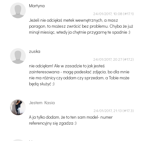
Martyna
24/01/2017, 10:08
Jeżeli nie odcięłaś metek wewnętrznych, a masz
paragon, to możesz zwrócić bez problemu. Chyba że już
minął miesiąc, wtedy ja chętnie przygarnę te spodnie :)
zuska
24/01/2017, 20:27
nie odcięłam! Ale w zasadzie to jak jesteś
zainteresowana - mogę podesłać zdjęcia, bo dla mnie
nie ma różnicy czy oddam czy sprzedam, a Tobie może
będą służyć ;)
Jestem Kasia
24/01/2017, 21:13
A ja tylko dodam, że to ten sam model- numer
referencyjny się zgadza :)