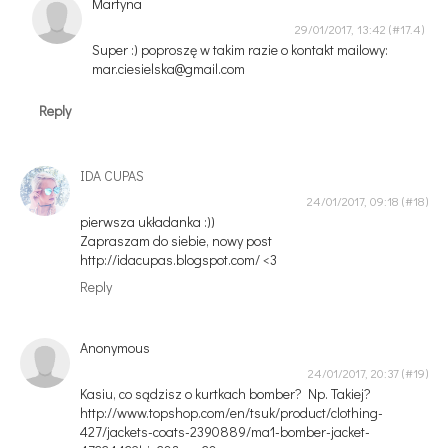
Martyna
29/01/2017, 13:42
Super :) poproszę w takim razie o kontakt mailowy:
mar.ciesielska@gmail.com
Reply
IDA CUPAS
24/01/2017, 09:18
pierwsza układanka :))
Zapraszam do siebie, nowy post
http://idacupas.blogspot.com/ <3
Reply
Anonymous
24/01/2017, 20:37
Kasiu, co sądzisz o kurtkach bomber? Np. Takiej?
http://www.topshop.com/en/tsuk/product/clothing-
427/jackets-coats-2390889/ma1-bomber-jacket-