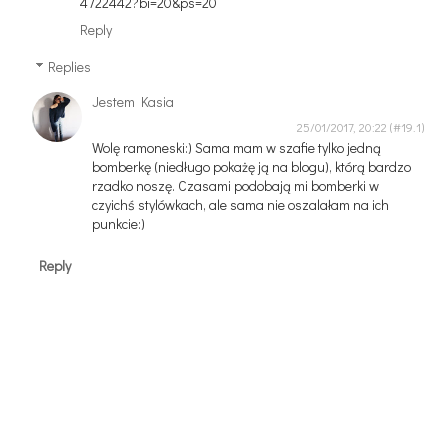
4722442?bi=20&ps=20
Reply
Replies
Jestem Kasia
25/01/2017, 20:22
Wolę ramoneski:) Sama mam w szafie tylko jedną
bomberkę (niedługo pokażę ją na blogu), którą bardzo
rzadko noszę. Czasami podobają mi bomberki w
czyichś stylówkach, ale sama nie oszalałam na ich
punkcie:)
Reply