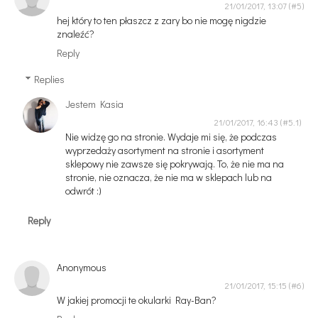
21/01/2017, 13:07
hej który to ten płaszcz z zary bo nie mogę nigdzie
znaleźć?
Reply
Replies
Jestem Kasia
21/01/2017, 16:43
Nie widzę go na stronie. Wydaje mi się, że podczas
wyprzedaży asortyment na stronie i asortyment
sklepowy nie zawsze się pokrywają. To, że nie ma na
stronie, nie oznacza, że nie ma w sklepach lub na
odwrót :)
Reply
Anonymous
21/01/2017, 15:15
W jakiej promocji te okularki Ray-Ban?