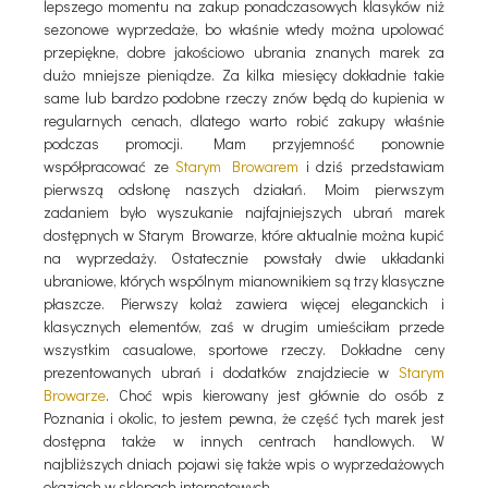
lepszego momentu na zakup ponadczasowych klasyków niż
sezonowe wyprzedaże, bo właśnie wtedy można upolować
przepiękne, dobre jakościowo ubrania znanych marek za
dużo mniejsze pieniądze. Za kilka miesięcy dokładnie takie
same lub bardzo podobne rzeczy znów będą do kupienia w
regularnych cenach, dlatego warto robić zakupy właśnie
podczas promocji. Mam przyjemność ponownie
współpracować ze
Starym Browarem
i dziś przedstawiam
pierwszą odsłonę naszych działań. Moim pierwszym
zadaniem było wyszukanie najfajniejszych ubrań marek
dostępnych w Starym Browarze, które aktualnie można kupić
na wyprzedaży. Ostatecznie powstały dwie układanki
ubraniowe, których wspólnym mianownikiem są trzy klasyczne
płaszcze. Pierwszy kolaż zawiera więcej eleganckich i
klasycznych elementów, zaś w drugim umieściłam przede
wszystkim casualowe, sportowe rzeczy. Dokładne ceny
prezentowanych ubrań i dodatków znajdziecie w
Starym
Browarze
. Choć wpis kierowany jest głównie do osób z
Poznania i okolic, to jestem pewna, że część tych marek jest
dostępna także w innych centrach handlowych. W
najbliższych dniach pojawi się także wpis o wyprzedażowych
okazjach w sklepach internetowych.