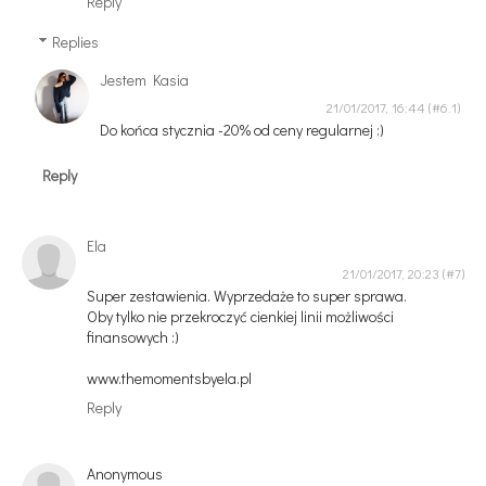
Reply
Replies
Jestem Kasia
21/01/2017, 16:44
Do końca stycznia -20% od ceny regularnej :)
Reply
Ela
21/01/2017, 20:23
Super zestawienia. Wyprzedaże to super sprawa.
Oby tylko nie przekroczyć cienkiej linii możliwości
finansowych :)
www.themomentsbyela.pl
Reply
Anonymous