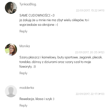
TynkaaBlog.
22/01/2017, 15:22
SAME CUDOWNOŚCI <3
ja żałuję że u mnie nie ma zbyt wielu sklepów, to i
wyprzedaże sa okrojone :-(
Reply
Monika
22/01/2017, 20:35
Szary płaszcz i kamelowy, buty sportowe, zegarek, plecak,
torebka, dżinsy z dziurami oraz szary szal to moje
faworyty. :))
Reply
modderka
22/01/2017, 22:17
Rewelacja, klasa i szyk :)
Reply