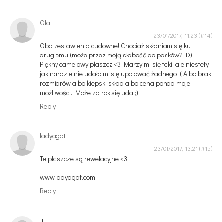
Ola
23/01/2017, 11:23
Oba zestawienia cudowne! Chociaż skłaniam się ku
drugiemu (może przez moją słabość do pasków? :D).
Piękny camelowy płaszcz <3 Marzy mi się taki, ale niestety
jak narazie nie udało mi się upolować żadnego :( Albo brak
rozmiarów albo kiepski skład albo cena ponad moje
możliwości. Może za rok się uda ;)
Reply
ladyagat
23/01/2017, 13:21
Te płaszcze są rewelacyjne <3
www.ladyagat.com
Reply
J.