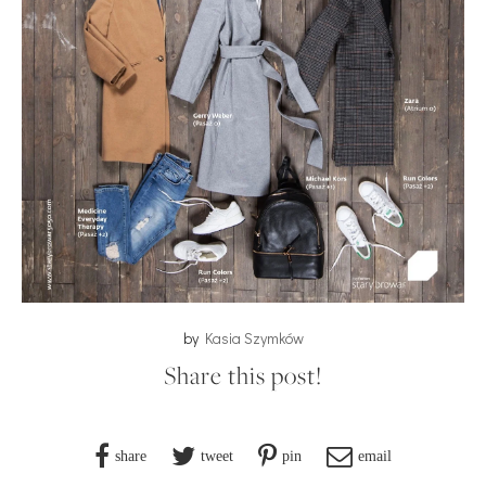
by
Kasia Szymków
Share this post!
share
tweet
pin
email