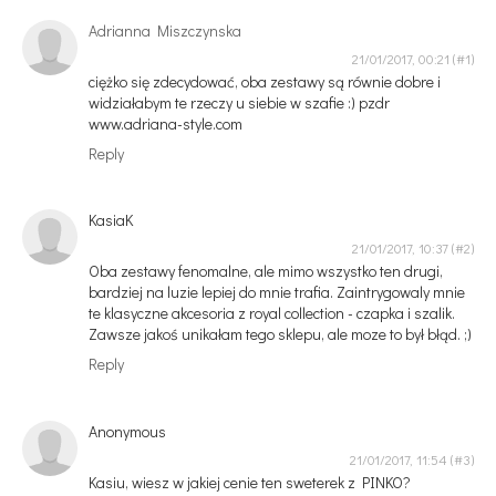
Adrianna Miszczynska
21/01/2017, 00:21
ciężko się zdecydować, oba zestawy są równie dobre i
widziałabym te rzeczy u siebie w szafie :) pzdr
www.adriana-style.com
Reply
KasiaK
21/01/2017, 10:37
Oba zestawy fenomalne, ale mimo wszystko ten drugi,
bardziej na luzie lepiej do mnie trafia. Zaintrygowaly mnie
te klasyczne akcesoria z royal collection - czapka i szalik.
Zawsze jakoś unikałam tego sklepu, ale moze to był błąd. ;)
Reply
Anonymous
21/01/2017, 11:54
Kasiu, wiesz w jakiej cenie ten sweterek z PINKO?