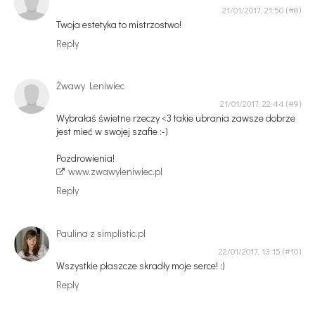
21/01/2017, 21:50
Twoja estetyka to mistrzostwo!
Reply
Żwawy Leniwiec
21/01/2017, 22:44
Wybrałaś świetne rzeczy <3 takie ubrania zawsze dobrze
jest mieć w swojej szafie :-)
Pozdrowienia!
www.zwawyleniwiec.pl
Reply
Paulina z simplistic.pl
22/01/2017, 13:15
Wszystkie płaszcze skradły moje serce! :)
Reply