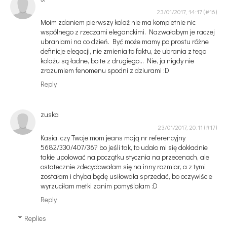
23/01/2017, 14:17
Moim zdaniem pierwszy kolaż nie ma kompletnie nic
wspólnego z rzeczami eleganckimi. Nazwałabym je raczej
ubraniami na co dzień. Być może mamy po prostu różne
definicje elegacji, nie zmienia to faktu, że ubrania z tego
kolażu są ładne, bo te z drugiego... Nie, ja nigdy nie
zrozumiem fenomenu spodni z dziurami :D
Reply
zuska
23/01/2017, 20:11
Kasia, czy Twoje mom jeans mają nr referencyjny
5682/330/407/36? bo jeśli tak, to udało mi się dokładnie
takie upolować na początku stycznia na przecenach, ale
ostatecznie zdecydowałam się na inny rozmiar, a z tymi
zostałam i chyba będę usiłowała sprzedać, bo oczywiście
wyrzuciłam metki zanim pomyślałam :D
Reply
Replies