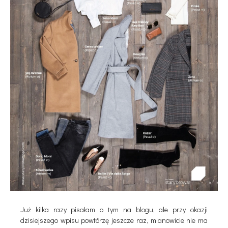
Już kilka razy pisałam o tym na blogu, ale przy okazji
dzisiejszego wpisu powtórzę jeszcze raz, mianowicie nie ma