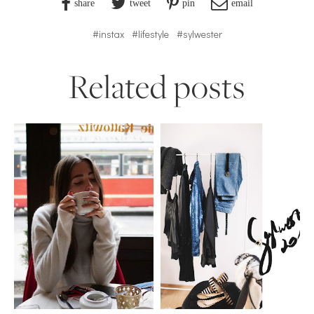
share
tweet
pin
email
#instax
#lifestyle
#sylwester
Related posts