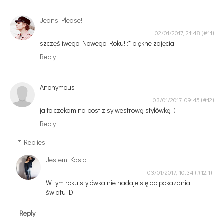
Jeans Please!
02/01/2017, 21:48
szczęśliwego Nowego Roku! :* piękne zdjęcia!
Reply
Anonymous
03/01/2017, 09:45
ja to czekam na post z sylwestrową stylówką ;)
Reply
Replies
Jestem Kasia
03/01/2017, 10:34
W tym roku stylówka nie nadaje się do pokazania
światu :D
Reply