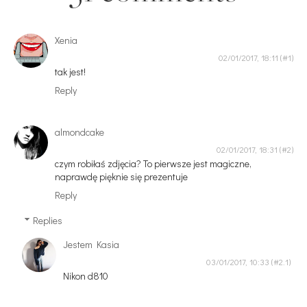
Xenia
02/01/2017, 18:11
tak jest!
Reply
almondcake
02/01/2017, 18:31
czym robiłaś zdjęcia? To pierwsze jest magiczne,
naprawdę pięknie się prezentuje
Reply
Replies
Jestem Kasia
03/01/2017, 10:33
Nikon d810