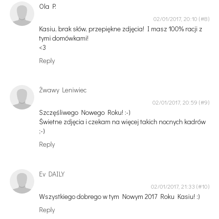
Ola P.
02/01/2017, 20:10
Kasiu, brak słów, przepiękne zdjęcia! I masz 100% racji z
tymi domówkami!
<3
Reply
Żwawy Leniwiec
02/01/2017, 20:59
Szczęśliwego Nowego Roku! :-)
Świetne zdjęcia i czekam na więcej takich nocnych kadrów
;-)
Reply
Ev DAILY
02/01/2017, 21:33
Wszystkiego dobrego w tym Nowym 2017 Roku Kasiu! :)
Reply