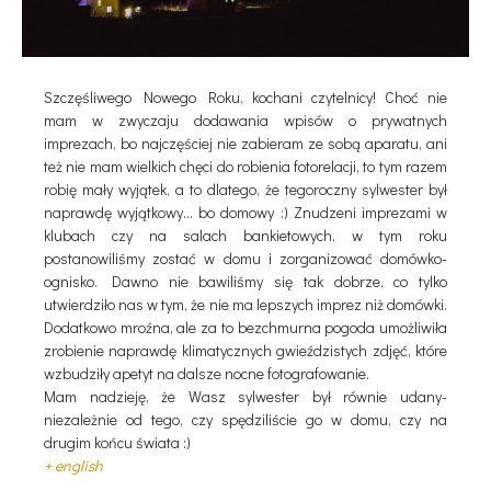
Szczęśliwego Nowego Roku, kochani czytelnicy! Choć nie
mam w zwyczaju dodawania wpisów o prywatnych
imprezach, bo najczęściej nie zabieram ze sobą aparatu, ani
też nie mam wielkich chęci do robienia fotorelacji, to tym razem
robię mały wyjątek, a to dlatego, że tegoroczny sylwester był
naprawdę wyjątkowy... bo domowy :) Znudzeni imprezami w
klubach czy na salach bankietowych, w tym roku
postanowiliśmy zostać w domu i zorganizować domówko-
ognisko. Dawno nie bawiliśmy się tak dobrze, co tylko
utwierdziło nas w tym, że nie ma lepszych imprez niż domówki.
Dodatkowo mroźna, ale za to bezchmurna pogoda umożliwiła
zrobienie naprawdę klimatycznych gwieździstych zdjęć, które
wzbudziły apetyt na dalsze nocne fotografowanie.
Mam nadzieję, że Wasz sylwester był równie udany-
niezależnie od tego, czy spędziliście go w domu, czy na
drugim końcu świata :)
+ english