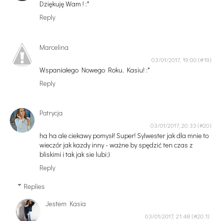
Dziękuję Wam ! :*
Reply
Marcelina
03/01/2017, 19:00
Wspaniałego Nowego Roku, Kasiu! :*
Reply
Patrycja
03/01/2017, 20:33
ha ha ale ciekawy pomysł! Super! Sylwester jak dla mnie to
wieczór jak kazdy inny - ważne by spędzić ten czas z
bliskimi i tak jak sie lubi;)
Reply
Replies
Jestem Kasia
03/01/2017, 21:48