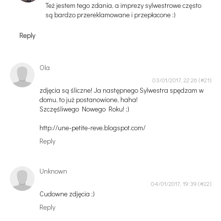
Też jestem tego zdania, a imprezy sylwestrowe często
są bardzo przereklamowane i przepłacone :)
Reply
Ola
03/01/2017, 22:26
zdjęcia są śliczne! Ja następnego Sylwestra spędzam w
domu, to już postanowione, haha!
Szczęśliwego Nowego Roku! ;)
http://une-petite-reve.blogspot.com/
Reply
Unknown
04/01/2017, 19:39
Cudowne zdjęcia ;)
Reply