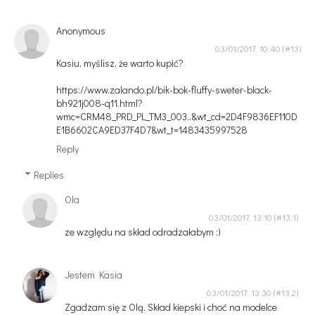
Anonymous
03/01/2017, 10:40
Kasiu, myślisz, że warto kupić?
https://www.zalando.pl/bik-bok-fluffy-sweter-black-
bh921j008-q11.html?
wmc=CRM48_PRD_PL_TM3_003..&wt_cd=2D4F9836EF110D
E1B6602CA9ED37F4D7&wt_t=1483435997528
Reply
Replies
Ola
03/01/2017, 13:10
ze względu na skład odradzałabym ;)
Jestem Kasia
03/01/2017, 13:30
Zgadzam się z Olą. Skład kiepski i choć na modelce