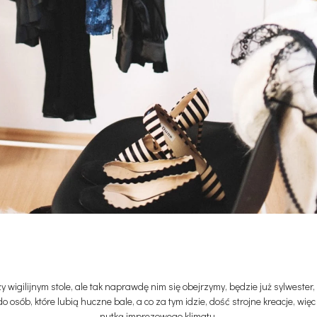
 wigilijnym stole, ale tak naprawdę nim się obejrzymy, będzie już sylwester
 osób, które lubią huczne bale, a co za tym idzie, dość strojne kreacje, wi
nutką imprezowego klimatu.