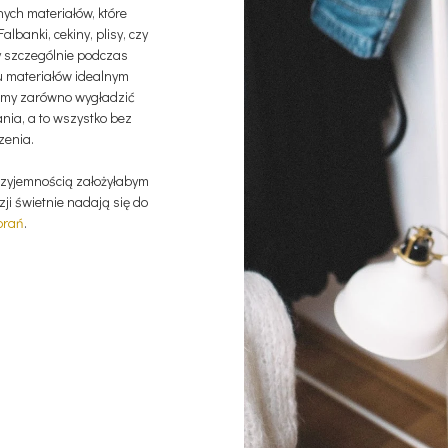
ych materiałów, które
lbanki, cekiny, plisy, czy
y szczególnie podczas
u materiałów idealnym
emy zarówno wygładzić
nia, a to wszystko bez
zenia.
rzyjemnością założyłabym
ji świetnie nadają się do
brań
.