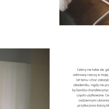
Cekiny nie takie złe, 
cekinową rzeczą w mojej 
lat temu i choć założy
akademiku, nigdy nie prz
by bardzo charakterystycz
często użytkowane. Cek
codziennymi ubraniam
przytłoczona ilością 