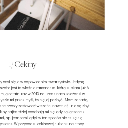
1/ Cekiny
gdy nosi się je w odpowiednim towarzystwie. Jedyną
szafie jest ta właśnie ramoneska, którą kupiłam już 6
łam ją ostatni raz w 2010 na urodzinach koleżanki w
yszło mi przez myśl, by się jej pozbyć. Mam zasadę,
ne rzeczy zostawiać w szafie, nawet jeśli nie są zbyt
iny najbardziej podobają mi się, gdy są łączone z
i, np. jeansami, gdyż w ten sposób nie czuję się
błyskotek. W przypadku cekinowej sukienki na stopy