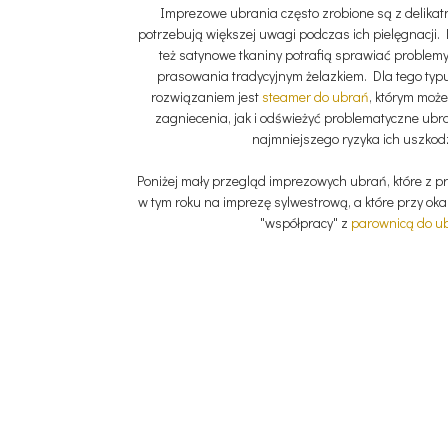
Imprezowe ubrania często zrobione są z delikatn
potrzebują większej uwagi podczas ich pielęgnacji. Fa
też satynowe tkaniny potrafią sprawiać problem
prasowania tradycyjnym żelazkiem. Dla tego typ
rozwiązaniem jest
steamer do ubrań
, którym moż
zagniecenia, jak i odświeżyć problematyczne ubra
najmniejszego ryzyka ich uszkod
Poniżej mały przegląd imprezowych ubrań, które z p
w tym roku na imprezę sylwestrową, a które przy okaz
"współpracy" z
parownicą do u