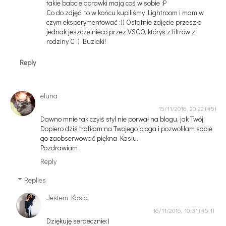
takie babcie oprawki mają coś w sobie :P
Co do zdjęć, to w końcu kupiliśmy Lightroom i mam w
czym eksperymentować :)) Ostatnie zdjęcie przeszło
jednak jeszcze nieco przez VSCO, któryś z filtrów z
rodziny C :) Buziaki!
Reply
eluna
15/11/2016, 20:22
Dawno mnie tak czyiś styl nie porwał na blogu, jak Twój.
Dopiero dziś trafiłam na Twojego bloga i pozwoliłam sobie
go zaobserwować piękna Kasiu.
Pozdrawiam
Reply
Replies
Jestem Kasia
16/11/2016, 10:31
Dziękuję serdecznie:)