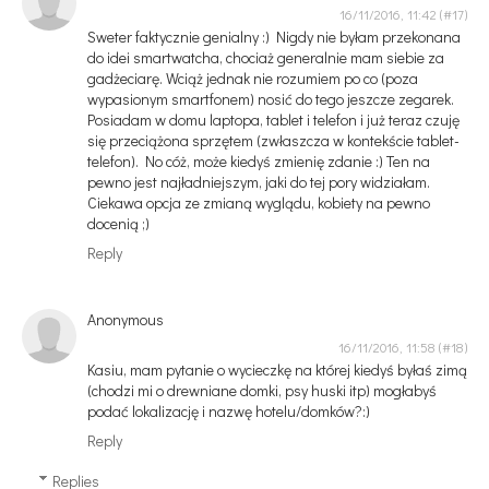
16/11/2016, 11:42
Sweter faktycznie genialny :) Nigdy nie byłam przekonana
do idei smartwatcha, chociaż generalnie mam siebie za
gadżeciarę. Wciąż jednak nie rozumiem po co (poza
wypasionym smartfonem) nosić do tego jeszcze zegarek.
Posiadam w domu laptopa, tablet i telefon i już teraz czuję
się przeciążona sprzętem (zwłaszcza w kontekście tablet-
telefon). No cóż, może kiedyś zmienię zdanie :) Ten na
pewno jest najładniejszym, jaki do tej pory widziałam.
Ciekawa opcja ze zmianą wyglądu, kobiety na pewno
docenią ;)
Reply
Anonymous
16/11/2016, 11:58
Kasiu, mam pytanie o wycieczkę na której kiedyś byłaś zimą
(chodzi mi o drewniane domki, psy huski itp) mogłabyś
podać lokalizację i nazwę hotelu/domków?:)
Reply
Replies