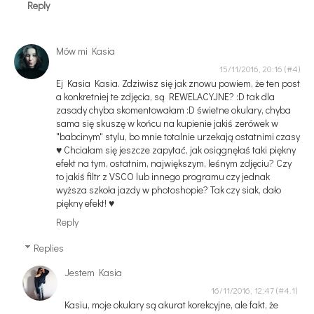
Reply
Mów mi Kasia
15/11/2016, 20:16
Ej Kasia Kasia. Zdziwisz się jak znowu powiem, że ten post
a konkretniej te zdjęcia, są REWELACYJNE? :D tak dla
zasady chyba skomentowałam :D świetne okulary, chyba
sama się skuszę w końcu na kupienie jakiś zerówek w
"babcinym" stylu, bo mnie totalnie urzekają ostatnimi czasy
♥ Chciałam się jeszcze zapytać, jak osiągnęłaś taki piękny
efekt na tym, ostatnim, największym, leśnym zdjęciu? Czy
to jakiś filtr z VSCO lub innego programu czy jednak
wyższa szkoła jazdy w photoshopie? Tak czy siak, dało
piękny efekt! ♥
Reply
Replies
Jestem Kasia
16/11/2016, 12:47
Kasiu, moje okulary są akurat korekcyjne, ale fakt, że