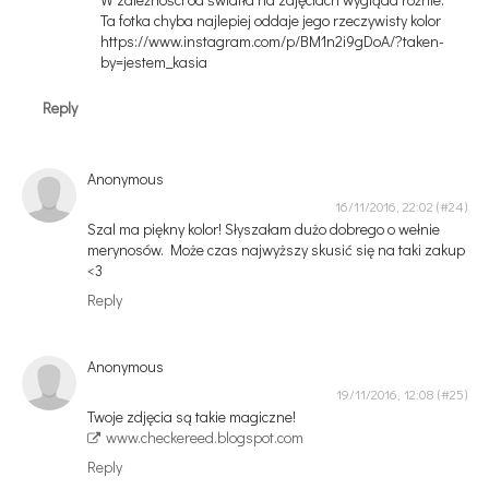
Ta fotka chyba najlepiej oddaje jego rzeczywisty kolor
https://www.instagram.com/p/BM1n2i9gDoA/?taken-
by=jestem_kasia
Reply
Anonymous
16/11/2016, 22:02
Szal ma piękny kolor! Słyszałam dużo dobrego o wełnie
merynosów. Może czas najwyższy skusić się na taki zakup
<3
Reply
Anonymous
19/11/2016, 12:08
Twoje zdjęcia są takie magiczne!
www.checkereed.blogspot.com
Reply