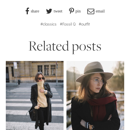
share
tweet
pin
email
#classics
#Fossil Q
#outfit
Related posts