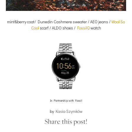
mint&berry coat/ Dunedin Cashmere sweater / AEO jeans /
Wool So
Cool
scarf / ALDO shoes /
FossilQ
watch
In Partnership with Fossil
by
Kasia Szymków
Share this post!