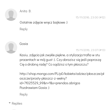
Anita B.
15/11/2016, 23:00
Ostatnie zdjęcie wręcz bajkowe :)
Reply
Gosia
15/11/2016, 23:07
Kasiu, zdjęcia jak zwykle piękne, a stylizacja trafia w stu
procentach w mój gust :). Czy obrazisz się jeśli poproszę
Cię o drobną radę? Co sądzisz o tym płaszczu?
http://shop.mango.com/PL/p0/kobieta/odziez/płaszcze/pł
aszcze/prosty-płaszcz-z-wełny?
id=71025529_99&n=1&s=prendas.abrigos
Pozdrawiam Gosia ;)
Reply
Replies