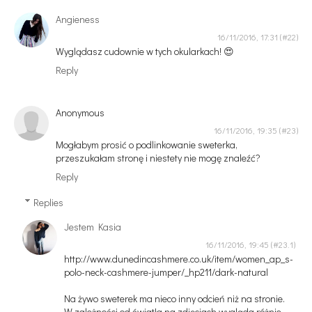
Angieness
16/11/2016, 17:31
Wyglądasz cudownie w tych okularkach! 😍
Reply
Anonymous
16/11/2016, 19:35
Mogłabym prosić o podlinkowanie sweterka,
przeszukałam stronę i niestety nie mogę znaleźć?
Reply
Replies
Jestem Kasia
16/11/2016, 19:45
http://www.dunedincashmere.co.uk/item/women_ap_s-
polo-neck-cashmere-jumper/_hp211/dark-natural
Na żywo sweterek ma nieco inny odcień niż na stronie.
W zależności od światła na zdjęciach wygląda różnie.