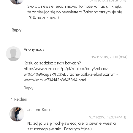
Skoro o newsletterach mowa, to może komuś umknęło,
że zapisując się do newslettera Zaladno otrzymuje się
-10% na zakupy. :)
Reply
Anonymous
15/11/2016, 23:10
Kasiu co sądzisz o tych botkach?
http://www.zara.com/pl/pl/kobieta/buty/zobacz-
wi%C4%99cej/sk%C3%B3rzane-botki-z-elastycznymi-
wstawkami-c734142p3645364.html
Reply
Replies
Jestem Kasia
16/11/2016, 17:07
Na zdjęciu się trochę świecą, ale to pewnie kwestia
sztucznego światła. Poza tym fajne:)