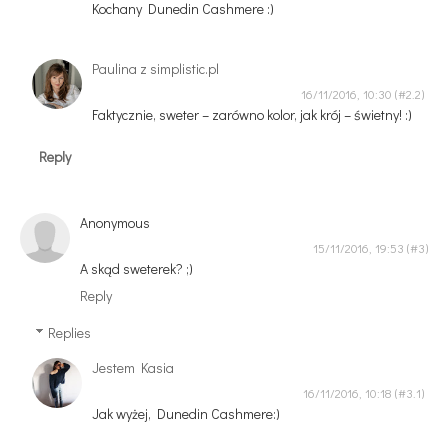
Kochany Dunedin Cashmere :)
Paulina z simplistic.pl
16/11/2016, 10:30
Faktycznie, sweter – zarówno kolor, jak krój – świetny! :)
Reply
Anonymous
15/11/2016, 19:53
A skąd sweterek? ;)
Reply
Replies
Jestem Kasia
16/11/2016, 10:18
Jak wyżej, Dunedin Cashmere:)