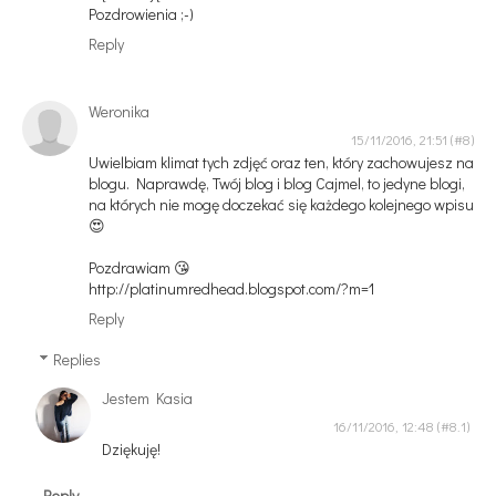
Pozdrowienia ;-)
Reply
Weronika
15/11/2016, 21:51
Uwielbiam klimat tych zdjęć oraz ten, który zachowujesz na
blogu. Naprawdę, Twój blog i blog Cajmel, to jedyne blogi,
na których nie mogę doczekać się każdego kolejnego wpisu
😍
Pozdrawiam 😘
http://platinumredhead.blogspot.com/?m=1
Reply
Replies
Jestem Kasia
16/11/2016, 12:48
Dziękuję!
Reply