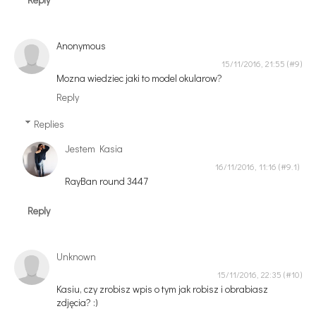
Anonymous
15/11/2016, 21:55
Mozna wiedziec jaki to model okularow?
Reply
Replies
Jestem Kasia
16/11/2016, 11:16
RayBan round 3447
Reply
Unknown
15/11/2016, 22:35
Kasiu, czy zrobisz wpis o tym jak robisz i obrabiasz
zdjęcia? :)