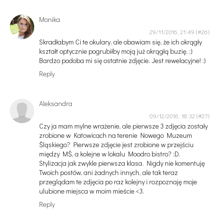
Monika
29/11/2016, 21:49
Skradłabym Ci te okulary, ale obawiam się, że ich okrągły
kształt optycznie pogrubiłby moją już okrągłą buzię. ;)
Bardzo podoba mi się ostatnie zdjęcie. Jest rewelacyjne! :)
Reply
Aleksandra
09/12/2016, 18:32
Czy ja mam mylne wrażenie, ale pierwsze 3 zdjęcia zostały
zrobione w Katowicach na terenie Nowego Muzeum
Śląskiego? Pierwsze zdjęcie jest zrobione w przejściu
między MŚ, a kolejne w lokalu Moodro bistro? :D.
Stylizacja jak zwykle pierwsza klasa. Nigdy nie komentuję
Twoich postów, ani żadnych innych, ale tak teraz
przeglądam te zdjęcia po raz kolejny i rozpoznaję moje
ulubione miejsca w moim mieście <3.
Reply