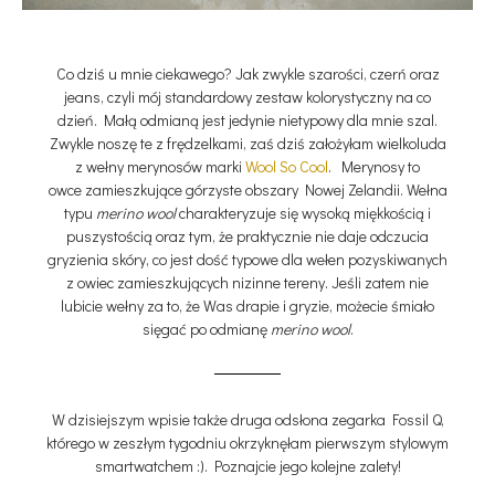
Co dziś u mnie ciekawego? Jak zwykle szarości, czerń oraz
jeans, czyli mój standardowy zestaw kolorystyczny na co
dzień. Małą odmianą jest jedynie nietypowy dla mnie szal.
Zwykle noszę te z frędzelkami, zaś dziś założyłam wielkoluda
z wełny merynosów marki
Wool So Cool
. Merynosy to
owce zamieszkujące górzyste obszary Nowej Zelandii. Wełna
typu
merino wool
charakteryzuje się wysoką miękkością i
puszystością oraz tym, że praktycznie nie daje odczucia
gryzienia skóry, co jest dość typowe dla wełen pozyskiwanych
z owiec zamieszkujących nizinne tereny. Jeśli zatem nie
lubicie wełny za to, że Was drapie i gryzie, możecie śmiało
sięgać po odmianę
merino wool
.
W dzisiejszym wpisie także druga odsłona zegarka Fossil Q,
którego w zeszłym tygodniu okrzyknęłam pierwszym stylowym
smartwatchem :). Poznajcie jego kolejne zalety!