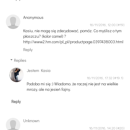
Anonymous
16/11/2016, 12:00
Kasiu, nie mogę się zdecydować, pomóz. Co myślisz o tym
płaszczu? (kolor camel) ?
http://www2.hm.com/pl_pl/productpage.0397438003.html
Reply
Replies
Jestem Kasia
16/11/2016, 17:32
Podoba mi się :) Wiadomo, że raczej nie jest na wielkie
mrozy, ale na jesień fajny.
Reply
Unknown
16/11/2016, 14:20