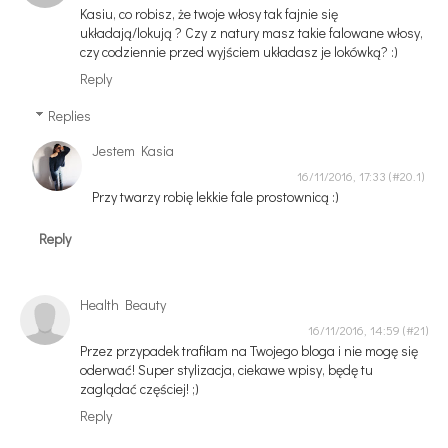
Kasiu, co robisz, że twoje włosy tak fajnie się
układają/lokują ? Czy z natury masz takie falowane włosy,
czy codziennie przed wyjściem układasz je lokówką? :)
Reply
Replies
Jestem Kasia
16/11/2016, 17:33
Przy twarzy robię lekkie fale prostownicą :)
Reply
Health Beauty
16/11/2016, 14:59
Przez przypadek trafiłam na Twojego bloga i nie mogę się
oderwać! Super stylizacja, ciekawe wpisy, będę tu
zaglądać częściej! ;)
Reply