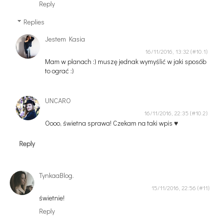
Reply
Replies
Jestem Kasia
16/11/2016, 13:32
Mam w planach :) muszę jednak wymyślić w jaki sposób
to ograć :)
UNCARO
16/11/2016, 22:35
Oooo, świetna sprawa! Czekam na taki wpis ♥
Reply
TynkaaBlog.
15/11/2016, 22:56
świetnie!
Reply